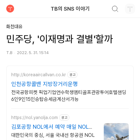
검색하기
TB의 SNS 이야기
티스토리
화천대유
민주당, '이재명과 결별'할까
T.B
2022. 5. 31. 15:14
http://koreaaircallvan.co.kr
광고
인천공항콜밴 지방장거리운행
전국공항피켓 픽업기업연수학생엠티골프관광투어호텔샌딩
6인9인15인승탑승세금계산서가능
https://nol.yanolja.com
광고
김포공항 NOL에서 예약 매일 NOL
DRAW 추첨!
대한민국의 중심, 서울 국내선 항공권 NOL