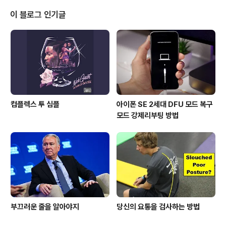
것인가, 당일 치기를 하는 게 나을 것인가(해저터널) (2) 국
내선을 늘려야 할 것인가, 줄여야 할 것인가(제2공항) 이재
이 블로그 인기글
명 씨 비서실장 출신 민주당 오영훈 후보는 이 씨의 "'제주
완박'(제주도 경제 완전 박살)을 "반대한다"며 "'준석이가
사퇴'하라"고 했습니다. 2. 서울시민들 입장에서, (1) 김포
공항을 이용하는 게 편할 것인가 (..
컴플렉스 투 심플
아이폰 SE 2세대 DFU 모드 복구
모드 강제리부팅 방법
부끄러운 줄을 알아야지
당신의 요통을 검사하는 방법