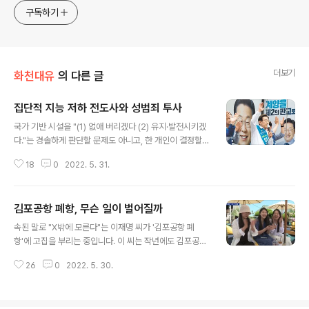
구독하기
더보기
화천대유
의 다른 글
집단적 지능 저하 전도사와 성범죄 투사
글 내용
국가 기반 시설을 "(1) 없애 버리겠다 (2) 유지·발전시키겠
다."는 경솔하게 판단할 문제도 아니고, 한 개인이 결정할
문제도 아닐 것입니다. 그런데, 이재명 씨는 모두가 "아니
18
0
2022. 5. 31.
래도" 그냥 무조건 자기 말이 맞다고 무대뽀로 우기는 중입
니다. 이게 지금 "'허언증'으로 집단적 지능 저하 '전도
사'다"는 '이재명 효과'에 매우 큰 재미를 보는 중인 국민의
김포공항 폐항, 무슨 일이 벌어질까
힘 네거티브냐? 민주당 윤호중 위원장, 조응천 의원, 지방
글 내용
선거에 출마 중인 후보들이 반대하는 중으로 '민주당 보고
속된 말로 "X밖에 모른다"는 이재명 씨가 '김포공항 폐
서'에서도 "김포공항을 폐쇄하면 지방이 소멸한다."고 하는
항'에 고집을 부리는 중입니다. 이 씨는 작년에도 김포공항
데요. 국내 노선 축소에 따라 13만개 일자리가 줄고, 연간
폐항, 제주도 '해저터널'을 주장했는데요. "실성했다"는 이
GDP 13조 8000억원이 감소할 것이고, '지방소멸 정책
26
0
2022. 5. 30.
씨 왜 저러냐, 서울 ('인천') → '충남' → ('대구') '전남' →
화'로 향후 30년간 교통비 부담이 4조 6000억원이나 늘
'제주'를 잇는 '장기 프로젝트'를 구상했을 수도 있겠습니
고, 사회..
다. 1. 제주도민들 입장에서, (1) 숙박을 하고 가는 게 나을