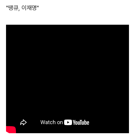
"땡큐, 이재명"