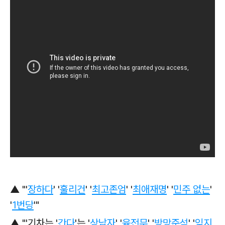
▲
"'
장하다
' '
훌리건
' '
최고존엄
' '
최애재명
' '
민주 없는
'
'
1번당
'"
▲ "'기차는 '
간다
'는 '
상남자
' '
육전무
' '
방망준석
' '
잊지