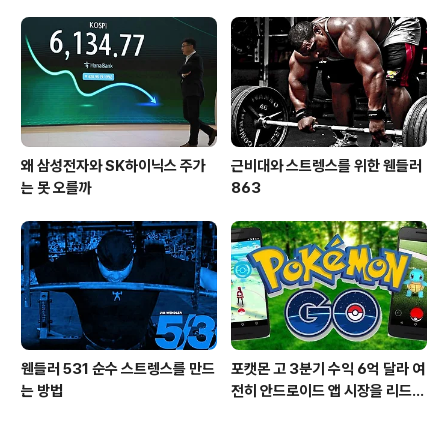
왜 삼성전자와 SK하이닉스 주가
근비대와 스트렝스를 위한 웬들러
는 못 오를까
863
웬들러 531 순수 스트렝스를 만드
포캣몬 고 3분기 수익 6억 달라 여
는 방법
전히 안드로이드 앱 시장을 리드
중이다.