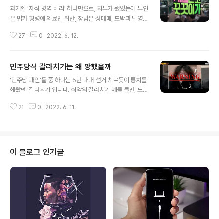
글 내용
과거엔 '자식 병역 비리' 하나만으로, 치부가 됐었는데 부인
은 법카 횡령에 의료법 위반, 장남은 성매매, 도박과 탈영
(특혜 입원) 의혹에 전과 4범짜리 피의자가 "당 대표를 하
27
0
2022. 6. 12.
겠다"는데도 "유력하다"니 "'도의원'이 당원들과 도박하다
현행범으로 체포됐다"는 디폴트가 됐습니다. "수박에
[혐]'강하잔아~'" '이재명 씨' 등장으로 망한 민주당은 계파
민주당식 갈라치기는 왜 망했을까
분화 양상에 아직도 수박 논쟁 중인데요. 김남국 의원은 '수
글 내용
박 게시물'에 "국민에게 시비 걸듯이 조롱과 비아냥거리는
'민주당 패인'들 중 하나는 5년 내내 선거 치르듯이 통치를
글을 올려서 일부러 화를 유발하는 것은 명백히 잘못된 행
해왔던 '갈라치기'입니다. 최악의 갈라치기 예를 들면, 모두
동이다"고 했습니다. '이재명 씨'는 "'이재명정치'는 신선하
를 적으로 만들 "우리가 최고다"(天上天下唯我獨尊)인
다", "포지티브 운동이 새로운 정치문화로 각광받았다"며
21
0
2022. 6. 11.
데, 갈라치기란 쉽게 말해 "한쪽 편을 100% 들어주는
개딸 훌리건들은 "이재명지지자를 '사칭'한 것이다"고 했습
것"입니다. 이게 왜 필망이냐, 갈라치기들이 쌓이다 보면
니다. 다음 총..
불구대천지원수(不俱戴天之怨讐)들이 늘을테니 '유리한
싸움을 불리하게 만드는 재주'로 10년 주기 못채우고 망했
던 것 같습니다. 이 갈라치기가 매력적이라는 것은 사실입
이 블로그 인기글
니다. 갈등과 분열을 유발해 늘 이슈의 중심에 설 수 있고,
부끄러움과 수치심을 마비시켜 "정치적 마약이다"는 팬덤
정치를 할 수도 있고, 낮은 인지도를 순식간에 올릴 수 있는
어그로 전술을 펼칠 수도 있는데 사회적 갈등 비용은 국민
의 몫입니다. 혹자들은 "'한..