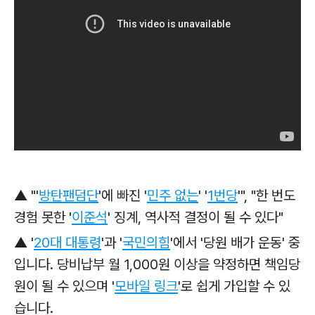
▲ "'
방탄팬덤단
'에 빠진
'
민주 없는
' '
1번당
'",
"한 번도
경험 못한 '
이준석
'
징계, 역사적 결정이 될 수 있다"
▲
'
20대 대통령
'과
'
국민의힘
'에서 '당원 배가 운동' 중
입니다. 당비납부 월 1,000원 이상을 약정하면 책임당
원이 될 수 있으며 '
모바일 링크
'로
쉽게 가입할 수 있
습니다.