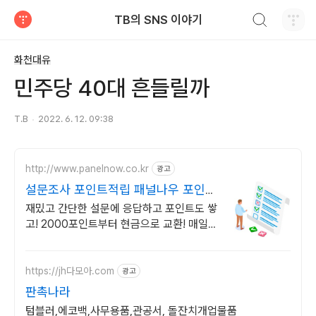
검색하기
TB의 SNS 이야기
티스토리
화천대유
민주당 40대 흔들릴까
T.B
2022. 6. 12. 09:38
http://www.panelnow.co.kr
광고
설문조사 포인트적립 패널나우 포인트
쌓는 재밌는 설문조사
재밌고 간단한 설문에 응답하고 포인트도 쌓
고! 2000포인트부터 현금으로 교환! 매일
매일 설문을 통해 포인트 쌓는 즐거움을 느낄
수 있습니다!
https://jh다모아.com
광고
판촉나라
텀블러,에코백,사무용품,관공서, 돌잔치개업물품