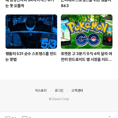
왜 삼성전자와 SK하이닉스 주가
근비대와 스트렝스를 위한 웬들러
는 못 오를까
863
웬들러 531 순수 스트렝스를 만드
포캣몬 고 3분기 수익 6억 달라 여
는 방법
전히 안드로이드 앱 시장을 리드
중이다.
의안내
티스토리
로그인
고객센터
© Daum Corp.