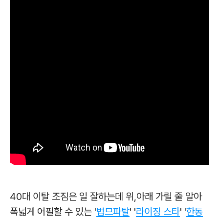
40대 이탈 조짐은 일 잘하는데 위,아래 가릴 줄 알아
폭넓게 어필할 수 있는 '
법므파탈
' '
라이징 스타
' '
한동