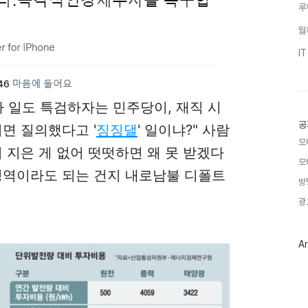
루
월
I
자 일도 특검하자는 민주당이, 재직 시
공
면 질의했다고 '
징징댈
' 일이냐?" 사람
모
 지은 게 없어 떳떳하면 왜 못 받겠다
모
성역이라도 되는 건지 내로남불 디폴트
방
광
Ar