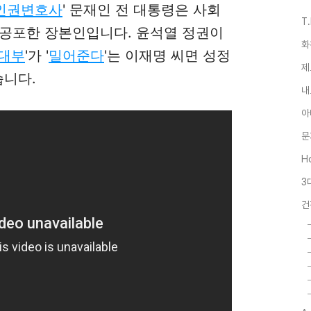
인권변호사
' 문재인 전 대통령은 사회
T
 공포한 장본인입니다. 윤석열 정권이
화
 대부
'가 '
밀어준다
'는 이재명 씨면 성정
제
습니다.
내
아
문
Ho
3
건