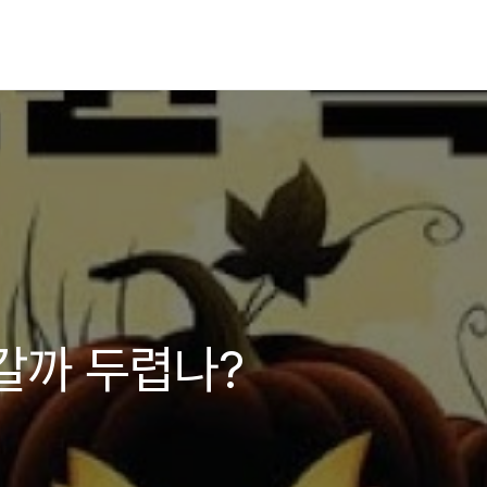
갈까 두렵나?