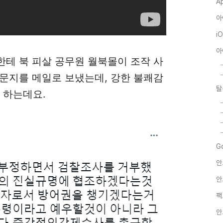
A
아
i
아
테 북 피살 공무원 월북몰이 조작 사
문지를 메일로 보냈는데, 강한 불쾌감
탈
 하는데요.
G
안
안
팩
안