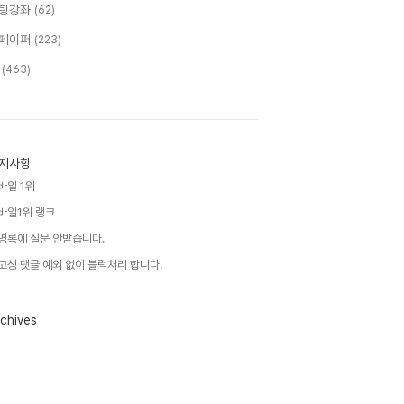
팅강좌
(62)
페이퍼
(223)
T
(463)
지사항
바일 1위
바일1위 랭크
명록에 질문 안받습니다.
고성 댓글 예외 없이 블럭처리 합니다.
chives