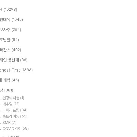
.B
(10299)
천대유
(1045)
보사주
(254)
로남불
(54)
빠찬스
(402)
재인 풍산개
(86)
nest First
(1686)
대 개혁
(45)
강
(381)
건강뇌피셜
(1)
네추럴
(12)
파워리프팅
(34)
홈트레이닝
(65)
SMR
(7)
COVID-19
(68)