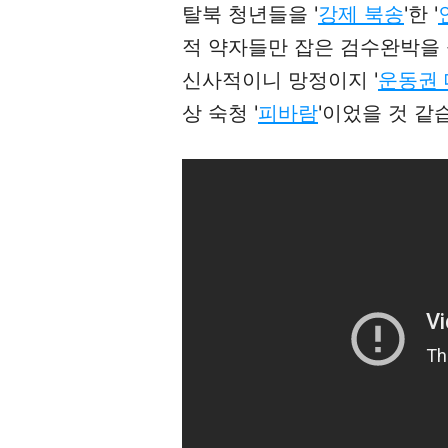
탈북 청년들을 '
강제 북송
'한 '
적 약자들만 잡은 검수완박을
신사적이니 망정이지 '
운동권
상 숙청 '
피바람
'이었을 것 같