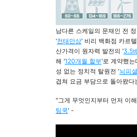
남다른 스케일의 문재인 전 정
'
천태만상
' 비리 백화점 카르텔
산가격이 원자력 발전의 '
3.5
해 '
120개월 할부
'로 계약했는
성 없는 정치적 탈원전 '
뇌피
겹쳐 요금 부담으로 돌아왔다
"그게 무엇인지부터 먼저 이해
팀쿡
' -