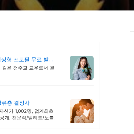
상형 프로필 무료 받아
, 같은 천주교 교우로서 결
 상류층 결정사
자산가 1,002명, 업계최초
공개, 전문직/엘리트/노블
회수상