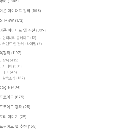
pple
(1845)
이폰 아이패드 강좌
(558)
OS IPSW
(172)
이폰 아이패드 앱 추천
(309)
인피니티 블레이드
(12)
커맨드 앤 컨커 : 라이벌
(7)
옥강좌
(1107)
탈옥
(415)
시디아
(501)
테마
(46)
탈옥소식
(137)
oogle
(434)
드로이드
(875)
드로이드 강좌
(95)
토리 이미지
(29)
드로이드 앱 추천
(155)