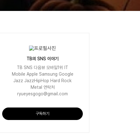
TB의 SNS 이야기
TB SNS 다음뷰 모바일1위 IT
Mobile Apple Samsung Google
Jazz JazzHipHop Hard Rock
Metal 연락처
ryueyesgogo@gmail.com
구독하기