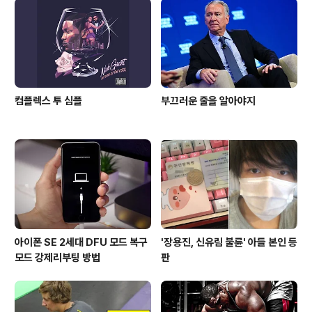
리어 공사를 했고 야간엔 술파티가 수시로 열렸다"며 "'여
성 도우미'들까지 수시로 출입했다"는 목격담과 증언이 확
인된 것으로 전해졌습니다..
컴플렉스 투 심플
부끄러운 줄을 알아야지
아이폰 SE 2세대 DFU 모드 복구
'장용진, 신유림 불륜' 아들 본인 등
모드 강제리부팅 방법
판