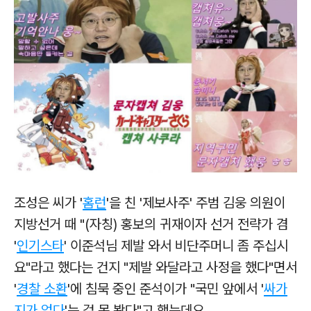
조성은 씨가 '
홈런
'을 친 '제보사주' 주범 김웅 의원이
지방선거 때 "(자칭) 홍보의 귀재이자 선거 전략가 겸
'
인기스타
' 이준석님 제발 와서 비단주머니 좀 주십시
요"라고 했다는 건지 "제발 와달라고 사정을 했다"면서
'
경찰 소환
'에 침묵 중인 준석이가 "국민 앞에서 '
싸가
지가 없다
'는 걸 못 봤다"고 했는데요.