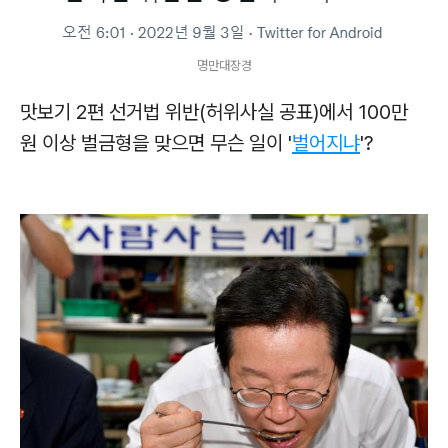
명만대장경
맛보기 2편 선거법 위반(허위사실 공표)에서 100만
원 이상 벌금형을 맞으면 무슨 일이 '
벌어지냐
'?