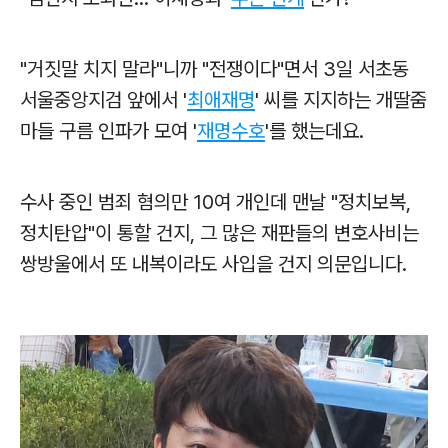
"거짓말 치지 말라"니까 "전쟁이다"면서 3일 서초동
서울중앙지검 앞에서 '
최애재명
' 씨를 지지하는 개딸줌
마들 구름 인파가 모여 '
재명수호
'를 했는데요.
수사 중인 범죄 혐의만 10여 개인데 맨날 "정치보복,
정치탄압"이 통할 건지, 그
많은 재판들의 변호사비는
쌍방울에서 또 내복이라도 사입을 건지 의문입니다.