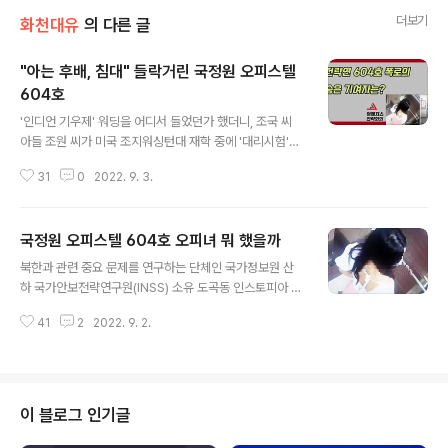
더보기
화천대유
의 다른 글
"아는 후배, 침대" 들락거린 국정원 오피스텔
604호
글 내용
'인디언 기우제' 워딩을 어디서 들었던가 했더니, 조국 씨
아들 조원 씨가 미국 조지워싱턴대 재학 중에 '대리시험'을
쳤다는 사실이 구체적으로 확인됐는데요. 조원 씨가 온라
31
0
2022. 9. 3.
인 시험 사진을 가족 채팅방에 올리면 조국, 정경심 부부와
셋이서 협업으로 아들 시험을 쳤는데 "B+"이 나온 것입니
다. 아들 '군 입대'가 다가오자 대학원 입시를 청탁한 조 씨
국정원 오피스텔 604호 오피녀 뭐 했을까
는 아들 대리시험을 친 후 불과 2주 뒤에 트위터에 이화여
글 내용
대 교수가 정유라 씨의 과제를 대행했다면서 "경악한다"고
북한과 관련 중요 문제를 연구하는 단체인 국가정보원 산
했습니다. 환율, 물가, 무역 수지와 민생이 아니라 "거짓말
하 국가안보전략연구원(INSS) 소유 도곡동 인스토피아 오
과 '전쟁이다'"면서 화를 내는 중인 이재명 씨는 선거법 위
피스텔 604호에 젊은 여성들이 들락거렸던 것으로 드러났
반으로 100만 원 이상 벌금이 나오면 5년간 출마 금지라
41
2
2022. 9. 2.
는데요. 국정원에서 예산을 지원받아 매입한 오피스텔 건
21대 대선은 커녕 22대 총선 출마도 못하고 의원직까지
물을 INSS가 다 쓰는 게 아니라 일부만 쓰고 나머지는 입
잃게된다고 하는..
대사업으로 임대료를 받아 채무를 변제하는데, 코로나 19
로 9시 이후 영업이 금지됐던 시기인 2020년 10월부터 2
021년 12월까지 604호 임대료가 밀렸던 게 문제가 된 것
이 블로그 인기글
입니다. 젊은 여성이 604호에서 뭐 했을지 '한눈에' 봐도
알 수도 있을 것 같은데 "604호에 수천만 원이 드는 인테