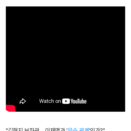
"김현지 보좌관... 이재명과 '
무슨 관계
'인가?"