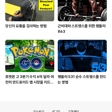
당신의 요통을 검사하는 방법
근비대와 스트렝스를 위한 웬들러
863
포캣몬 고 3분기 수익 6억 달라 여
웬들러 531 순수 스트렝스를 만드
전히 안드로이드 앱 시장을 리드
는 방법
중이다.
의안내
티스토리
로그인
고객센터