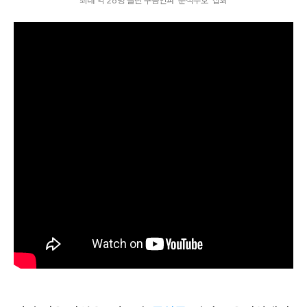
최대 약 26명 몰린 구름인파 '준석수호' 집회