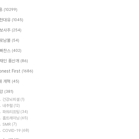
.B
(10299)
천대유
(1045)
보사주
(254)
로남불
(54)
빠찬스
(402)
재인 풍산개
(86)
nest First
(1686)
대 개혁
(45)
강
(381)
건강뇌피셜
(1)
네추럴
(12)
파워리프팅
(34)
홈트레이닝
(65)
SMR
(7)
COVID-19
(68)