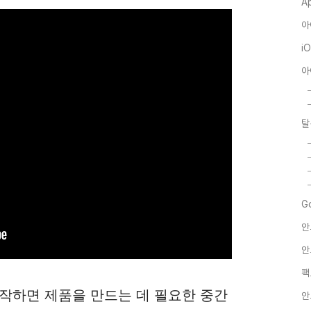
A
아
i
아
탈
G
안
안
팩
작하면 제품을 만드는 데 필요한 중간
안