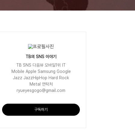
TB의 SNS 이야기
TB SNS 다음뷰 모바일1위 IT
Mobile Apple Samsung Google
Jazz JazzHipHop Hard Rock
Metal 연락처
ryueyesgogo@gmail.com
구독하기