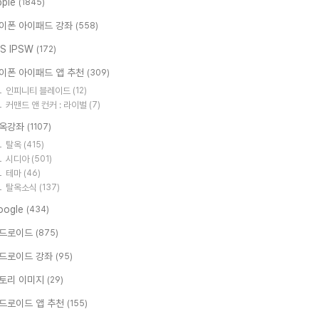
pple
(1845)
이폰 아이패드 강좌
(558)
OS IPSW
(172)
이폰 아이패드 앱 추천
(309)
인피니티 블레이드
(12)
커맨드 앤 컨커 : 라이벌
(7)
옥강좌
(1107)
탈옥
(415)
시디아
(501)
테마
(46)
탈옥소식
(137)
oogle
(434)
드로이드
(875)
드로이드 강좌
(95)
토리 이미지
(29)
드로이드 앱 추천
(155)