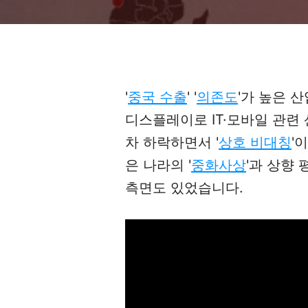
'
중국 수출
' '
의존도
'가 높은 산
디스플레이로 IT·모바일 관련
차 하락하면서 '
상호 비대칭
'
은 나라의 '
중화사상
'과 상향
측면도 있었습니다.