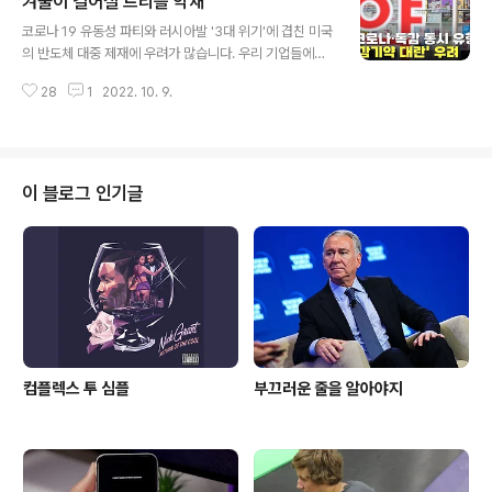
겨울이 길어질 트리플 악재
훈 법무부장관 좋은 일 시킬 게 있냐"면서 스토킹법 반의사
글 내용
불벌죄 무산 등으로 제동을 거는 중입니다. 88년도가 몇년
코로나 19 유동성 파티와 러시아발 '3대 위기'에 겹친 미국
전인데도 586 운동권들의 전체주의 잔재로 남아 "희생하
의 반도체 대중 제재에 우려가 많습니다. 우리 기업들에게
라"는 "조직 보위" 문화는 여성의 사회적 잣대를 '노리개',
큰 피해가 없을 것이라고는 하나, 안 그래도 경기침체에 전
외모와 '애 낳는 기계'로 봤던 민주당의 성인지 감수성을 적
28
1
2022. 10. 9.
자제품이 안 팔리는 중에 기간산업의 수출 비중이 높기도
나라하게 보여줬던 것 같은데요. 친 할머니 발인 다음날, 아
하고, 대만 TSMC의 미국행 등 전쟁으로 뭘 취하려는 건지
침 7시부터 11시간 도..
속내가 모호하다는 지적도 있습니다. 왜 코로나 19 이전보
다 금리가 낮은 인도처럼 못하냐는 지적도 있는데 14.2억
중국과 맞먹는 '핵보유국' 14.17억 인도는 약 5년 전부터
이 블로그 인기글
구글의 인터넷망과 스마트폰 보급뿐만 아니라 애플까지 공
을 들여온 '핀테크'에 '소비가 폭발'할 제3국 vs '김정은
♡'이 핵 쏘겠다면서 맨날 미사일 쏴대는 반쪽짜리 전시 반
도국가와 단순비교는 적절치 않을 것 같습니다. 이탈리아·
영국 등 유럽에..
컴플렉스 투 심플
부끄러운 줄을 알아야지