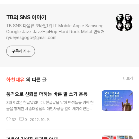
로그 정보
TB의 SNS 이야기
TB SNS 다음뷰 모바일1위 IT Mobile Apple Samsung
Google Jazz JazzHipHop Hard Rock Metal 연락처
ryueyesgogo@gmail.com
구독하기
더보기
화천대유
의 다른 글
품격으로 신뢰를 더하는 바른 말 쓰기 운동
글 내용
3월 9일은 한글날입니다. 한글날을 맞아 백성들을 위해 한
글을 창제한 세종대왕님의 애민사상을 깊이 새겨야겠는데
요. 한글날을 맞아 바른 말과 품격으로 신뢰를 더하는 정치
32
0
2022. 10. 9.
를 국민께 보일 것을 다짐했으면 하는 바람이 있습니다. 이
재명 씨가 여가부폐지에 '반대♡'를 했는데요. 페미니즘을
외치면서 만졌던 5년에 짓밟힌 여성 인권 정상화에 "한동