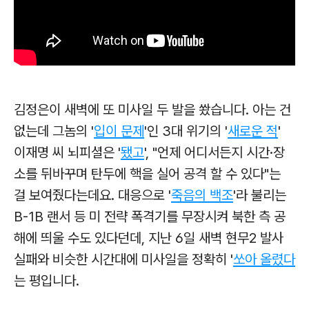
김정은이 새벽에 또 미사일 두 발을 쐈습니다. 아는 건
없는데 그놈의 '
입이 문제
'인 3대 위기의 '
새로운 적
'
이재명 씨 뇌피셜은 '
됐고
', "언제 어디서든지 시간·장
소를 뒤바꾸며 탄두에 핵을 실어 공격 할 수 있다"는
걸 보여줬다는데요. 대응으로 '
죽음의 백조
'라 불리는
B-1B 랜서 등 미 전략 폭격기를 무장시켜 북한 측 공
해에 띄울 수도 있다던데, 지난 6일 새벽 현무2 발사
실패와 비슷한 시간대에 미사일을 정확히 '
쏘아 올렸다
는 평입니다.