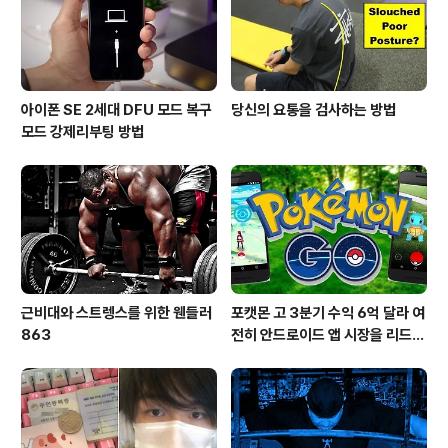
아이폰 SE 2세대 DFU 모드 복구
당신의 요통을 검사하는 방법
모드 강제리부팅 방법
근비대와 스트렝스를 위한 웬들러
포캣몬 고 3분기 수익 6억 달라 여
863
전히 안드로이드 앱 시장을 리드
중이다.