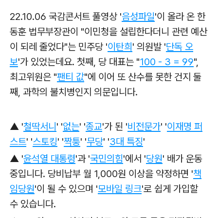
22.10.06 국감콘서트 풀영상 '
음성파일
'이 올라 온 한
동훈 법무부장관이 "이민청을 설립한다더니 관련 예산
이 되레 줄었다"는 민주당 '
이탄희
' 의원발 '
단독 오
보
'가 있었는데요. 첫째, 당 대표는 "
100 - 3 = 99
",
최고위원은 "
팬티 값
"에 이어 또 산수를 못한 건지 둘
째, 과학의 불치병인지 의문입니다.
▲ '
철딱서니
' '
없는
' '
종교
'가 된 '
비전문가
' '
이재명 퍼
스트
' '
스토킹
' '
짝퉁
' '
무당
' '
3대 특징
'
▲
'
윤석열 대통령
'과
'
국민의힘
'에서 '
당원
' 배가 운동
중입니다. 당비납부 월 1,000원 이상을 약정하면 '
책
임당원
'이 될 수 있으며 '
모바일 링크
'로
쉽게 가입할
수 있습니다.