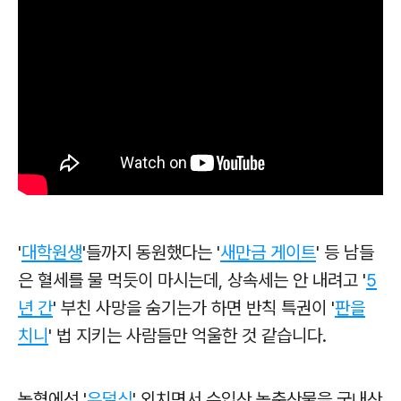
'
대학원생
'들까지 동원했다는 '
새만금 게이트
' 등
남들
은 혈세를 물 먹듯이 마시는데,
상속세는 안 내려고 '
5
년 간
'
부친 사망을 숨기는가 하면 반칙 특권이 '
판을
치니
'
법 지키는 사람들만 억울한 것 같습니다.
농협에선 '
우덜식
' 외치면서 수입산 농축산물을 국내산