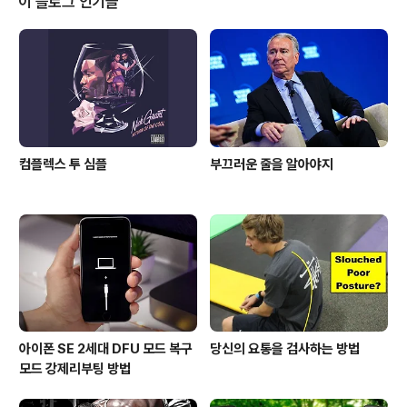
이 블로그 인기글
인 전용 헬스장'을 차린 셈입니다. 추 씨는 투룸·오피스텔
규모(약 16평) 리모델링에 2,200만 원을 들였고 트레드밀
2대, 스텝퍼 1대, 매트, 짐볼, 훌라후프, 매트와 핑덤 등에 1,
800만 원을 썼습니다. 홈짐 '해보면' 리모델링 비용도 ..
컴플렉스 투 심플
부끄러운 줄을 알아야지
아이폰 SE 2세대 DFU 모드 복구
당신의 요통을 검사하는 방법
모드 강제리부팅 방법