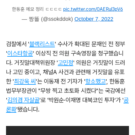
한동훈 메모 정리 ㄷㄷㄷㄷ
pic.twitter.com/0AERul3pV6
— 짱똘 (@ssokddok)
October 7, 2022
검찰에서 '
블랙리스트
' 수사가 확대된 문재인 전 정부
'
이스타항공
' 이상직 전 의원 구속영장을 청구했습니
다.
거짓말대책위원장 '
고민정
' 의원은
거짓말이 드러
나 고민 중이고, 채널A 사건과 관련해 거짓말을 유포
한 '
최강욱 씨
'는 이동재 전 기자가 '
항소했고
',
한동훈
법무부장관이 "무쌍 찍고 초토화 시켰다"는 국감에선
'
김의겸 자살골
'로 '박원순·이재명 대북코인 투자'가 '
공
론화
'됐습니다.