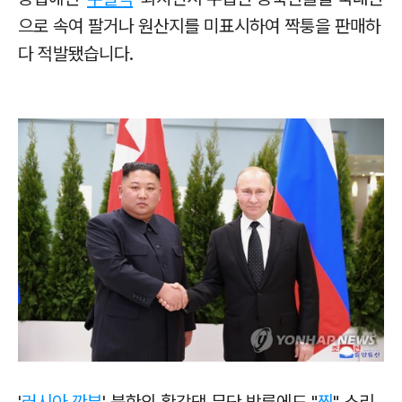
으로 속여 팔거나 원산지를 미표시하여 짝퉁을 판매하
다 적발됐습니다.
'
러시아 깐부
' 북한의 황강댐 무단 방류에도 "
찍
" 소리