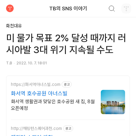
검색하기
TB의 SNS 이야기
티스토리
화천대유
미 물가 목표 2% 달성 때까지 러
시아발 3대 위기 지속될 수도
T.B
2022. 10. 7. 18:01
https://화서역아너스빌.com
광고
화서역 호수공원 아너스빌
화서역 생활권과 맞닿은 호수공원 새 집, 8월
오픈예정
http://해링턴스퀘어과천.com
광고