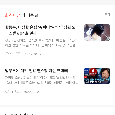
더보기
화천대유
의 다른 글
한동훈, 이상한 술집 '쥬피터'일까 '국정원 오
피스텔 604호'일까
글 내용
정상적인 정치인이면 "군대에서 '빵'에 대마를 발라먹는가
하면 '병원'과 '시골'까지 파고든 마약과 '조폭, 깡패' 검찰
수사를 두려워 할 이유가 없다"는 '한동훈' 법무부장관이
65
0
2022. 10. 6.
전 열린공감TV 더탐사가 한 달간을 스토킹 한 것과 관련해
"제가 '이상한 술집'이라도 가는 걸 바랐겠죠"라고 했는데
요. 이상한 술집이라는 게 대전시 유성구 '쥬피터' 일지, 법
법무부에 개인 전용 헬스장 차린 추미애
무부에 헬스장을 차린 '추미애' 씨처럼, 국정원 산하기관에
글 내용
'룸살롱'을 차렸다는 전략연 부원장일지 의문입니다. 이정
자영업, 소상공인들이 '죄인'이 아니라고 "살려달라"는데
식 고용부 장관은 문재인 전 정부 때 MBC, KBS의 기자
"됐다"더니 매출 감소와 1도 상관 없는 '태양광' 사업자에
'블랙리스트'와 부당노동행위에 엄중히 처리할 것이라며
재난지원금 3,000억 원을 쓰고 설비 피해로 인한 '지하수'
MBC 수사 건은 10월 31일까지 송치할 것이라고 했는데
31
1
2022. 10. 6.
오염에도 국민권익위원회가 기능을 하지 못한 코로나 19
요. 정치적 논란의 한 복판에 서있는 'MBC'는 국세청 세무
가 창궐했던 2020년 11월 추미애 씨가 법무부 청사 장관
조사를 받..
실 바로 위층 8층에 여성 전용 '오피스짐'을 만들었다고 하
는데요. 여성 전용으로 만들긴 했는데, 직원들에게 설치사
실을 공지하지 않아 직원들도 몰랐으니 세금으로 추 씨 '개