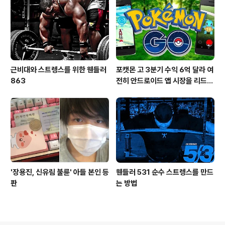
근비대와 스트렝스를 위한 웬들러
포캣몬 고 3분기 수익 6억 달라 여
863
전히 안드로이드 앱 시장을 리드
중이다.
'장용진, 신유림 불륜' 아들 본인 등
웬들러 531 순수 스트렝스를 만드
판
는 방법