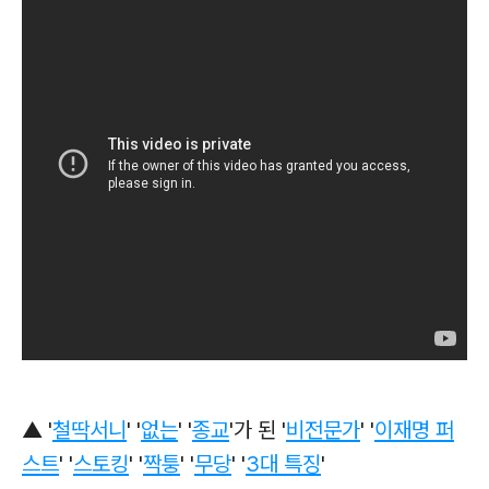
▲ '
철딱서니
' '
없는
' '
종교
'가 된 '
비전문가
' '
이재명 퍼
스트
' '
스토킹
' '
짝퉁
' '
무당
' '
3대 특징
'