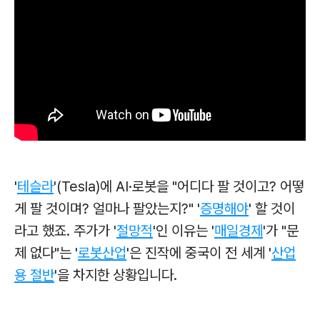
'
테슬라
'(Tesla)에 AI·로봇을 "어디다 팔 것이고? 어떻
게 팔 것이며? 얼마나 팔았는지?" '
증명해야
' 할 것이
라고 했죠. 주가가 '
절망적
'인 이유는 '
매일경제
'가 "문
제 없다"는 '
로봇산업
'은 진작에 중국이
전 세계 '
산업
용 절반
'을 차지한 상황입니다.