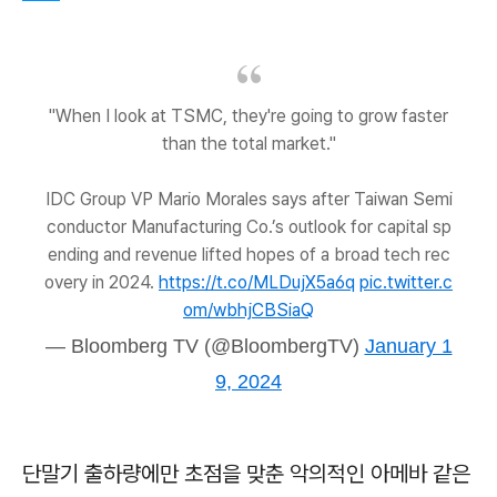
"When I look at TSMC, they're going to grow faster
than the total market."
IDC Group VP Mario Morales says after Taiwan Semi
conductor Manufacturing Co.’s outlook for capital sp
ending and revenue lifted hopes of a broad tech rec
overy in 2024.
https://t.co/MLDujX5a6q
pic.twitter.c
om/wbhjCBSiaQ
— Bloomberg TV (@BloombergTV)
January 1
9, 2024
단말기 출하량에만 초점을 맞춘 악의적인 아메바 같은