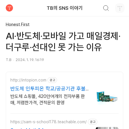
검색하기
TB의 SNS 이야기
티스토리
Honest First
AI·반도체·모바일 가고 매일경제·
더구루·선대인 못 가는 이유
T.B
2024. 1. 19. 16:19
http://intopion.com
광고
반도체 인투피온 학교/공공기관 후불
구매환영
반도체 쇼핑몰, 420만여개의 전자부품 판
매, 저렴한가격, 견적문의 환영
https://sam-s-school178.teachable.com/
광고