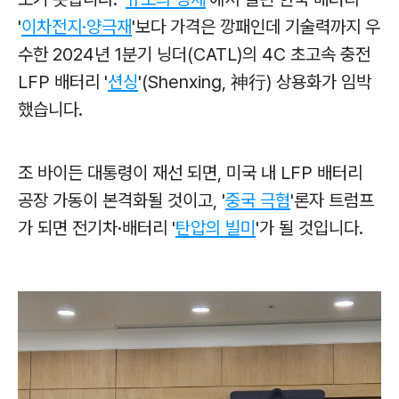
'
이차전지·양극재
'보다 가격은 깡패인데 기술력까지 우
수한 2024년 1분기 닝더(CATL)의 4C 초고속 충전
LFP 배터리 '
션싱
'(Shenxing, 神行) 상용화가 임박
했습니다.
조 바이든 대통령이 재선 되면, 미국 내 LFP 배터리
공장 가동이 본격화될 것이고, '
중국 극혐
'론자 트럼프
가 되면 전기차·배터리 '
탄압의 빌미
'가 될 것입니다.