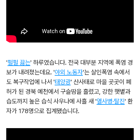
'
펄펄 끓는
' 하루였습니다. 전국 대부분 지역에 폭염 경
보가 내려졌는데요.
'
야외 노동자
'는 살인폭염 속에서
도 복구작업에 나서 '
태양광
' 산사태로 마을 곳곳이 폐
허가 된 경북 예천에서 구슬땀을 흘렸고, 강한 햇볕과
습도까지 높은 습식 사우나에 사흘 새 '
열사병·탈진
' 환
자가 178명으로 집계됐습니다.