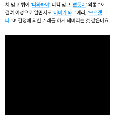
치 맞고 튀어 '
나와봐야
' 니킥 맞고 '
뻗듯이
' 외통수에
걸려
이성으로 알면서도 '
마비가 돼
'
"에라, '
모르겠
다
'"며 감정에 의한 거래를 하게 돼버리는 것 같은데요.