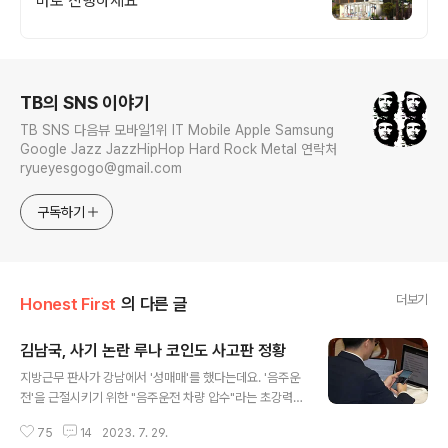
바로 진행하세요
로그 정보
TB의 SNS 이야기
TB SNS 다음뷰 모바일1위 IT Mobile Apple Samsung
Google Jazz JazzHipHop Hard Rock Metal 연락처
ryueyesgogo@gmail.com
구독하기
더보기
Honest First
의 다른 글
김남국, 사기 논란 루나 코인도 사고판 정황
글 내용
지방근무 판사가 강남에서 '성매매'를 했다는데요. '음주운
전'을 근절시키기 위한 "음주운전 차량 압수"라는 초강력
대책도 법원이 압수수색 영장을 기각하면서 실행하지 못하
75
14
2023. 7. 29.
는 경우가 다반사로 전해졌습니다. 판사를 'AI로 교체'하던