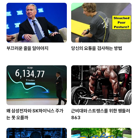
부끄러운 줄을 알아야지
당신의 요통을 검사하는 방법
왜 삼성전자와 SK하이닉스 주가
근비대와 스트렝스를 위한 웬들러
는 못 오를까
863