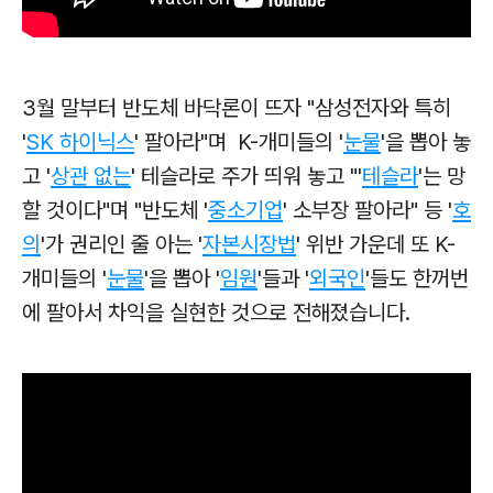
3월 말부터 반도체 바닥론이 뜨자 "삼성전자와 특히
'
SK 하이닉스
' 팔아라"며 K-개미들의 '
눈물
'을 뽑아 놓
고
'
상관 없는
' 테슬라로 주가 띄워 놓고
"'
테슬라
'는 망
할 것이다"며 "반도체 '
중소기업
' 소부장 팔아라" 등
'
호
의
'가 권리인 줄 아는 '
자본시장법
' 위반 가운데 또 K-
개미들의 '
눈물
'을 뽑아
'
임원
'들과 '
외국인
'들도 한꺼번
에 팔아서 차익을 실현한 것으로 전해졌습니다.