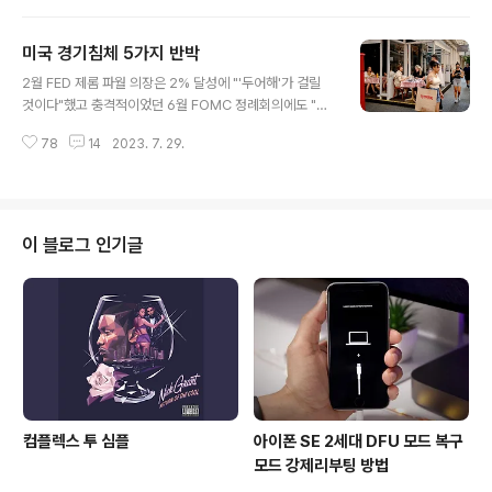
가 전 정부 인사들은 도륙이 났는데 문재인 청와대 울산시
장 선거개입부터 '박상기·조국', 최강욱, 윤미향 씨 재판도
미국 경기침체 5가지 반박
몇 년째 결론이 나지 않고 있습니다. '김남국' 의원이 테라·
글 내용
루나 폭락 사태로 지난해 5월 국내에서만 28만 명의 피해
2월 FED 제롬 파월 의장은 2% 달성에 "'두어해'가 걸릴
자가 발생했던 가상화폐 루나를 2020년 6월 이후 구매했
것이다"했고 충격적이었던 6월 FOMC 정례회의에도 "후
다가 지난해 '5월 말 전후'로 처분한 흔적이 발견됐고, "루
년", 7월 FOMC 정례회의에도 "2025년까지 2% 밑으로
나가 폭락하기 전 처분했다면 정확한 처분 시점 등을 소명
78
14
2023. 7. 29.
안 내려 갈 것이다"라고 했습니다. "야, 다 25년이네?" 네,
해야 한다"며 "다른 피해자들과 달리 사전에 정보를 입수해
그렇습니다. "저금리 시대 없다"라고 한 것 같습니다. FED
폭락 전에 미리 처..
가 보는 (1) CPI 주범이 주거비인데 작년 '9월'(YoY 8.
3%)에서 '6월'(YoY 7.8%) 2년 3개월 만에 최소폭으로
상승했고, (2) 5월 PCE부터 '골디락스' 환경으로 해석될
이 블로그 인기글
소지에 '해석의 영역'을 남겼던 '고용비용'도 둔화됐는데요.
중국 경기침체로 빠진 유가 등 비용 감소로 인한 인플레이
션 둔화 효과가 소진되는 가운데 중국 경기부양 리스크, 기
후위기, 러시아 리스크에 따른 원자재..
컴플렉스 투 심플
아이폰 SE 2세대 DFU 모드 복구
모드 강제리부팅 방법