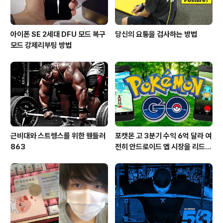
아이폰 SE 2세대 DFU 모드 복구
당신의 요통을 검사하는 방법
모드 강제리부팅 방법
근비대와 스트렝스를 위한 웬들러
포캣몬 고 3분기 수익 6억 달라 여
863
전히 안드로이드 앱 시장을 리드
중이다.