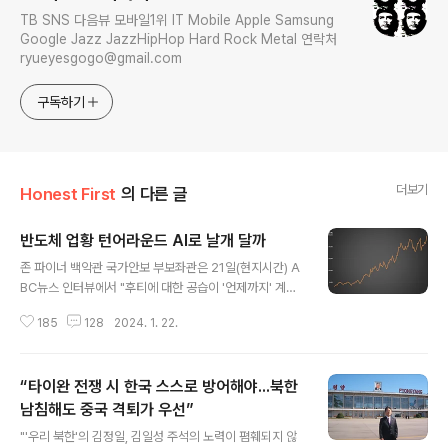
TB SNS 다음뷰 모바일1위 IT Mobile Apple Samsung
Google Jazz JazzHipHop Hard Rock Metal 연락처
ryueyesgogo@gmail.com
구독하기
더보기
Honest First
의 다른 글
반도체 업황 턴어라운드 AI로 날개 달까
글 내용
존 파이너 백악관 국가안보 부보좌관은 21일(현지시간) A
BC뉴스 인터뷰에서 "후티에 대한 공습이 '언제까지' 계속
되느냐"는 질문에 "우리의 목적은 억제를 넘어서 후티가 이
185
128
2024. 1. 22.
런 공격을 계속할 수 있는 능력을 저하시키는 것"이라고 했
습니다. 그는 "후티는 첨단무기를 비축하고 있고 이런 무기
는 많은 경우 이란이 제공했다"면서 "우리는 시간이 지나면
“타이완 전쟁 시 한국 스스로 방어해야...북한
서 후티가 지금처럼 공격을 자주 할 수 없도록 그들이 비축
한 무기를 파괴하고 있으며 이것은 효과가 나타나기까지
남침해도 중국 격퇴가 우선”
글 내용
시간이 걸릴 것"이라고 말했습니다. Under a proposal i
"'우리 북한'의 김정일, 김일성 주석의 노력이 폄훼되지 않
n Congress, the child tax credit would rise with i