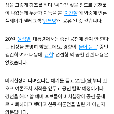
성을 그렇게 강조를 하며 "쎄다?" 싶을 정도로 공천룰
이 나왔는데 누군가 이득을 볼 '
이간질
'에 와중에 언론
플레이가 텔레그램 '
단톡방
'에 공유 된 것 같습니다.
20일 '
윤석열
' 대통령께서는 총선 공천에 관여 안 한다
는 입장을 분명히 밝혔는데요. 경향이 '
물어 뜯는
' 중인
김건희 여사 대응에 '
관한
' 섭섭함 외 공천 관련 내용은
없었습니다.
비서실장이 다녀갔다는 얘기를 듣고 22일(월)부터 컷
오프 여론조사 시작을 앞두고 공천 탈락 예정이거나
경선을 해야 할 예비 후보들이 비서실장이 공천 문제
로 사퇴하라고 했다고 선동·여론전을 벌린 게 아닌지
의문입니다.