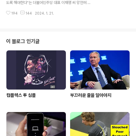
도록 해야한다"는 더불어민주당 대표 이재명 씨 망언에 20
nflation for tax years 2024 and 2025, and more
일 '서해수호55용사 전사자 유족회'를 비롯하여 '연평도
of it wou..
194
144
2024. 1. 21.
포격전 전사자 유족회' 및 참전장병 일동이 직접 이재명 규
탄 공동성명을 밝혔습니다. '우리 재명' 씨는 2006년 본인
블로그에 '작년에 평양에서 찍은 사진들' 이라고 사진을 올
렸더군요. 2005년 가을에 평양갔다고 하는데, 이재명 블
로그 사진들 '구~경'하세요. 이재명 씨가 정신병원에 강제
이 블로그 인기글
입원 시킨 끝에 숨진 친형 '故이재선' 씨에 의하면 "왜 북한
김일성한테 10,000만 달러를 받았냐"고 했습니다. 2019
년 쌍방울이 5월 중국 선양에서 '우리 북한'과 경제협력 합
의와 더불어 '코스닥'을 뒤흔들었던 이재명 대북송금 '쌍방
울' 나..
컴플렉스 투 심플
부끄러운 줄을 알아야지