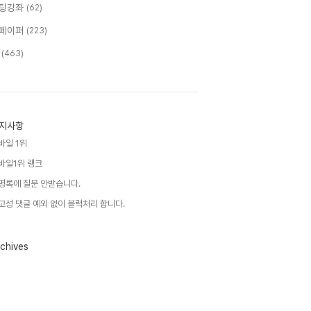
팅강좌
(62)
페이퍼
(223)
T
(463)
지사항
바일 1위
바일1위 랭크
명록에 질문 안받습니다.
고성 댓글 예외 없이 블럭처리 합니다.
chives