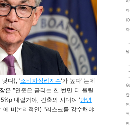
A
아
i
아
탈
다), '
소비자심리지수
'가 높다"는데
G
장은 "연준은 금리는 한 번만 더 올릴
안
5%p 내릴거야, 긴축의 시대여 '
안녕
안
듣기에 비논리적인) "리스크를 감수해야
팩
안