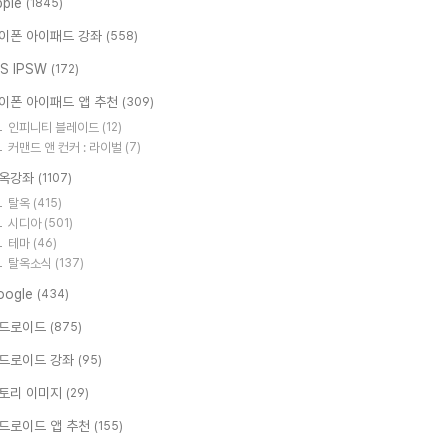
pple
(1845)
이폰 아이패드 강좌
(558)
OS IPSW
(172)
이폰 아이패드 앱 추천
(309)
인피니티 블레이드
(12)
커맨드 앤 컨커 : 라이벌
(7)
옥강좌
(1107)
탈옥
(415)
시디아
(501)
테마
(46)
탈옥소식
(137)
oogle
(434)
드로이드
(875)
드로이드 강좌
(95)
토리 이미지
(29)
드로이드 앱 추천
(155)