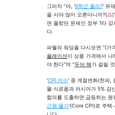
그러자 "야, '
8학군 몰라?
' 유
을 사야 많이 오른다니까?(
△
면 올랐던 문재인 정부 1타 
다.
파월의 워딩을 다시보면 "(가
플레이션
이 상품 가격에서 나
야 한다"며 "
두어 해
가 걸릴 
'
CPI 지수
' 중 계절변화(한파,
물·식료품과
러시아가 5% 감
합의를 도출하면 급등하는 원유
근원 물가
'(Core CPI)로
니다.