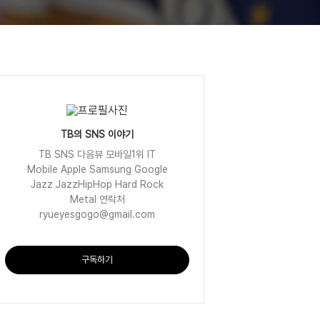
TB의 SNS 이야기
TB SNS 다음뷰 모바일1위 IT
Mobile Apple Samsung Google
Jazz JazzHipHop Hard Rock
Metal 연락처
ryueyesgogo@gmail.com
구독하기