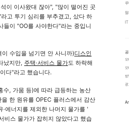
루
재석이 이사왔대 잖아", "많이 떨어진 곳
월
)"라고 투기 심리를 부추겼고, 샀다 하
I
강사들이
"OO를 사야한다"라는 중입니
격이 수입을 넘기면 안 사니까)
디스인
공
모
타났지만,
주택·서비스 물가
도 하락해
모
것이다"라고 했습니다.
방
광
 홍수, 가뭄 등)에 따라 급등하는 농산
산을 한 원유를 OPEC 플러스에서 감산
Ar
·에너지를 제외한 나머지 물가를 '
 주택·서비스 물가가 잡히지 않았다고 했습