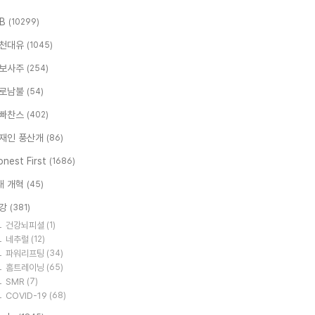
.B
(10299)
천대유
(1045)
보사주
(254)
로남불
(54)
빠찬스
(402)
재인 풍산개
(86)
nest First
(1686)
대 개혁
(45)
강
(381)
건강뇌피셜
(1)
네추럴
(12)
파워리프팅
(34)
홈트레이닝
(65)
SMR
(7)
COVID-19
(68)