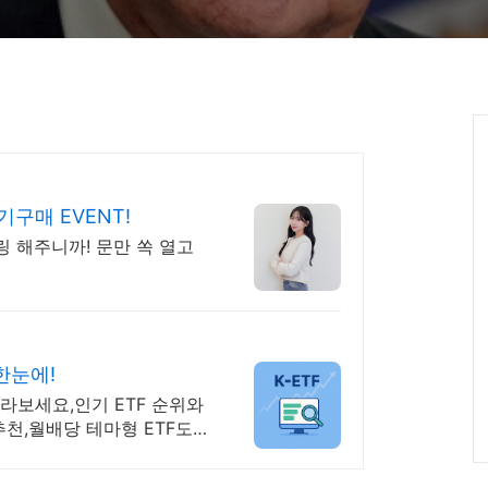
구매 EVENT!
 해주니까! 문만 쏙 열고
 한눈에!
 골라보세요,인기 ETF 순위와
추천,월배당 테마형 ETF도