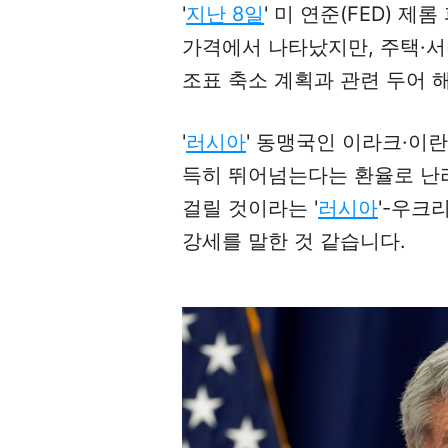
'
지난 8일
' 미 연준(FED) 
가격에서 나타났지만, 주택·서
조표 축소 계획과 관련 두어 
'
러시아
' 동맹국인 이라크·이란
득히 뛰어넘는다는 환율로 난리
걸릴 것이라는 '
러시아
'-우크
강세를 말한 것 같습니다.