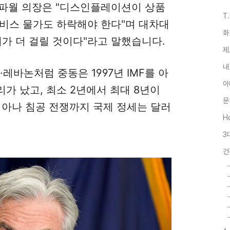
제롬 파월 의장은 "디스인플레이션이 상품
T
비스 물가도 하락해야 한다"며 대차대
화
해가 더 걸릴 것이다"라고 말했습니다.
제
내
·레바논처럼 중동은 1997년 IMF를 아
아
가 났고, 최소 2년에서 최대 8년이
문
리아나 침공 전쟁까지 국제 정세는
달러
Ho
3
건