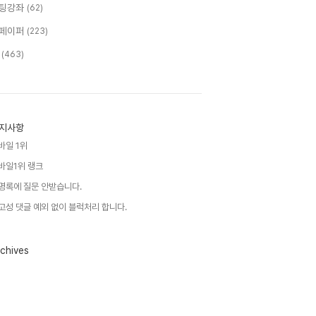
팅강좌
(62)
페이퍼
(223)
T
(463)
지사항
바일 1위
바일1위 랭크
명록에 질문 안받습니다.
고성 댓글 예외 없이 블럭처리 합니다.
chives