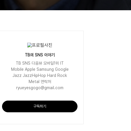
TB의 SNS 이야기
TB SNS 다음뷰 모바일1위 IT
Mobile Apple Samsung Google
Jazz JazzHipHop Hard Rock
Metal 연락처
ryueyesgogo@gmail.com
구독하기