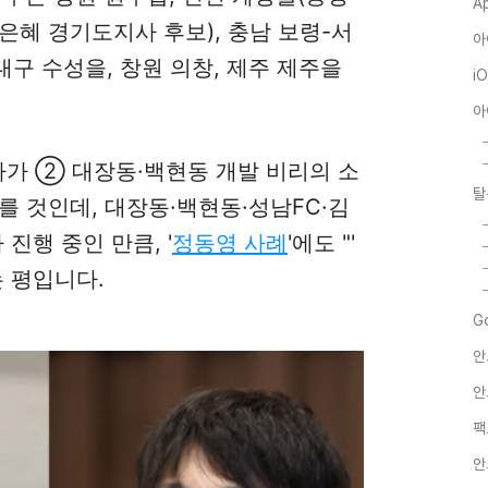
A
김은혜 경기도지사 후보), 충남 보령-서
아
대구 수성을, 창원 의창, 제주 제주을
i
아
가 ② 대장동·백현동 개발 비리의 소
탈
를 것인데, 대장동·백현동·성남FC·김
진행 중인 만큼, '
정동영 사례
'에도 "'
는 평입니다.
G
안
안
팩
안