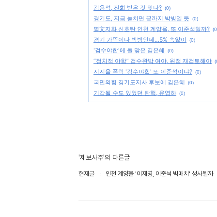
강용석, 전화 받은 것 맞나?
(0)
경기도, 지금 놓치면 끝까지 박빙일 듯
(0)
멸文지화 신호탄 인천 계양을, 또 이준석일까?
(0
경기 가뜩이나 박빙인데…5% 속앓이
(0)
'검수야합'에 돌 맞은 김은혜
(0)
“정치적 야합” 검수완박 여야, 원점 재검토해야
(
지지율 폭락 '검수야합' 또 이준석이냐?
(0)
국민의힘 경기도지사 후보에 김은혜
(0)
기각될 수도 있었던 탄핵, 유영하
(0)
'제보사주'의 다른글
현재글
인천 계양을 '이재명, 이준석 빅매치' 성사될까