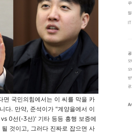
루
월
I
공
모
모
방
광
다면 국민의힘에서는 이 씨를 막을 카
Ar
니다. 만약, 준석이가 "계양을에서 이
vs 0선(-3선)' 기타 등등 흥행 보증에
 될 것이고, 그러다 진짜로 잡으면 사