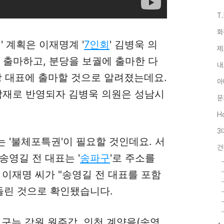
T
화
' 계획은 이재명계 '
7인회
' 김병욱 의
제
 출마하고, 분당을 보궐에 출마한 다
내
당 대표에 출마할 것으로 알려졌는데요.
아
이 악재로 반영되자 김병욱 의원은 성남시
문
Ho
3
 '불체포특권'이 필요할 것인데요. 서
건
송영길 전 대표는 '
송파구
'로 주소를
 이재명 씨가 "송영길 전 대표를 포함
 돌린 것으로 확인됐습니다.
역구는 강원 원주갑, 인천 계양을(송영