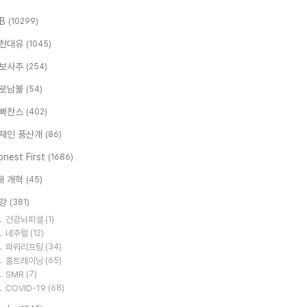
.B
(10299)
천대유
(1045)
보사주
(254)
로남불
(54)
빠찬스
(402)
재인 풍산개
(86)
nest First
(1686)
대 개혁
(45)
강
(381)
건강뇌피셜
(1)
네추럴
(12)
파워리프팅
(34)
홈트레이닝
(65)
SMR
(7)
COVID-19
(68)