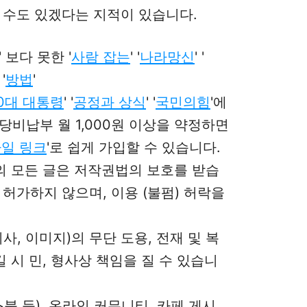
 수도 있겠다는 지적이 있습니다.
' 보다 못한 '
사람 잡는
' '
나라망신
' '
'
방법
'
20대 대통령
'
'
공정과 상식
' '
국민의힘
'에
 당비납부 월 1,000원 이상을 약정하면
일 링크
'로
쉽게 가입할 수 있습니다.
그의 모든 글은 저작권법의 보호를 받습
허가하지 않으며, 이용 (불펌) 허락을
사, 이미지)의 무단 도용, 전재 및 복
길 시 민, 형사상 책임을 질 수 있습니
스북 등), 온라인 커뮤니티, 카페 게시