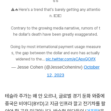
⚠️🔥Here's a trend that's barely getting any attentio
n. 💵💵
Contrary to the growing media narrative, rumors of t
he dollar’s death have been greatly exaggerated.
Going by most international payment usage measure
s, the gap between the dollar and euro has actually
widened to the…
pic.twitter.com/eCApxQOifX
— Jesse Cohen (@JesseCohenInv)
October
12, 2023
테슬라 주가는 왜 안 오르냐, 글로벌 경기 둔화 와중에
중국은 비야디(BYD)고 지금 인프라 깔고 전기차를 팔