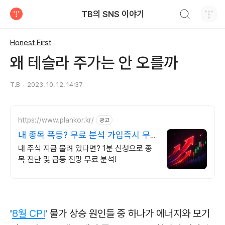
검색하기
TB의 SNS 이야기
티스토리
Honest First
왜 테슬라 주가는 안 오를까
T.B
2023. 10. 12. 14:37
https://www.plankor.kr/
광고
내 종목 폭등? 무료 분석 가입즉시 무
료리포트 100%
내 주식 지금 물려 있다면? 1분 신청으로 종
목 진단 및 급등 전망 무료 분석!
'
8월 CPI
' 물가 상승 원인들 중 하나가 에너지와 모기