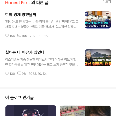
더보기
Honest First
의 다른 글
한미 경제 망했을까
글 내용
'러시아'도 안 망하는 '나라 경제'를 1년 내내 "망해라"고 고
사를 지내는 분들이 '있죠'. 미국 경제가 '압도적인 성장'을
했지만, 국민이 부유한지는 의문으로 "외형성장보다 근로
156
100
2023. 10. 12.
계층 1인당 소득 증가를 중시해야 한다"라는 지적이 있습
니다. 지지율이 왜 안 나오는지 설명되죠. 시장 참여자 보다
훨씬 많은 유권자들의 월급은 그대로인데 물가가 오르니까
실패는 다 이유가 있었다
실질 소득은 감소하는데 집값도 올랐으니 마트 갈 때마다
글 내용
불만이 쌓이는 겁니다. 이게 지금 미국만의 문제냐? 아니
이스라엘을 기습 침공한 하마스가 그저 아침을 먹으려 했
죠. 생산인구 1인당 소득은 미국, 유럽, 일본도 비슷합니다.
던 일가족을 살해 한 현장에선 눈 뜨고 보기 끔찍한 짓을 저
저소득층과 사회적 약자, 소외 계층에 더 가혹하게 느껴질
질렀고 집 앞마당에서 여성이 '목이 잘려' 살해 당한 채 발
물가 못 잡으면 전쟁발 슬로플레이션, 공급망 병목현상과
130
98
2023. 10. 12.
견되는 가 하면 신생아를 비롯해 영유아 40구가 나왔다는
같은 경제 용어들 아무리 설명해도 박순혁 일당들 처럼 귓
데요. '현장'을 수습하던 이스라엘군 소장은 "엄마와 아빠,
등으로도 안 들을 ..
어린 아기가 침실과 대피실에서 살해됐다"면서 '이게 전쟁
이냐'며 하마스가 '신생아'마저 참수를 한 대학살을 저질렀
다고 했습니다. 충격적인 게 신생아들의 목을 뭘로 잘른 건
이 블로그 인기글
지, 상상조차 소름이 끼치는 사례는 뉴스를 접하거나 역사
적으로도 찾기가 어렵습니다. '탈북민'을 '강제북송'을 시키
고 자국민을 7.62mm 러시아 AK-47 기관총으로 쏴 죽여