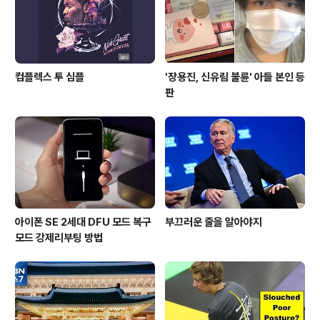
불태웠는데 '코로나 방역'이라며 "주무시는데' 어떻게 깨우
냐"면서 "월북이다"..
컴플렉스 투 심플
'장용진, 신유림 불륜' 아들 본인 등
판
아이폰 SE 2세대 DFU 모드 복구
부끄러운 줄을 알아야지
모드 강제리부팅 방법