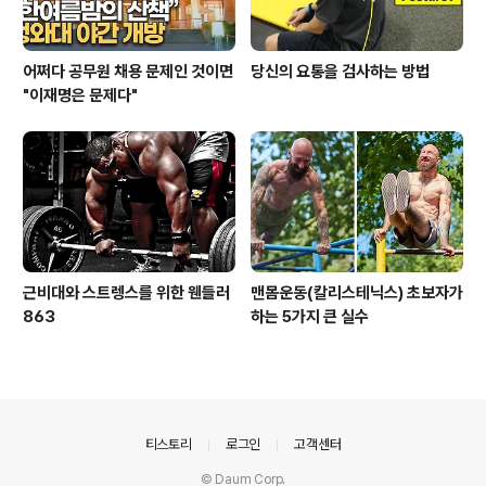
어쩌다 공무원 채용 문제인 것이면
당신의 요통을 검사하는 방법
"이재명은 문제다"
근비대와 스트렝스를 위한 웬들러
맨몸운동(칼리스테닉스) 초보자가
863
하는 5가지 큰 실수
의안내
티스토리
로그인
고객센터
© Daum Corp.