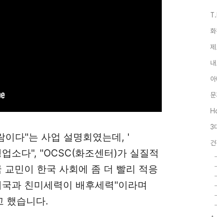
T
화
제
내
아
문
Ho
3
사람이다"는 사업 설명회였는데, '
건
업소다", "OCSC(화조센터)가 실질적
 교민이 한국 사회에 좀 더 빨리 적응
미국과 친미세력이 배후세력"이라며
고 했습니다.