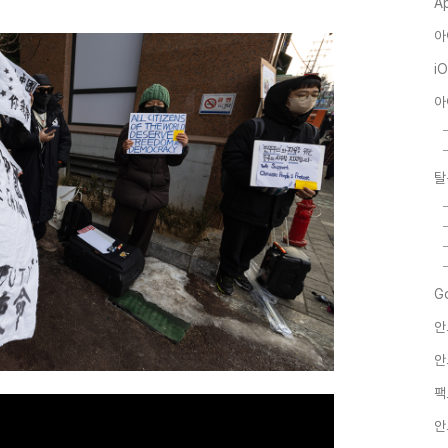
A
아
i
아
탈
G
안
안
팩
안