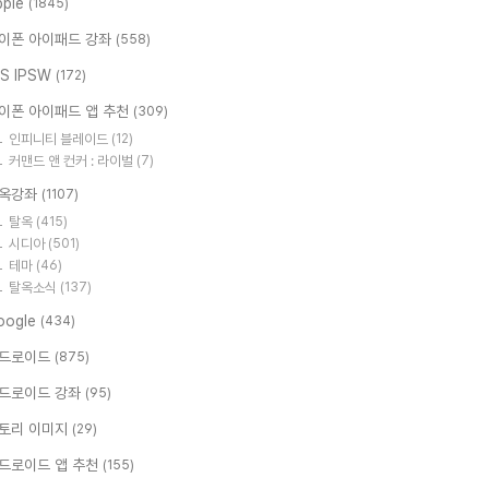
pple
(1845)
이폰 아이패드 강좌
(558)
OS IPSW
(172)
이폰 아이패드 앱 추천
(309)
인피니티 블레이드
(12)
커맨드 앤 컨커 : 라이벌
(7)
옥강좌
(1107)
탈옥
(415)
시디아
(501)
테마
(46)
탈옥소식
(137)
oogle
(434)
드로이드
(875)
드로이드 강좌
(95)
토리 이미지
(29)
드로이드 앱 추천
(155)