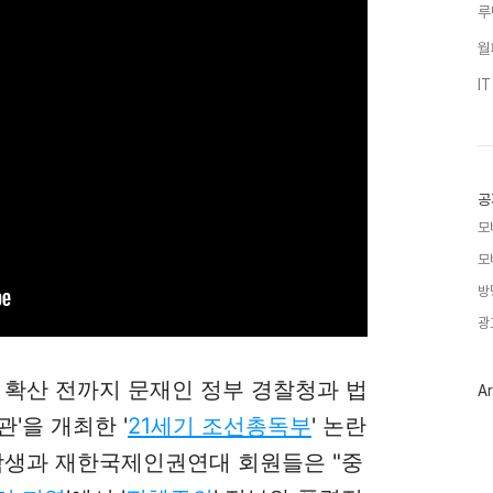
루
월
I
공
모
모
방
광
19 확산 전까지 문재인 정부 경찰청과 법
Ar
'을 개최한 '
21세기 조선총독부
' 논란
학생과 재한국제인권연대 회원들은 "중