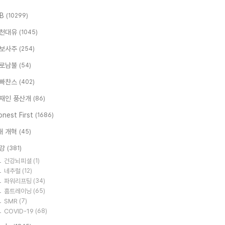
.B
(10299)
천대유
(1045)
보사주
(254)
로남불
(54)
빠찬스
(402)
재인 풍산개
(86)
nest First
(1686)
대 개혁
(45)
강
(381)
건강뇌피셜
(1)
네추럴
(12)
파워리프팅
(34)
홈트레이닝
(65)
SMR
(7)
COVID-19
(68)