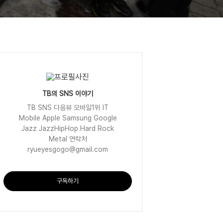
TB의 SNS 이야기
TB SNS 다음뷰 모바일1위 IT
Mobile Apple Samsung Google
Jazz JazzHipHop Hard Rock
Metal 연락처
ryueyesgogo@gmail.com
구독하기