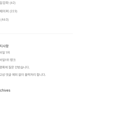
팅강좌
(62)
페이퍼
(223)
T
(463)
지사항
바일 1위
바일1위 랭크
명록에 질문 안받습니다.
고성 댓글 예외 없이 블럭처리 합니다.
chives