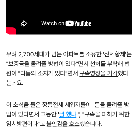
무려 2,700세대가 넘는 아파트를 소유한 '전세황제'는
"보증금을 돌려줄 방법이 있다"면서 선처를 부탁해 법
원이 "다툼의 소지가 있다"면서
구속영장을 기각
했다
는데요.
이
소식을 들은 깡통전세 세입자들이
"돈을 돌려줄 방
법이 있다면서 그동안 '
뭘 했냐
'", "구속을 피하기 위한
임시방편이다"고
불안감을 호소
했습니다.