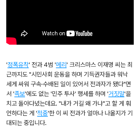
'
정폭유착
' 전과 4범 '
메리
' 크리스마스 이재명 씨는 최
근까지도 "시민사회 운동을 하며 기득권자들과 워낙
세게 싸워 구속·수배된 일이 있어서 전과자가 됐다"면
서 '
족보
'에도 없는 '민주 투사' 행세를 하며 '
거짓말
'을
치고 돌아다녔는데요. "내가 거길 왜 가냐"고 할 게 훠
언하다는 게 '
적중
'한 이 씨 전과가 얼마나 나올지가 기
대되는 중입니다.