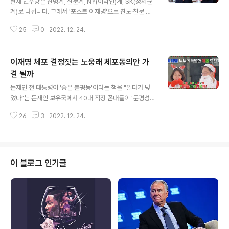
현재 민주당은 친명계, 친문계, NY(이낙연)계, SK(정세균
계)로 나뉩니다. 그래서 '포스트 이재명'으로 친노·친문 구
심점으로서 문재인 전 대통령 메신저 역할을 할 김경수(55
25
0
2022. 12. 24.
세) 전 경남지사가 간절히 필요했던 것 같습니다. 김경수 전
지사를 처내고 김정숙 여사 목에 칼을 꼿았던 트루킹 특검
당시 최초로 기사를 터트린 게 한겨례(열린공감TV 허재
이재명 체포 결정짓는 노웅래 체포동의안 가
현)였고, 고발장을 제출했던 댓글 모니터링 단장이 이헌욱
경기주택도시공사 사장, 특검에 합의를 한 민주당 지도부
결 될까
글 내용
는 추미애 씨와 우원식 의원(이재명 캠프 선대위원장)이었
문재인 전 대통령이 '좋은 불평등'이라는 책을 "읽다가 덮
습니다. 이 씨가 "다 끝났다"는 걸 모를 정도로 바보는 아닐
었다"는 문재인 보유국에서 40대 직장 꼰대들이 '문평성
민주당에 차기 당권이 중요한 이유가 살벌했던 내전(內戰)
대'라 칭송을 하는 이유는 '결집적 혜택'을 받았기 때문일
이 선을 넘어도 '한참을 넘어' 감정이 상할 대로 상했기 때
26
3
2022. 12. 24.
수도 있겠습니다. 세계 최초로 창시 된 소주성에 소득하위
문일 수도 있을 것도..
20% 가구인 1분위 소득이 YoY 8%나 급감했고 출범 1년
만에 역효과가 통계로 입증이 된 것입니다. 즉, 5년 내내 말
로만 '상생'을 외쳤던 문재인 정부가 사회적 약자(알바·사회
초년생인 2030 MZ 세대, 노년층)를 '약탈해서' 원조 팬클
이 블로그 인기글
럽 노사모 넥타이 부대들한테 퍼주겠다고 "시급한 정책 수
요를 고려해야 한다"면서 통계 조사 방법을 바꿨고 소득이
개선되는 결과가 나왔으며 강신욱 전 통계청장은 130억
원을 들여 통계방식을 바꿨습니다. 문재인 전 대통령은 말
로만 페미니즘..