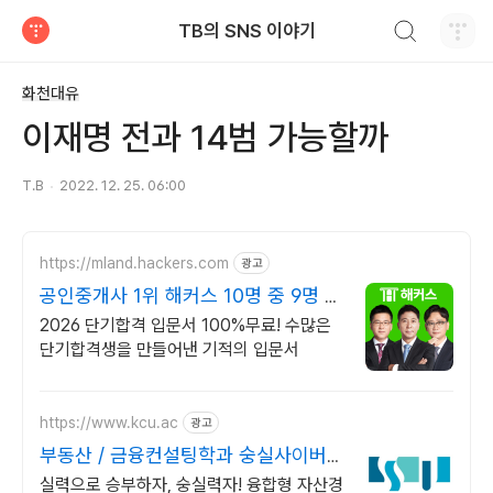
검색하기
TB의 SNS 이야기
티스토리
화천대유
이재명 전과 14범 가능할까
T.B
2022. 12. 25. 06:00
https://mland.hackers.com
광고
공인중개사 1위 해커스 10명 중 9명 1
년내 합격
2026 단기합격 입문서 100%무료! 수많은
단기합격생을 만들어낸 기적의 입문서
https://www.kcu.ac
광고
부동산 / 금융컨설팅학과 숭실사이버
대 신편입생 모집중
실력으로 승부하자, 숭실력자! 융합형 자산경