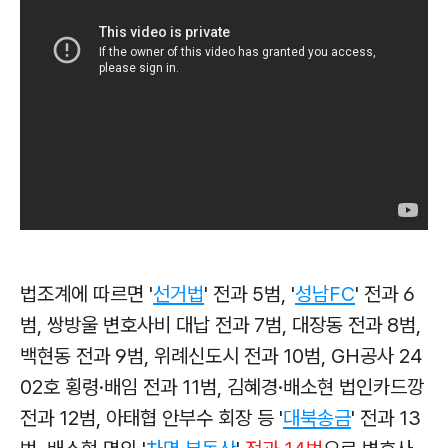
법조계에 따르면 '
선거법
' 전과 5범, '
성남FC
' 전과 6
범, 쌍방울 변호사비 대납 전과 7범, 대장동 전과 8범,
백현동 전과 9범, 위례신도시 전과 10범, GH공사 24
02호 횡령·배임 전과 11범, 김혜경·배소현 법인카드깡
전과 12범, 아태협 안부수 회장 등 '
대북송금
' 전과 13