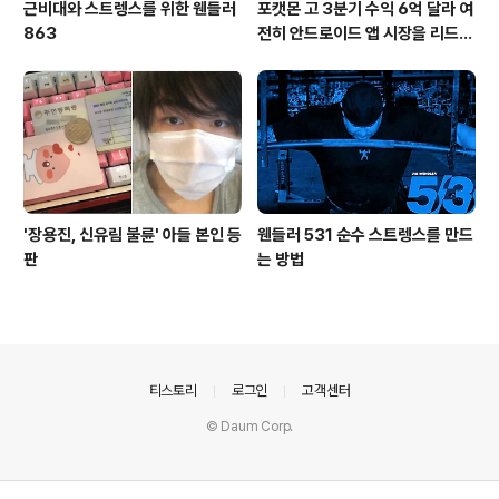
근비대와 스트렝스를 위한 웬들러
포캣몬 고 3분기 수익 6억 달라 여
863
전히 안드로이드 앱 시장을 리드
중이다.
'장용진, 신유림 불륜' 아들 본인 등
웬들러 531 순수 스트렝스를 만드
판
는 방법
의안내
티스토리
로그인
고객센터
© Daum Corp.