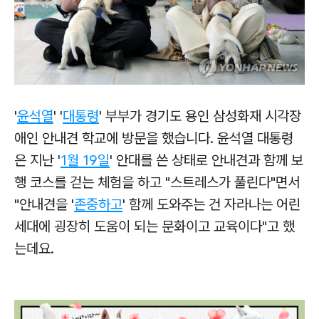
'
윤석열
' '
대통령
' 부부가 경기도 용인 삼성화재 시각장
애인 안내견 학교에 방문을 했습니다. 윤석열 대통령
은 지난 '
1월 19일
' 안대를 쓴 상태로 안내견과 함께 보
행 코스를 걷는 체험을 하고 "스트레스가 풀린다"면서
"안내견을 '
존중하고
' 함께 도와주는 건 자라나는 어린
세대에 굉장히 도움이 되는 문화이고 교육이다"고 했
는데요.