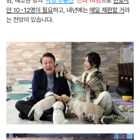
범, 배소현 명의 '
차명 부동산
'
전과 14범
으로
변호사
만 10~12명이 필요
하고, 내년에는
매일 재판할 거
라
는 전망이 있습니다.