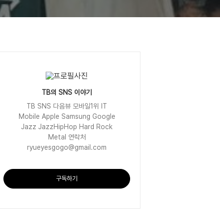
TB의 SNS 이야기
TB SNS 다음뷰 모바일1위 IT
Mobile Apple Samsung Google
Jazz JazzHipHop Hard Rock
Metal 연락처
ryueyesgogo@gmail.com
구독하기