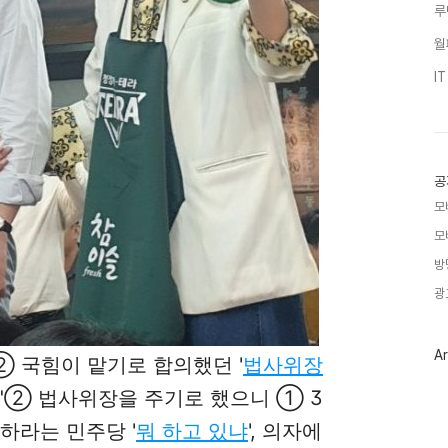
루
월
I
공
모
모
방
광
Ar
② 국힘이 맡기로 합의했던 '
법사위장
 "② 법사위장을 주기로 했으니 ① 3
하라는 민주당 '
뭐 하고 있냐
', 의자에