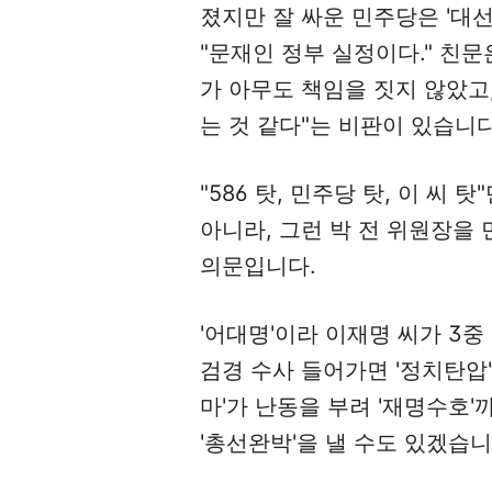
졌지만 잘 싸운 민주당은 '대선
"문재인 정부 실정이다." 친문
가 아무도 책임을 짓지 않았고, 
는 것 같다"는 비판이 있습니다
"586 탓, 민주당 탓, 이 씨 
아니라, 그런 박 전 위원장을
의문입니다.
'어대명'이라 이재명 씨가 3중
검경 수사 들어가면 '정치탄압'
마'가 난동을 부려 '재명수호'까
'총선완박'을 낼 수도 있겠습니