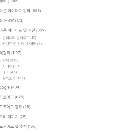
pple
(1845)
이폰 아이패드 강좌
(558)
OS IPSW
(172)
이폰 아이패드 앱 추천
(309)
인피니티 블레이드
(12)
커맨드 앤 컨커 : 라이벌
(7)
옥강좌
(1107)
탈옥
(415)
시디아
(501)
테마
(46)
탈옥소식
(137)
oogle
(434)
드로이드
(875)
드로이드 강좌
(95)
토리 이미지
(29)
드로이드 앱 추천
(155)