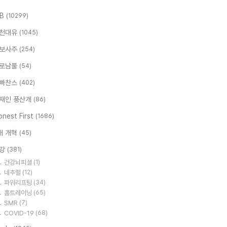
.B
(10299)
천대유
(1045)
보사주
(254)
로남불
(54)
빠찬스
(402)
재인 풍산개
(86)
nest First
(1686)
대 개혁
(45)
강
(381)
건강뇌피셜
(1)
네추럴
(12)
파워리프팅
(34)
홈트레이닝
(65)
SMR
(7)
COVID-19
(68)