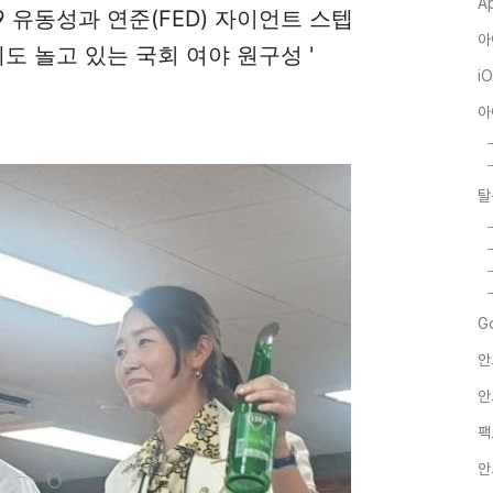
A
9 유동성과 연준(FED) 자이언트 스텝
아
에도 놀고 있는 국회 여야 원구성 '
i
아
탈
G
안
안
팩
안