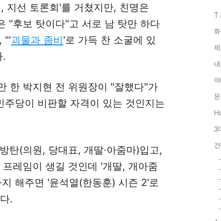
, 지선 토론회'를 거쳤지만, 친명은
T
은 "후보 탓이다"고 서로 남 탓만 하다
화
"'
괴물과 좀비
'로 가득 찬 소굴에 있
제
.
내
아
탓"만 한 박지현 전 위원장이 "잘했다"가
문
 민주당이 비판할 자격이 있는 것인지는
Ho
3
건
 방탄(의원, 당대표, 개딸·아줌마)입고,
 프레임이 생길 것인데 '
개딸, 개아줌
지 해주면 '윤석열(한동훈) 시즌 2'로
다.