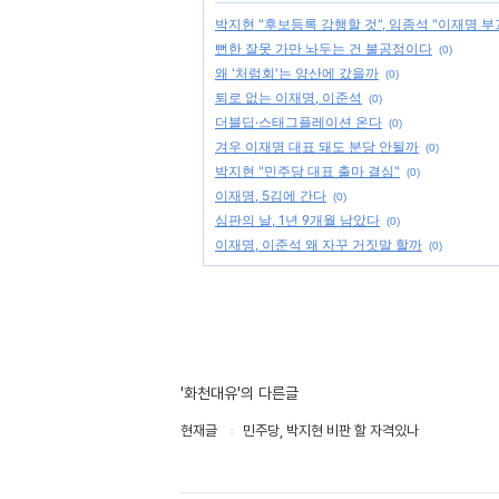
박지현 "후보등록 강행할 것", 임종석 "이재명 부
뻔한 잘못 가만 놔두는 건 불공정이다
(0)
왜 '처럼회'는 양산에 갔을까
(0)
퇴로 없는 이재명, 이준석
(0)
더블딥·스태그플레이션 온다
(0)
겨우 이재명 대표 돼도 분당 안될까
(0)
박지현 "민주당 대표 출마 결심"
(0)
이재명, 5김에 간다
(0)
심판의 날, 1년 9개월 남았다
(0)
이재명, 이준석 왜 자꾸 거짓말 할까
(0)
'화천대유'의 다른글
현재글
민주당, 박지현 비판 할 자격있나