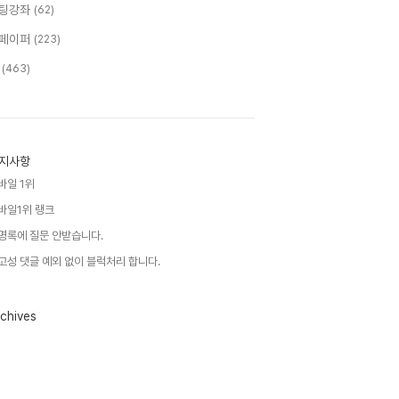
팅강좌
(62)
페이퍼
(223)
T
(463)
지사항
바일 1위
바일1위 랭크
명록에 질문 안받습니다.
고성 댓글 예외 없이 블럭처리 합니다.
chives