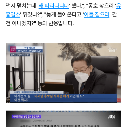
쩐지 덮치는데 '
왜 따라다니나
' 했다.", "동호 찾으러 '
유
흥업소
' 뒤졌나?", "늦게 들어온다고 '
아들 잡으러
' 간
건 아니겠지?" 등의 반응입니다.