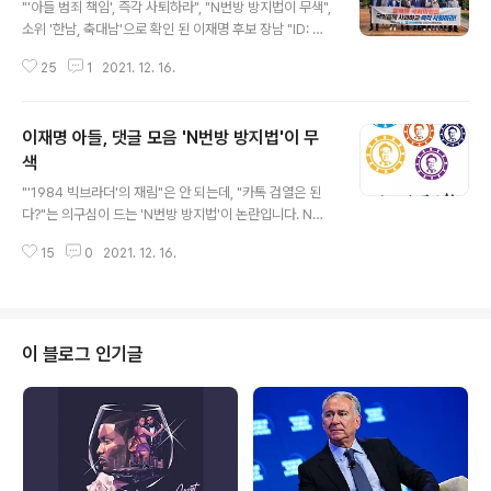
"'아들 범죄 책임', 즉각 사퇴하라", "N번방 방지법이 무색",
소위 '한남, 축대남'으로 확인 된 이재명 후보 장남 "ID: 이
기고싶다." '이동호 씨'가 "상습 도박", "외환법 위반 의
25
1
2021. 12. 16.
혹"도 모자라 '퇴폐 마사지업소'에서 '성매매'를 한 것이 아
니냐?는 '의혹이 제기'됐는데요. "아빠랑 대화를 자주 해서
'바르게 자랐다'"는 이동호 씨는 도박도 도박이지만, 여성
이재명 아들, 댓글 모음 'N번방 방지법'이 무
에 대한 분노 같은 게 있어 '여혐이 심각한 수준'으로 보입
니다. 이재명 후보 장남 이동호 씨가 온라인 포커 커뮤니티
색
글 내용
사이트 게시판에 마사지업소로 추정되는 후기에 따르면,
"'1984 빅브라더'의 재림"은 안 되는데, "카톡 검열은 된
"O코스" 등과 남자가 봐도 '역겨운 댓글'들로 비추어 볼 때
다?"는 의구심이 드는 'N번방 방지법'이 논란입니다. N번
'성매매'를 한 것이 아니냐?는 의구심이 드는 중입니다. 후
방을 방지하겠다는데, 정작 음란물 유포 경로로 지목되고
기에는 "관리사분들 마인드도 좋으셔서 기분도 좋..
15
0
2021. 12. 16.
있는 '텔래그램, 디스코드'는 법 적용을 받지 않는데요. 뿐
만 아니라, 같은 서비스라도 네이버는 비공개 카페에 N번
방 방지법에 따른 기술적·관리적 조치를 적용하지 않은 반
면, 카카오는 '다음(Daum)' 비공개 카페에 이 같은 조치를
적용하는 등 사업자간 기준도 들쭉날쭉으로 유독 '카카
이 블로그 인기글
오'와 '카톡'에 중점을 둔 법안입니다. "커뮤니티 게시글을
모니터·제한하는 건 헌법 21조의 언론의 자유를 심각하게
침해할 소지가 있고, 카카오톡 채팅방을 모니터링·제한하
는 건 헌법 18조의 통신의 비밀 보장에 위배된다."를 떠나,
① '축대남'으..