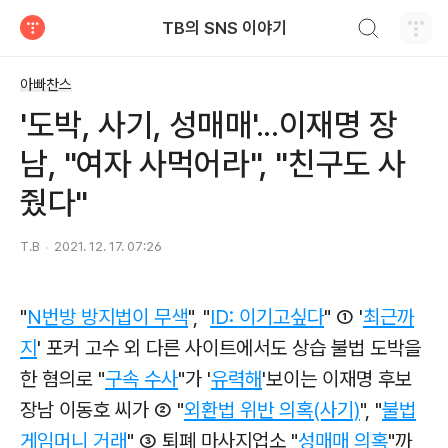
검색하기
TB의 SNS 이야기
티스토리
아빠찬스
'도박, 사기, 성매매'...이재명 장
남, "여자 사먹어라", "친구도 사
줬다"
T.B
2021. 12. 17. 07:26
"
N번방 방지법이 무색
", "
ID: 이기고싶다
" ① '
최근까
지
' 포커 고수 외 다른 사이트에서도 상습 불법 도박을
한 혐의로 "
구속 수사
"가 '
유력해
'보이는 이재명 후보
장남 이동호 씨가 ② "
외환법 위반 의혹(사기)
", "
불법
게임머니 거래
" ③ 퇴폐 마사지업소 "
성매매 의혹
"까