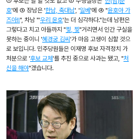
① 후보는 말 할 것도 없고 ② 수행실장은 '
한(남)준
호
'에 ③ 장남은 '
한남, 축대남
', '
일베
'에 ④ "
윤호야 가
즈아!!
", 차남 "'
우리 윤호
'는 더 심각하다."는데 남편은
그렇다고 치고 아들까지 "
찢, 찢
"거리면서 인간 구실을
못하는 중이니 '
혜경궁 김씨
'가 마음 고생이 심할 것으
로 보입니다. 민주당원들은 이재명 후보 자격정치 가
처분으로 '
후보 교체
'를 추진 중으로 사과는 됐고, "
처
신을 해야
"겠습니다.