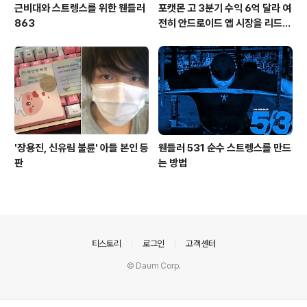
근비대와 스트렝스를 위한 웬들러
포캣몬 고 3분기 수익 6억 달라 여
863
전히 안드로이드 앱 시장을 리드
중이다.
'장용진, 신유림 불륜' 아들 본인 등
웬들러 531 순수 스트렝스를 만드
판
는 방법
의안내
티스토리
로그인
고객센터
© Daum Corp.