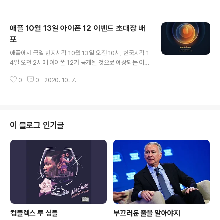
모델 외에 "홈팟2"는 없을 것이라 주장하여 이 추측들을 반
박했다. 올해 초, 애플은 직원들에게 이전 한도인 2개에서
애플 10월 13일 아이폰 12 이벤트 초대장 배
최대 10개의 홈팟을 50% 할인된 가격에 구매할 수 있도
록 하였다. 이를두고 일각에서는 더 늘어난 구매 한도가 새
포
글 내용
모델 출시에 앞서 현재 홈팟의 재고 정리 정황일 수 있다고
애플에서 금일 현지시각 10월 13일 오전 10시, 한국시각 1
말하였다. 애플은 더 작고, 더 범용적인 버전과 함께 현재
4일 오전 2시에 아이폰 12가 공개될 것으로 예상되는 이
홈팟을 계속해서 판매할 수 있지만, 마진율이 낮고 판매량
벤트를 공식 발표했다. WWDC와 9월 "Time Flies" 이
이 저조한 것으로 알려진 프리미엄 모델의 향후 부품망 주
0
0
2020. 10. 7.
벤트 처럼 아이폰 12 발표는 비대면 가상 이벤트가 될 것이
문을 줄일 ..
고, 애플 파크로 부터 직접 스트리밍 된다. 애플은 "Hi, Sp
eed" 태그라인과 함께 이벤트를 티징했다. 이번 이벤트는
2개월 안에 두번이 개최되는 애플 이벤트가 될 것이다. 9
월 15일, 애플은 아이패드 에어4, 아이패드 8세대, 애플 피
이 블로그 인기글
트니스+와 애플 원 번들 서비스와 함께 최신 애플워치 SE
와 애플워치 시리즈 6를 발표하는 가상 이벤트를 개최했
다. all i see is 🎃 https://t.co/rgMZdlHaij— Zac Ha
ll (@apollozac)..
컴플렉스 투 심플
부끄러운 줄을 알아야지