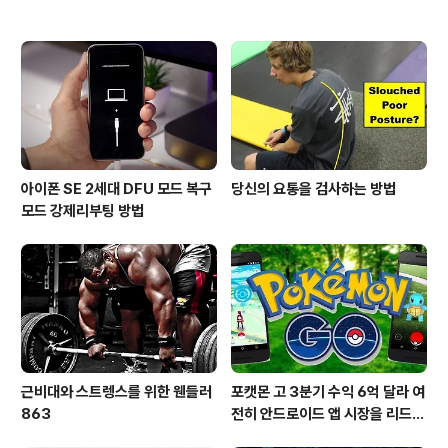
아이폰 SE 2세대 DFU 모드 복구
당신의 요통을 검사하는 방법
모드 강제리부팅 방법
근비대와 스트렝스를 위한 웬들러
포캣몬 고 3분기 수익 6억 달라 여
863
전히 안드로이드 앱 시장을 리드
중이다.