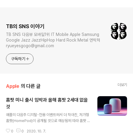
로그 정보
TB의 SNS 이야기
TB SNS 다음뷰 모바일1위 IT Mobile Apple Samsung
Google Jazz JazzHipHop Hard Rock Metal 연락처
ryueyesgogo@gmail.com
구독하기
더보기
Apple
의 다른 글
홈팟 미니 출시 임박과 올해 홈팟 2세대 없을
것
글 내용
애플의 다음주 디지탈-전용 이벤트에서 더 작아진, 저가형
홈팟(HomePod)이 공개될 것으로 예상됨에 따라 홈팟 2
세대 출시에 관한 추측들이 제기되고 있다. 그러나, 금일 오
0
0
2020. 10. 7.
전 인증된 유출러 L0vetodream은 올해 루머의 "미니"