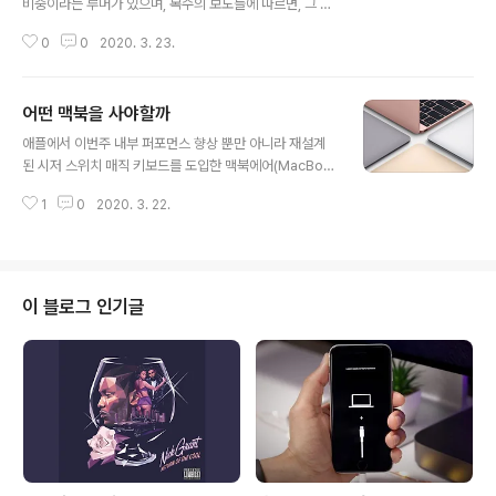
비중이라는 루머가 있으며, 복수의 보도들에 따르면, 그 단
말기가 더 나은 이미지 퀄리티를 위해 저조도 환경에서 보
0
0
2020. 3. 23.
다 많은 빛을 캡처하는 대형 센서를 포함하는 향상된 다중
카메라를 탑재할 것이라 말하였다. 금일 애널리스트 밍치
궈의 최신 투자 보고서에 따르면 6.7인치 아이폰이 OIS가
어떤 맥북을 사야할까
센서에 부착되는 센서-시프트(Sensor-Shift) 이미지 안
글 내용
정화 기술을 포함할 것이라 말하였다. MacRumors가 입
애플에서 이번주 내부 퍼포먼스 향상 뿐만 아니라 재설계
수한 TF 인터네셔널 증권사의 리서치 노트에서, 궈는 이
된 시저 스위치 매직 키보드를 도입한 맥북에어(MacBoo
기술이 2021년 2-3종의 새로운 아이폰 모델들로 확대될
k Air)의 새로운 버전을 선보였다. 맥북에어와 16인치 맥
것으로 전망했다. 세부사항들은 거의 없지만, 6.7인치 모
1
0
2020. 3. 22.
북프로가 새로운 키보드 디자인을 탑재했기 때문에, 13인
델을 시작으로 하여 향후 아이폰들의 초광각 렌즈들에 이
치 맥북프로라는 한가지 분명한 다른 선택지가 있다. 버터
미지 안정화 기술이 도..
플라이 키보드 백스토리 애플은 12인치 맥북을 출시한 20
15년에 버터플라이 키보드의 첫번째 버전을 선보였다. 20
16년에, 버터플라이 키보드의 신뢰도에 초기 불만들에도
이 블로그 인기글
불구하고, 애플은 다른 맥북프로 라인업에도 이를 도입했
다. 애플은 기술적으로 3번째 시도인 2018년형 버터플라
이 키보드 설계를 각 키 아래의 새로운 "얇은, 실리콘막" 덕
분에 조용할 것이라 말하였다. 그러나 그 막은 문제를 해결
하지 못하였고 사용자들은 신뢰도..