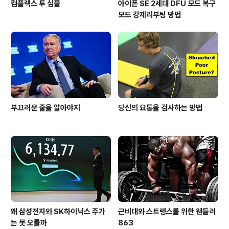
컴플렉스 투 심플
아이폰 SE 2세대 DFU 모드 복구
모드 강제리부팅 방법
부끄러운 줄을 알아야지
당신의 요통을 검사하는 방법
왜 삼성전자와 SK하이닉스 주가
근비대와 스트렝스를 위한 웬들러
는 못 오를까
863