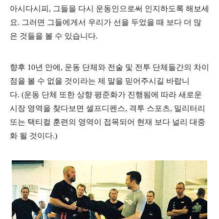
아시다시피, 그들을 다시 운동인으로써 인지하도록 해보세
요. 그러면 그들에게서 우리가 선을 두었을 때 보다 더 많
은
것들을 볼 수 있습니다.
향후 10년 안에, 운동 단체와 전술 및 전투 단체들간의 차이
점을 볼 수 없을 것이라는 제 말을 믿어주시길 바랍니
다.
(운동 단체 또한 상향 평준화가 진행됨에 따라
새로운
시장 영역을 찾다보면
셀프디펜스, 격투 스포츠,
밀리터리
또는 택티컬 훈련
의 영역이 접목되어
현재 보다 널리 대중
화 될 것이다.
)