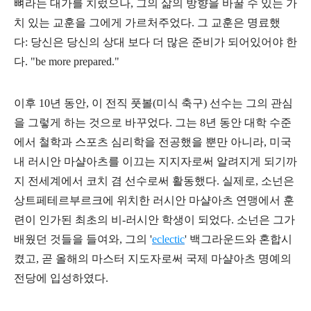
뼈라는 대가를 치렀으나, 그의 삶의 방향을 바꿀 수 있는 가
치 있는 교훈을 그에게 가르처주었다. 그 교훈은 명료했
다: 당신은 당신의 상대 보다 더 많은 준비가 되어있어야 한
다. "be more prepared."
이후 10년 동안, 이 전직 풋볼(미식 축구) 선수는 그의 관심
을 그렇게 하는 것으로 바꾸었다. 그는 8년 동안 대학 수준
에서 철학과 스포츠 심리학을 전공했을 뿐만 아니라, 미국
내 러시안 마샬아츠를 이끄는 지지자로써 알려지게 되기까
지 전세계에서 코치 겸 선수로써 활동했다. 실제로, 소넌은
상트페테르부르크에 위치한 러시안 마샬아츠 연맹에서 훈
련이 인가된 최초의 비-러시안 학생이 되었다. 소넌은 그가
배웠던 것들을 들여와, 그의 '
eclectic
' 백그라운드와 혼합시
켰고, 곧 올해의 마스터 지도자로써 국제 마샬아츠 명예의
전당에 입성하였다.