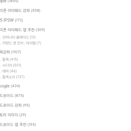
pple
(1845)
이폰 아이패드 강좌
(558)
OS IPSW
(172)
이폰 아이패드 앱 추천
(309)
인피니티 블레이드
(12)
커맨드 앤 컨커 : 라이벌
(7)
옥강좌
(1107)
탈옥
(415)
시디아
(501)
테마
(46)
탈옥소식
(137)
oogle
(434)
드로이드
(875)
드로이드 강좌
(95)
토리 이미지
(29)
드로이드 앱 추천
(155)