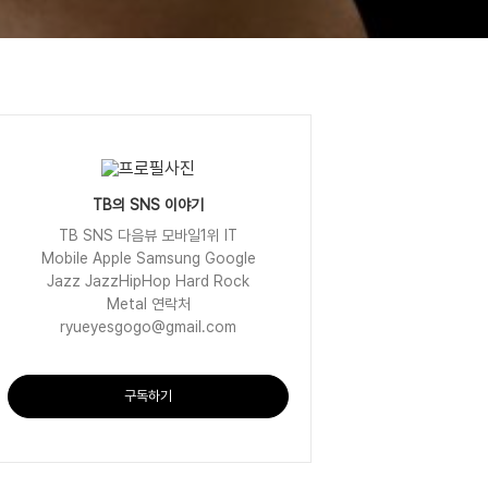
TB의 SNS 이야기
TB SNS 다음뷰 모바일1위 IT
Mobile Apple Samsung Google
Jazz JazzHipHop Hard Rock
Metal 연락처
ryueyesgogo@gmail.com
구독하기