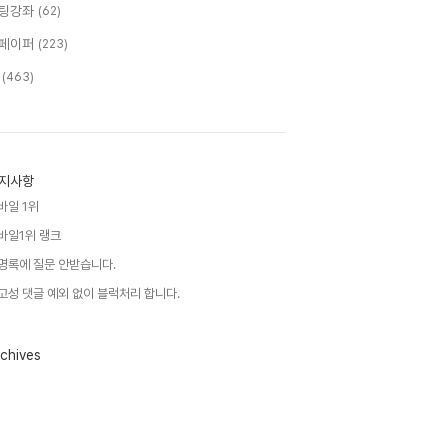
팅강좌
(62)
페이퍼
(223)
T
(463)
지사항
바일 1위
바일1위 랭크
명록에 질문 안받습니다.
고성 댓글 예외 없이 블럭처리 합니다.
chives