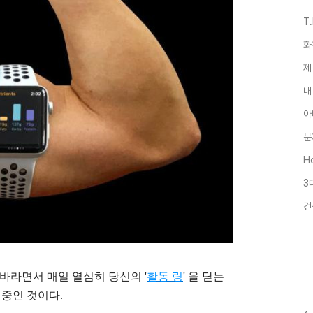
T
화
제
내
아
문
Ho
3
건
 바라면서 매일 열심히 당신의 '
활동 링
' 을 닫는
 중인 것이다.