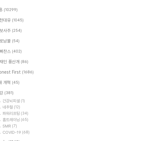
.B
(10299)
천대유
(1045)
보사주
(254)
로남불
(54)
빠찬스
(402)
재인 풍산개
(86)
nest First
(1686)
대 개혁
(45)
강
(381)
건강뇌피셜
(1)
네추럴
(12)
파워리프팅
(34)
홈트레이닝
(65)
SMR
(7)
COVID-19
(68)