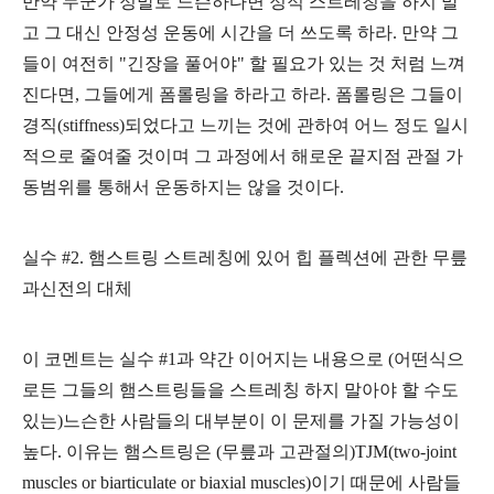
만약 누군가 정말로 느슨하다면 정적 스트레칭을 하지 말
고 그 대신 안정성 운동에 시간을 더 쓰도록 하라. 만약 그
들이 여전히 "긴장을 풀어야" 할 필요가 있는 것 처럼 느껴
진다면, 그들에게 폼롤링을 하라고 하라. 폼롤링은 그들이
경직(stiffness)되었다고 느끼는 것에 관하여 어느 정도 일시
적으로 줄여줄 것이며
그 과정에서 해로운 끝지점 관절 가
동범위를 통해서 운동하지는 않을 것이다.
실수 #2. 햄스트링 스트레칭에 있어 힙 플렉션에 관한 무릎
과신전의 대체
이 코멘트는 실수 #1과 약간 이어지는 내용으로 (어떤식으
로든 그들의 햄스트링들을 스트레칭 하지 말아야 할 수도
있는)느슨한 사람들의 대부분이 이 문제를 가질 가능성이
높다. 이유는 햄스트링은 (무릎과 고관절의)TJM(
two-joint
muscles or
biarticulate or biaxial muscles)
이기 때문에 사람들