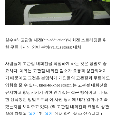
실수 #5: 고관절 내전(hip adduction)/내회전 스트레칭을 위
한 무릎에서의 외반 부하(valgus stress) 대체
사람들이 고관절 내회전을 적절하게 하는 것은 정말로 중
요하다. 이유는 고관절 내회전 감소가 요통과 상관되어지
기 때문이고 그것은 분명하게 개인들의 고관절과 무릎에도
영향을 줄 수 있다.
knee-to-knee stretch 는 고관절 내회전을
유지하고 향상시키기 위한 인기있는 접근 방식이고, 나 또
한 선택했던 방법으로써 이 사진 당시에 내가 얼마나 미숙
했는지를 보여주고 있다.
(※
고관절 내회전과 요통의 상관
성에 관하여 '
여기
' 및 '
여기
' 에서 확인 할 수 있습니다.)