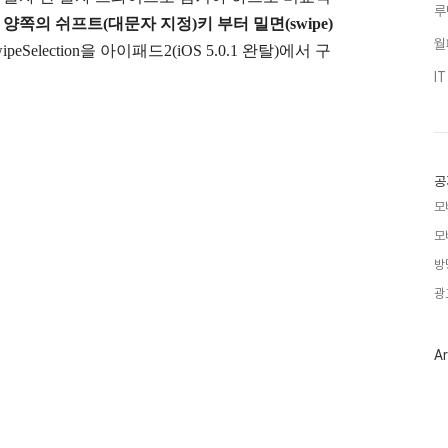
루
 양쪽의 쉬프트(대문자 지정)키 부터 밀면(swipe)
월
eSelection을 아이패드2(iOS 5.0.1 완탈)에서 구
I
공
모
모
방
광
Ar