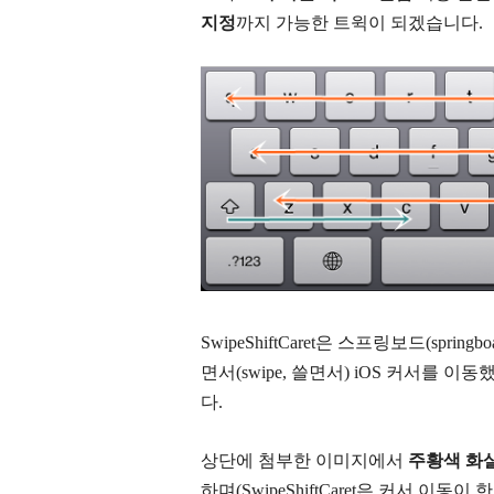
지정
까지 가능한 트윅이 되겠습니다.
SwipeShiftCaret은 스프링보드(spr
면서(swipe, 쓸면서) iOS 커서를 이동
다.
상단에 첨부한 이미지에서
주황색 화살
하며(SwipeShiftCaret은 커서 이