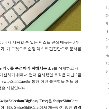
T
화
제
내
아
S에서 사용할 수 있는 텍스트 편집 메뉴는 3가
문
넣기'
가 그것으로 순정 텍스트 편집만으로 문서를
Ho
3
de 의 c 를 수정하기 위해서는
d, e를 삭제하고 새
건
 개선하기 위해서 먼저 출시됐던 트윅은 지난 2월
SwipeShiftCaret을 통해 이런 불편함을 어느 정
것은 사실입니다.
SwipeSelection(BigBoss, Free)
은 SwipeShiftCaret
니라, SwipeShfitCaret에서 제공하지 않던
영역