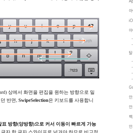
A
아
i
아
탈
G
ingboard) 상에서 화면을 편집을 원하는 방향으로 밀
안
했던 반면,
SwipeSelection
은 키보드를 사용합니
안
팩
표 방향(양방향)으로 커서 이동이 빠르게 가능
안
동이 한 글자 한 글자 스와이프로 넘겨야 하므로 비교적