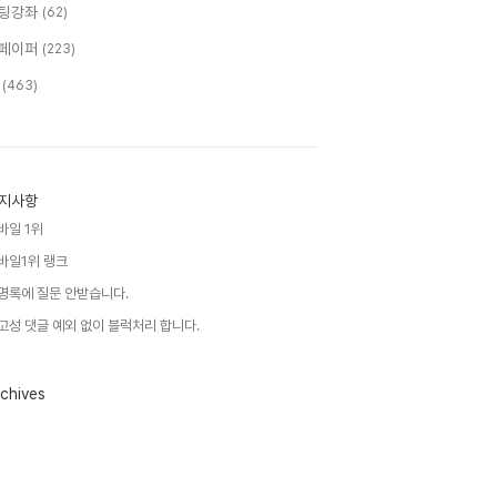
팅강좌
(62)
페이퍼
(223)
T
(463)
지사항
바일 1위
바일1위 랭크
명록에 질문 안받습니다.
고성 댓글 예외 없이 블럭처리 합니다.
chives