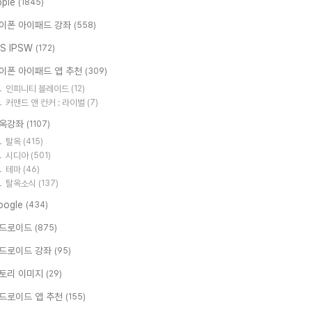
pple
(1845)
이폰 아이패드 강좌
(558)
OS IPSW
(172)
이폰 아이패드 앱 추천
(309)
인피니티 블레이드
(12)
커맨드 앤 컨커 : 라이벌
(7)
옥강좌
(1107)
탈옥
(415)
시디아
(501)
테마
(46)
탈옥소식
(137)
oogle
(434)
드로이드
(875)
드로이드 강좌
(95)
토리 이미지
(29)
드로이드 앱 추천
(155)