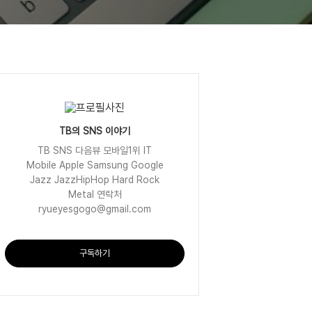
TB의 SNS 이야기
TB SNS 다음뷰 모바일1위 IT
Mobile Apple Samsung Google
Jazz JazzHipHop Hard Rock
Metal 연락처
ryueyesgogo@gmail.com
구독하기