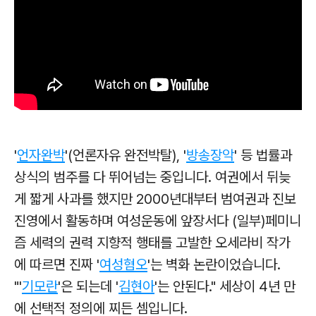
'
언자완박
'(언론자유 완전박탈), '
방송장악
' 등 법률과
상식의 범주를 다 뛰어넘는 중입니다. 여권에서 뒤늦
게 짧게 사과를 했지만 2000년대부터 범여권과 진보
진영에서 활동하며 여성운동에 앞장서다 (일부)페미니
즘 세력의 권력 지향적 행태를 고발한 오세라비 작가
에 따르면 진짜 '
여성혐오
'는 벽화 논란이었습니다.
"'
기모란
'은 되는데 '
김현아
'는 안된다." 세상이 4년 만
에 선택적 정의에 찌든 셈입니다.