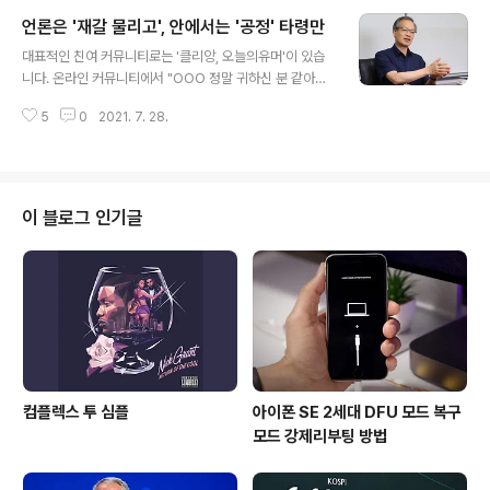
니다. 해당 유튜브 채널은 여권 유력주자를 대놓고 밀어주
언론은 '재갈 물리고', 안에서는 '공정' 타령만
는 채널입니다. 벽화 논란도 민주당 중도층표 떨어져 나갈
글 내용
것이고 여초 커뮤니티에서도 몰매를 맞는 중입니다. 사람
대표적인 친여 커뮤니티로는 '클리앙, 오늘의유머'이 있습
들이 다른 부분에도 눈을 돌려야 지지율이 조정을 받게 되
니다. 온라인 커뮤니티에서 "OOO 정말 귀하신 분 같아
는데 보통의 유권자들이 부당하다고 느낄만한 방법만 골라
요." 칭찬이 자자합니다. 재보궐선거와 전당대회에서 "네거
서 때리는 중인데요. 마치 지난 2002년 실패한 이인제의
5
0
2021. 7. 28.
티브 없이 이겼다?" 착각인 것이 당사자가 안했다 손 치더
노무현 장인 공격을 확성기로 계속 틀던 것과 다를바가 없
라도 그게 없었을 리가 있나요. 드루킹 터트렸더니 지방선
다는 94세 치매 노모 집에 사칭해서 ..
거 참패하고 조국 터트렸더니 반정부집회를 종교집회로 변
신시키는 마법을 부렸다가 180석으로 등가교환했다는 '식
물야당 아니냐'는 불만이 보수당 커뮤니티와 우성향 유튜
이 블로그 인기글
브를 중심으로 제기되는 중입니다. '책 선물 받고' 감동을
받았나? ① 100% 국민여론조사 대상에서 여권 지지층을
가려내는 '역선택 방지 방안'에 대해선 "고려하지 않겠다."
(국민의힘 당헌·당규에는 대선후보를 선출하는 본경선에서
당원과 국민여론조사 비율은 50 대 5..
컴플렉스 투 심플
아이폰 SE 2세대 DFU 모드 복구
모드 강제리부팅 방법