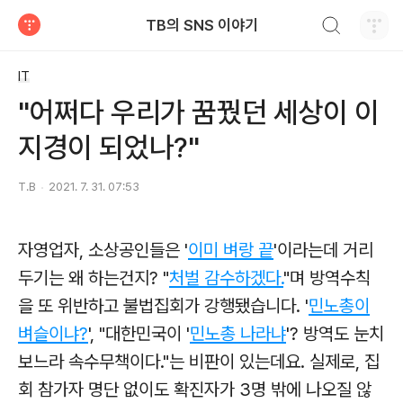
검색하기
TB의 SNS 이야기
티스토리
IT
"어쩌다 우리가 꿈꿨던 세상이 이
지경이 되었나?"
T.B
2021. 7. 31. 07:53
자영업자, 소상공인들은 '
이미 벼랑 끝
'이라는데 거리
두기는 왜 하는건지? "
처벌 감수하겠다.
"며 방역수칙
을 또 위반하고 불법집회가 강행됐습니다. '
민노총이
벼슬이냐?
', "대한민국이 '
민노총 나라냐
'? 방역도 눈치
보느라 속수무책이다."는 비판이 있는데요. 실제로, 집
회 참가자 명단 없이도 확진자가 3명 밖에 나오질 않