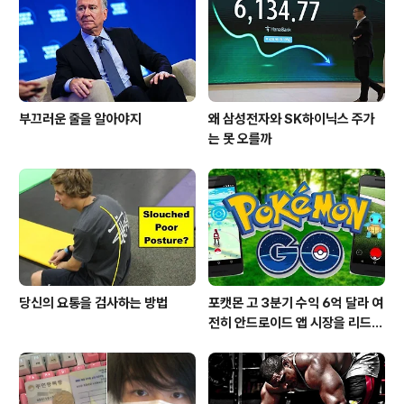
부끄러운 줄을 알아야지
왜 삼성전자와 SK하이닉스 주가
는 못 오를까
당신의 요통을 검사하는 방법
포캣몬 고 3분기 수익 6억 달라 여
전히 안드로이드 앱 시장을 리드
중이다.