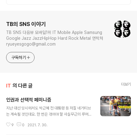
로그 정보
TB의 SNS 이야기
TB SNS 다음뷰 모바일1위 IT Mobile Apple Samsung
Google Jazz JazzHipHop Hard Rock Metal 연락처
ryueyesgogo@gmail.com
구독하기
더보기
IT
의 다른 글
인권과 선택적 페미니즘
글 내용
지난 대선 당시에서도 박근혜 전 대통령 등 저질 네거티브
는 계속될 것인데요. 한 번은 겪어야 할 사실무근의 루머는
지지율 높을 때 정공법으로 대응하면 넘어설 수 있고 여성
9
0
2021. 7. 30.
인권, 여성비하와 인식 수준 미달을 보여 프레임 전환으로
사망선고까지 가능한 사태에 "배후가 있다."는 의혹이 있습