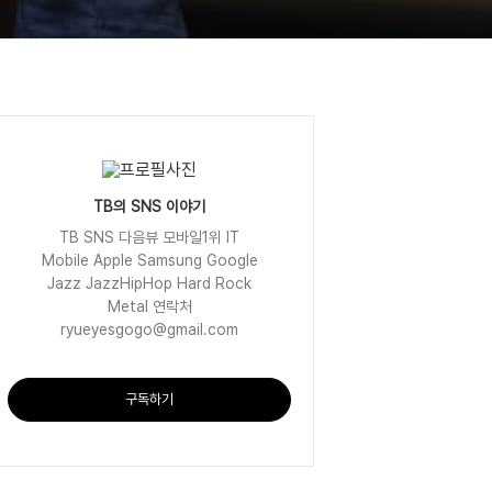
TB의 SNS 이야기
TB SNS 다음뷰 모바일1위 IT
Mobile Apple Samsung Google
Jazz JazzHipHop Hard Rock
Metal 연락처
ryueyesgogo@gmail.com
구독하기