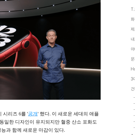
T
화
제
내
아
문
Ho
3
건
시리즈 6를 '
공개
' 했다. 이 새로운 세대의 애플
과 동일한 디자인이 유지되지만 혈중 산소 포화도
성능과 함께 새로운 마감이 있다.