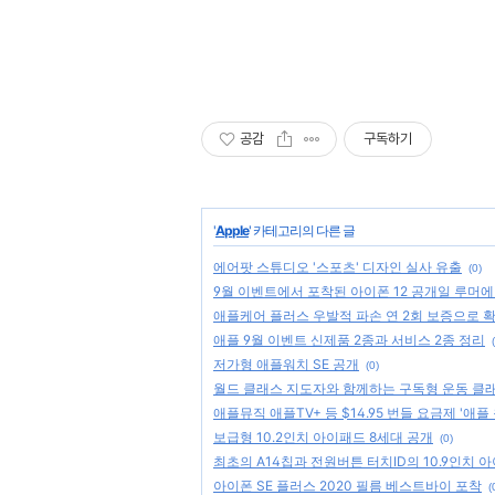
공감
구독하기
'
Apple
' 카테고리의 다른 글
에어팟 스튜디오 '스포츠' 디자인 실사 유출
(0)
9월 이벤트에서 포착된 아이폰 12 공개일 루머
애플케어 플러스 우발적 파손 연 2회 보증으로 
애플 9월 이벤트 신제품 2종과 서비스 2종 정리
저가형 애플워치 SE 공개
(0)
월드 클래스 지도자와 함께하는 구독형 운동 클래스 
애플뮤직 애플TV+ 등 $14.95 번들 요금제 '애플 
보급형 10.2인치 아이패드 8세대 공개
(0)
최초의 A14칩과 전원버튼 터치ID의 10.9인치 
아이폰 SE 플러스 2020 필름 베스트바이 포착
(