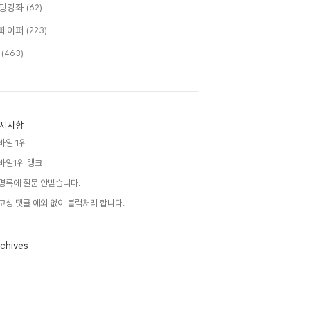
팅강좌
(62)
페이퍼
(223)
T
(463)
지사항
바일 1위
바일1위 랭크
명록에 질문 안받습니다.
고성 댓글 예외 없이 블럭처리 합니다.
chives