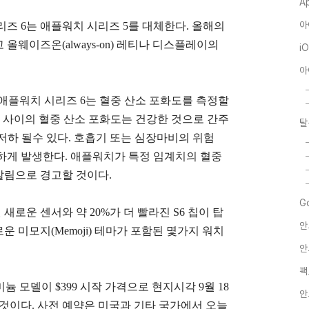
A
아
즈 6는 애플워치 시리즈 5를 대체한다. 올해의
올웨이즈온(always-on) 레티나 디스플레이의
i
아
 애플워치 시리즈 6는 혈중 산소 포화도를 측정할
0% 사이의 혈중 산소 포화도는 건강한 것으로 간주
탈
 저하 될수 있다. 호흡기 또는 심장마비의 위험
하게 발생한다.
애플워치가 특정 임계치의 혈중
알림으로 경고할 것이다.
G
새로운 센서와 약 20%가 더 빨라진 S6 칩이 탑
안
운 미모지(Memoji) 테마가 포함된 몇가지 워치
안
팩
미늄 모델이 $399 시작 가격으로 현지시각 9월 18
안
 것이다. 사전 예약은 미국과 기타 국가에서 오늘