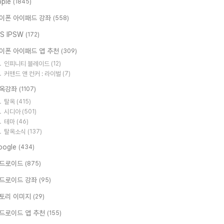
pple
(1845)
이폰 아이패드 강좌
(558)
OS IPSW
(172)
이폰 아이패드 앱 추천
(309)
인피니티 블레이드
(12)
커맨드 앤 컨커 : 라이벌
(7)
옥강좌
(1107)
탈옥
(415)
시디아
(501)
테마
(46)
탈옥소식
(137)
oogle
(434)
드로이드
(875)
드로이드 강좌
(95)
토리 이미지
(29)
드로이드 앱 추천
(155)