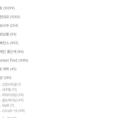
.B
(10299)
천대유
(1045)
보사주
(254)
로남불
(54)
빠찬스
(402)
재인 풍산개
(86)
nest First
(1686)
대 개혁
(45)
강
(381)
건강뇌피셜
(1)
네추럴
(12)
파워리프팅
(34)
홈트레이닝
(65)
SMR
(7)
COVID-19
(68)