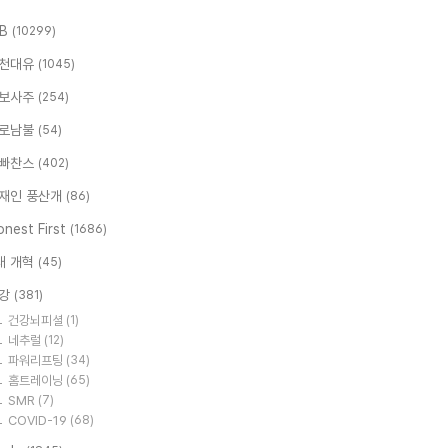
.B
(10299)
천대유
(1045)
보사주
(254)
로남불
(54)
빠찬스
(402)
재인 풍산개
(86)
nest First
(1686)
대 개혁
(45)
강
(381)
건강뇌피셜
(1)
네추럴
(12)
파워리프팅
(34)
홈트레이닝
(65)
SMR
(7)
COVID-19
(68)