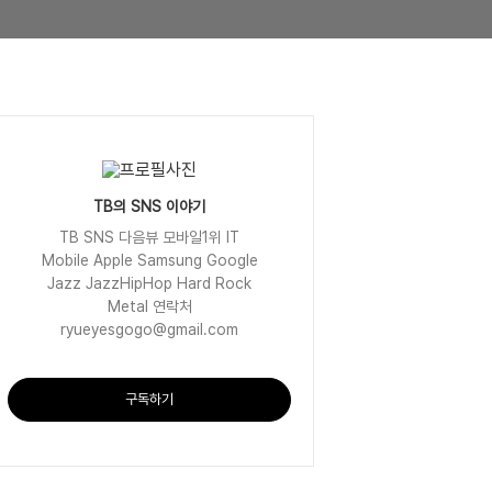
TB의 SNS 이야기
TB SNS 다음뷰 모바일1위 IT
Mobile Apple Samsung Google
Jazz JazzHipHop Hard Rock
Metal 연락처
ryueyesgogo@gmail.com
구독하기