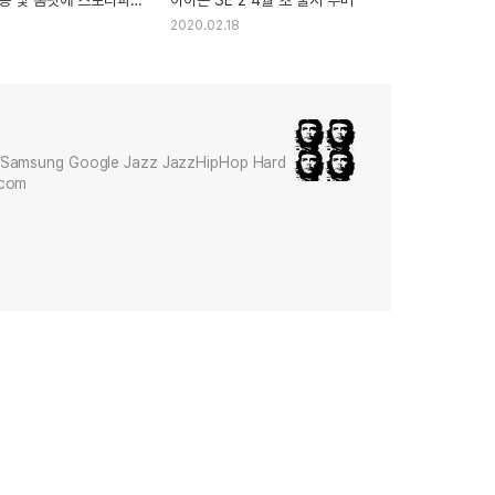
정 고려중
2020.02.18
Samsung Google Jazz JazzHipHop Hard
.com