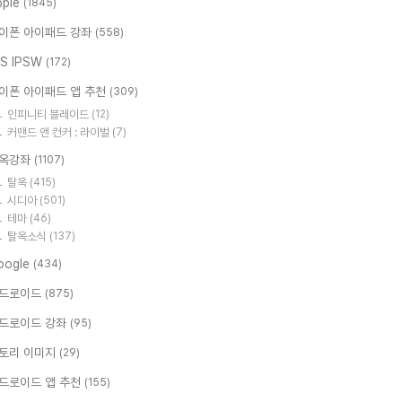
pple
(1845)
이폰 아이패드 강좌
(558)
OS IPSW
(172)
이폰 아이패드 앱 추천
(309)
인피니티 블레이드
(12)
커맨드 앤 컨커 : 라이벌
(7)
옥강좌
(1107)
탈옥
(415)
시디아
(501)
테마
(46)
탈옥소식
(137)
oogle
(434)
드로이드
(875)
드로이드 강좌
(95)
토리 이미지
(29)
드로이드 앱 추천
(155)