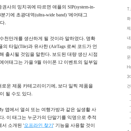
권사의 밍치궈에 따르면 애플의 SIP(system-in-
T
분기에 초광대역(ultra-wide band) '에어태그
화
다.
제
내
 수천만개를 생산하게 될 것이라 말하였다. 명확
일(Tile)과 유사한 (AirTags 로써 코드가 언
아
올해 출시될 것임을 말한다.
보도된 대량 생산 시점
문
에어태그는 가을 9월 아이폰 12 이벤트의 일부일
Ho
3
로운 제품 카테고리이기에, 보다 일찍 제품을
건
이 될 수도 있다.
 My 앱에서 열쇠 또는 여행가방과 같은 실생활 사
이다. 이 태그는 누군가의 단말기를 익명으로 추적
에서 소개된 '
오프라인 찾기
' 기능을 사용할 것이