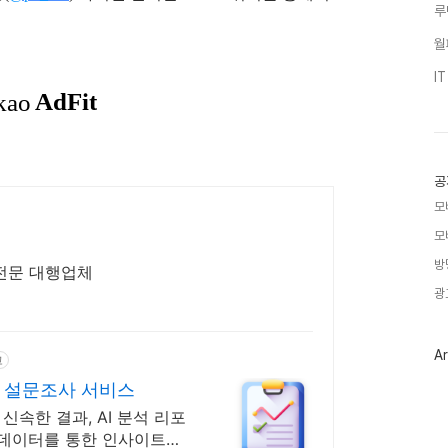
루
월
I
공
모
모
방
쇄전문 대행업체
광
Ar
고
 설문조사 서비스
 신속한 결과, AI 분석 리포
터 데이터를 통한 인사이트까