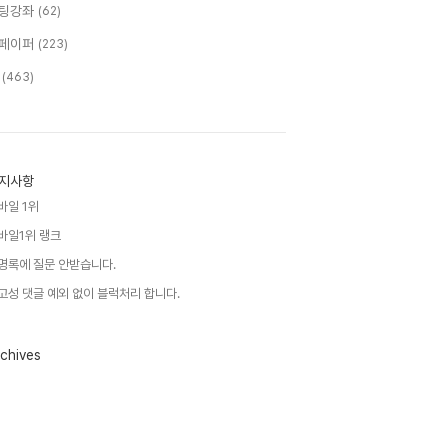
팅강좌
(62)
페이퍼
(223)
T
(463)
지사항
바일 1위
바일1위 랭크
명록에 질문 안받습니다.
고성 댓글 예외 없이 블럭처리 합니다.
chives