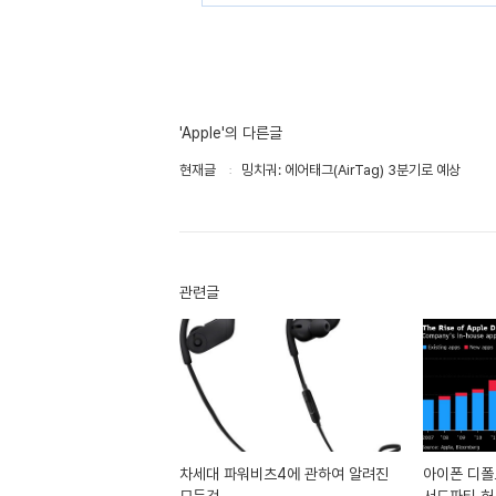
'Apple'의 다른글
현재글
밍치궈: 에어태그(AirTag) 3분기로 예상
관련글
차세대 파워비츠4에 관하여 알려진
아이폰 디폴
모든것
서드파티 허