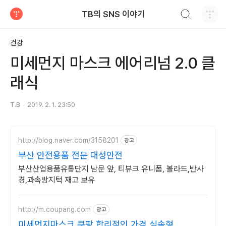
검색하기
TB의 SNS 이야기
티스토리
건강
미세먼지 마스크 에어리넘 2.0 클
래식
T.B
2019. 2. 1. 23:50
http://blog.naver.com/3158201
광고
부산 안전용품 전문 대성안전
부산산업용품유통단지 남문 앞, 티뷰크 유니폼, 볼라드,반사
경,과속방지턱 재고 보유
http://m.coupang.com
광고
미세먼지마스크 쿠팡 합리적인 가격 실속형