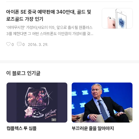
6에 미치지 못할 것이라는 예상을 깨고 아이폰6 수준의 판
아이폰 SE 중국 예약판매 340만대, 골드 및
매량에 힘입어 2015년 4분기 순이익 22조 1천억원을 기
록했다. 이번 분기에는 '아마도' 영업이익과 판매량 모두 감
로즈골드 가장 인기
글 내용
소할 것으로 보인다. 이유는 CES와 MWC를 포함한 1월 ~
'어마무시한' 가성비(샤오미 미5, 앞으로 출시될 원플러스
3월까지가 안드로이드 OEMs의 신제품이 출시되는 기간
3를 제한다면 그 어떤 스마트폰도 이만큼의 가성비를 갖을
이며 이번에 새로 발표한 아이폰 SE나 9.7인치 아이패드
수 없습니다.)로 iOS 뿐만 아니라 안드로이드 유저들까지,
프로가 포함되지 않는다. 또한 원래 애플의 수익이 급증하
0
0
2016. 3. 29.
특히 단통법의 한국에서 올 상반기 히로인이 될 아이폰 SE
는 시기가 9월..
의 중국 예약 판매가 340만대이며 가장 인기있는 색상은
골드 및 로즈골드라고 합니다. (Source: CNBC) 원래 중
국이 행운과 부를 의미한다 하여 골드 색상을 선호하는데
요. 애플이 이를 제대로 공략했던 것이 중국 첫 출시와 함께
이 블로그 인기글
큰 판매량을 올렸던 아이폰 5S였습니다. 이전에 월스트리
트저널에서 보도한 투자기관의 보고서에 따르면 올 한해
동안 판매될 아이폰 SE의 판매량이 약 1,000만대 ~ 1,50
0만대라 하는데 예상 보다 더 많은 판매량을 올릴 가능성
이 높아 보입니..
컴플렉스 투 심플
부끄러운 줄을 알아야지