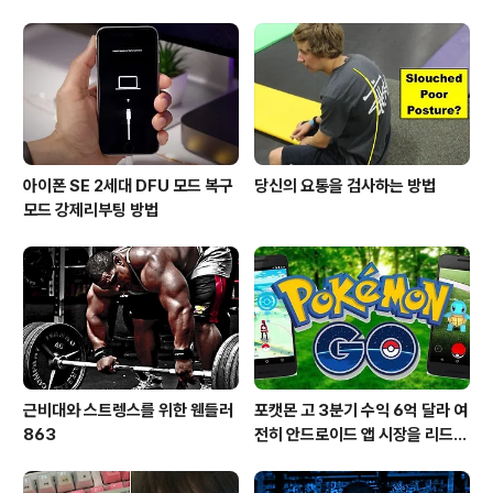
아이폰 SE 2세대 DFU 모드 복구
당신의 요통을 검사하는 방법
모드 강제리부팅 방법
근비대와 스트렝스를 위한 웬들러
포캣몬 고 3분기 수익 6억 달라 여
863
전히 안드로이드 앱 시장을 리드
중이다.