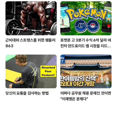
근비대와 스트렝스를 위한 웬들러
포캣몬 고 3분기 수익 6억 달라 여
863
전히 안드로이드 앱 시장을 리드
중이다.
당신의 요통을 검사하는 방법
어쩌다 공무원 채용 문제인 것이면
"이재명은 문제다"