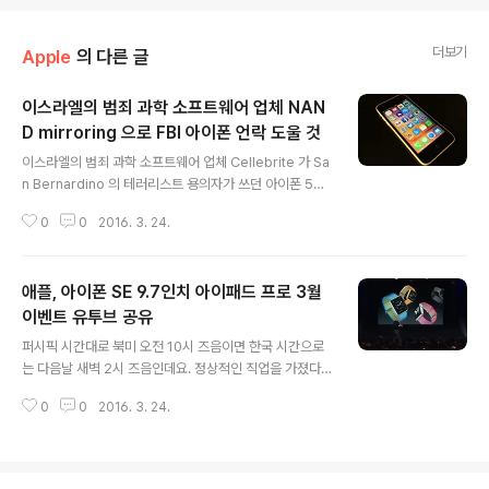
더보기
Apple
의 다른 글
이스라엘의 범죄 과학 소프트웨어 업체 NAN
D mirroring 으로 FBI 아이폰 언락 도울 것
글 내용
이스라엘의 범죄 과학 소프트웨어 업체 Cellebrite 가 Sa
n Bernardino 의 테러리스트 용의자가 쓰던 아이폰 5C
를 언락하는 것을 도울 것이라는 소식이다. FBI는 아이폰 5
0
0
2016. 3. 24.
C를 언락하고자 애플에게 도움을 요청했으나 이를 거부했
으며, 미국 정부에 소송을 걸어 미국 법원 또한 언락을 도우
라 요구했으나 애플 CEO 팀쿡은 '우리의 고객 개인정보를
애플, 아이폰 SE 9.7인치 아이패드 프로 3월
요구하는 것은 부당하다.' 며 이를 거부하는 성명을 냈다. •
[전문번역]팀쿡이 직접 밝힌 샌 버디노 총기난사 사건 법원
이벤트 유투브 공유
글 내용
명령에 관한 입장(참고) 개인정보가 개_똥으로 취급되는
퍼시픽 시간대로 북미 오전 10시 즈음이면 한국 시간으로
조선의 '포탈' 들과 다른 모습이다. 이 업체에서는 'NAND
는 다음날 새벽 2시 즈음인데요. 정상적인 직업을 가졌다
mirroring' 이라는 기술을 쓰는 것으로 알려졌다. NAND
면 아마도 이벤트를 모두 지켜보지는 않았을 것입니다. 물
mirroring은 기기로 부터 낸드 플래시 메..
0
0
2016. 3. 24.
론, 팟캐스트로 애플 이벤트를 구독중이면 아이튠즈나 iOS
기기로 다운로드 혹은 스트리밍 할 수도 있습니다만, 오늘
유투브에 3월 이벤트가 올라왔습니다. 고화질로 빠르게 다
운로드 하여 감상하고 싶다면 윈도우 PC 기준 유료 프로그