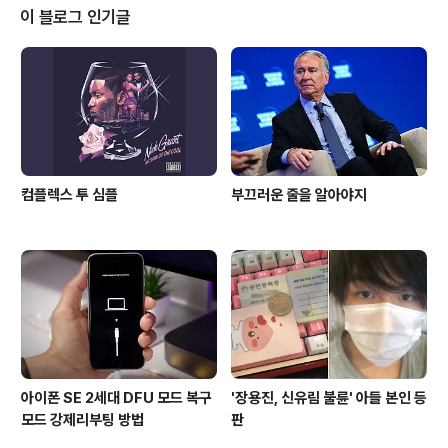
램으로는 IDM(Internet Download Manager)과 무료
이 블로그 인기글
프로그램으로는 4K Video Downloader 를 이용하면
되겠습니다. (둘 다 한글지원) ▲ T.B의 SNS 이야기 블로
그의 모든 글은 저작권법의 보호를 받습니다. 어떠한 상업
적인 이용도 허가하지 않으며, 이용(불펌)허락을 하지 않습
니다.▲..
컴플렉스 투 심플
부끄러운 줄을 알아야지
아이폰 SE 2세대 DFU 모드 복구
'장용진, 신유림 불륜' 아들 본인 등
모드 강제리부팅 방법
판