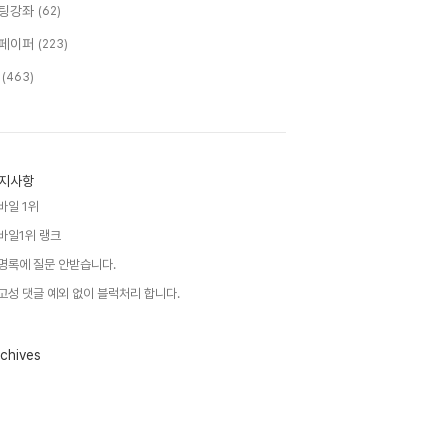
팅강좌
(62)
페이퍼
(223)
T
(463)
지사항
바일 1위
바일1위 랭크
명록에 질문 안받습니다.
고성 댓글 예외 없이 블럭처리 합니다.
chives