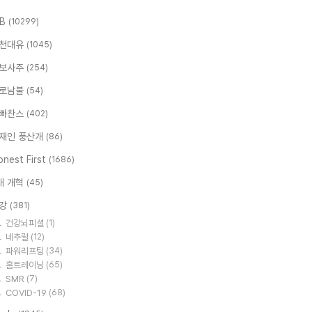
.B
(10299)
천대유
(1045)
보사주
(254)
로남불
(54)
빠찬스
(402)
재인 풍산개
(86)
nest First
(1686)
대 개혁
(45)
강
(381)
건강뇌피셜
(1)
네추럴
(12)
파워리프팅
(34)
홈트레이닝
(65)
SMR
(7)
COVID-19
(68)