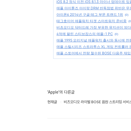
iOS 8.2 정식 이전 iOS 8.1.3 마이너 업데이트
애플 아이튠즈 아이팟 DRM 반독점법 위반은 무
아이폰6 2014년 구글 테그 부문 트랜드 1위
(0)
태그호이어 애플워치 타겟 스마트워치 준비중
(0
비츠오디오 닥터드레 가장 부유한 뮤지션이 되다
4억에 팔린 스티브잡스의 애플-1 PC
(0)
애플 1995 오리지널 애플워치 출시와 동시에 전
애플 스틸시리즈 스트라투스 XL 게임 컨트롤러 
애플 스토어에서 전량 철수된 BOSE 다음주 재
'Apple'의 다른글
현재글
비츠오디오 라이벌 BOSE 음원 스트리밍 서비