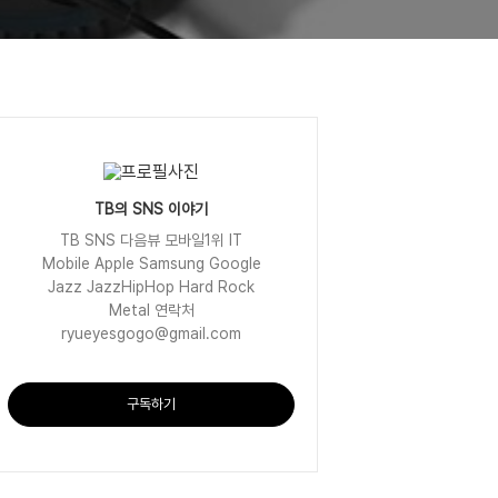
TB의 SNS 이야기
TB SNS 다음뷰 모바일1위 IT
Mobile Apple Samsung Google
Jazz JazzHipHop Hard Rock
Metal 연락처
ryueyesgogo@gmail.com
구독하기