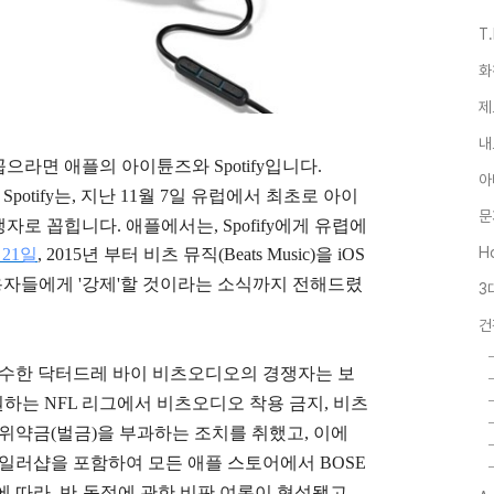
T
화
제
내
으라면 애플의 아이튠즈와 Spotify입니다.
아
던
Spotify는, 지난 11월 7일 유럽에서 최초로 아이
문
로 꼽힙니다. 애플에서는, Spofify에게 유렵에
Ho
 21일
,
2015년 부터 비츠 뮤직(Beats Music)을 iOS
용자들에게 '강제'할 것이라는 소식까지 전해드렸
3
건
인수한 닥터드레 바이 비츠오디오의 경쟁자는 보
후원하는 NFL 리그에서 비츠오디오 착용 금지, 비츠
위약금(벌금)을 부과하는 조치를 취했고, 이에
테일러샵을 포함하여 모든 애플 스토어에서
BOSE
에 따라, 반-독점에 관한 비판 여론이 형성됐고,