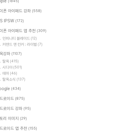
pple
(1845)
이폰 아이패드 강좌
(558)
OS IPSW
(172)
이폰 아이패드 앱 추천
(309)
인피니티 블레이드
(12)
커맨드 앤 컨커 : 라이벌
(7)
옥강좌
(1107)
탈옥
(415)
시디아
(501)
테마
(46)
탈옥소식
(137)
oogle
(434)
드로이드
(875)
드로이드 강좌
(95)
토리 이미지
(29)
드로이드 앱 추천
(155)