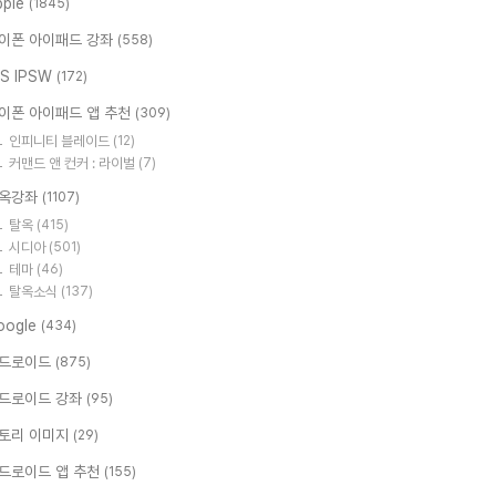
pple
(1845)
이폰 아이패드 강좌
(558)
OS IPSW
(172)
이폰 아이패드 앱 추천
(309)
인피니티 블레이드
(12)
커맨드 앤 컨커 : 라이벌
(7)
옥강좌
(1107)
탈옥
(415)
시디아
(501)
테마
(46)
탈옥소식
(137)
oogle
(434)
드로이드
(875)
드로이드 강좌
(95)
토리 이미지
(29)
드로이드 앱 추천
(155)