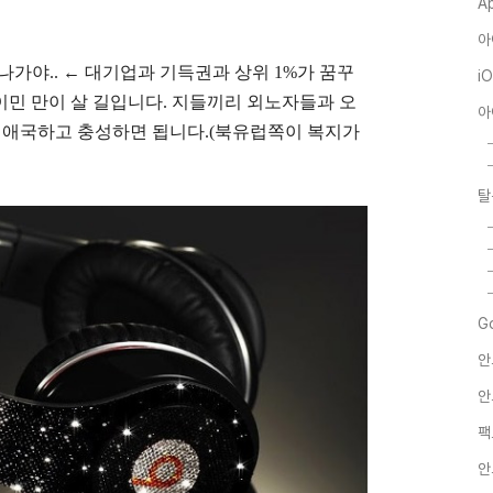
A
아
으로 나가야.. ← 대기업과 기득권과 상위 1%가 꿈꾸
i
 이민 만이 살 길입니다. 지들끼리 외노자들과 오
아
서 애국하고 충성하면 됩니다.(북유럽쪽이 복지가
탈
G
안
안
팩
안