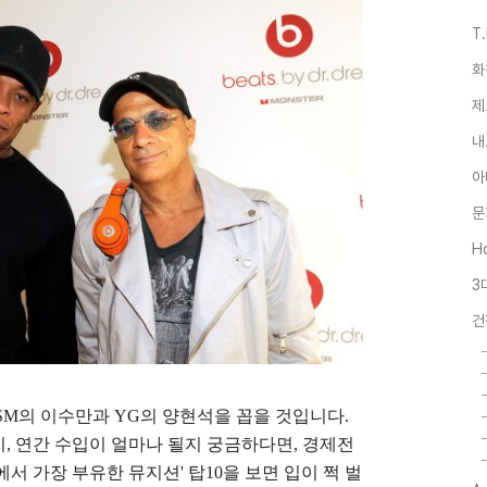
T
화
제
내
아
문
Ho
3
건
SM의 이수만과 YG의 양현석을 꼽을 것입니다.
, 연간 수입이 얼마나 될지 궁금하다면, 경제전
에서 가장 부유한 뮤지션' 탑10을 보면 입이 쩍 벌