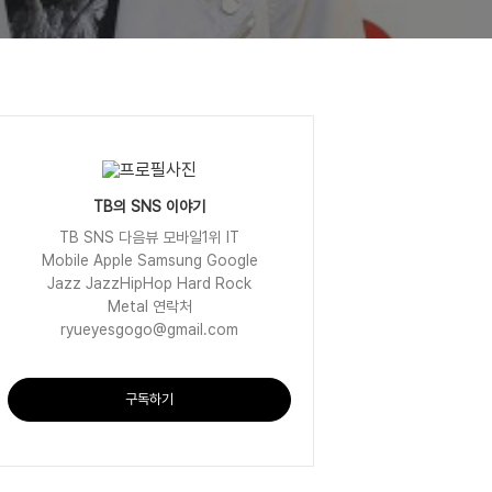
TB의 SNS 이야기
TB SNS 다음뷰 모바일1위 IT
Mobile Apple Samsung Google
Jazz JazzHipHop Hard Rock
Metal 연락처
ryueyesgogo@gmail.com
구독하기