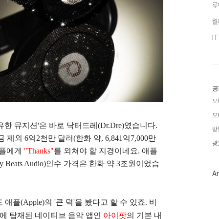
루
월
I
공
모
모
한 뮤지션'은 바로 닥터드레(Dr.Dre)였습니다.
방
외 6억2천만 달러(한화 약, 6,841억7,000만
광
 애플에게
"Thanks"
를 외쳐야 할 지경이네요. 애플
ats Audio)
인수 가격은 한화 약 3조원이었습
Ar
(Apple)의 '큰 덕'을 봤다고 할 수 있죠. 비
기에 탑재된 네이티브 음악 앱인
아이팟
의 기본 내