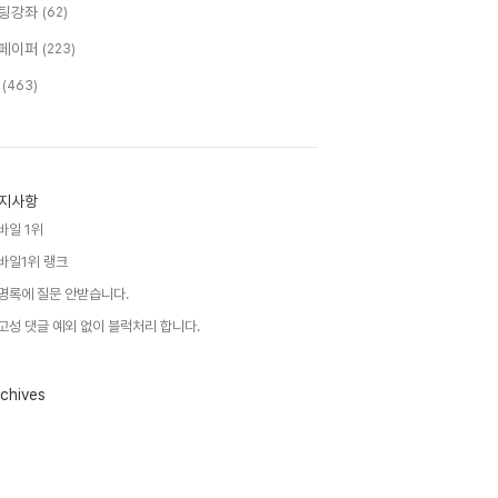
팅강좌
(62)
페이퍼
(223)
T
(463)
지사항
바일 1위
바일1위 랭크
명록에 질문 안받습니다.
고성 댓글 예외 없이 블럭처리 합니다.
chives