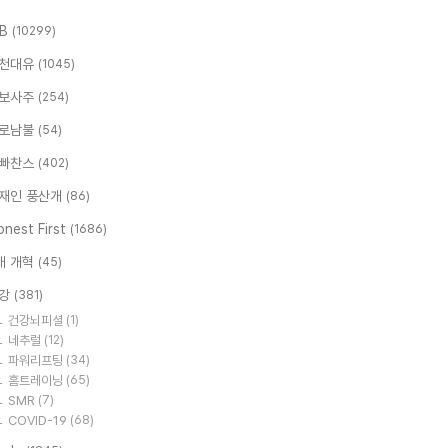
.B
(10299)
천대유
(1045)
보사주
(254)
로남불
(54)
빠찬스
(402)
재인 풍산개
(86)
nest First
(1686)
대 개혁
(45)
강
(381)
건강뇌피셜
(1)
네추럴
(12)
파워리프팅
(34)
홈트레이닝
(65)
SMR
(7)
COVID-19
(68)