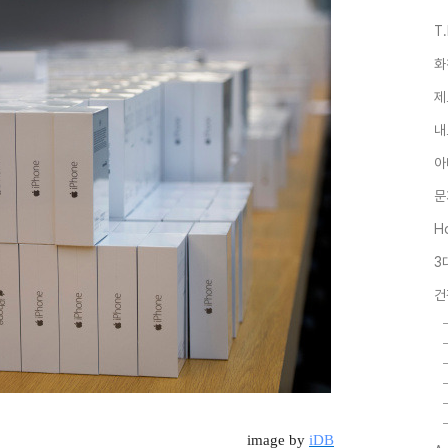
T
화
제
내
아
문
Ho
3
건
image by
iDB