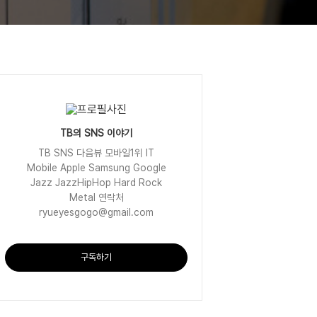
TB의 SNS 이야기
TB SNS 다음뷰 모바일1위 IT
Mobile Apple Samsung Google
Jazz JazzHipHop Hard Rock
Metal 연락처
ryueyesgogo@gmail.com
구독하기