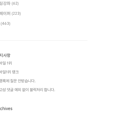
팅강좌
(62)
페이퍼
(223)
T
(463)
지사항
바일 1위
바일1위 랭크
명록에 질문 안받습니다.
고성 댓글 예외 없이 블럭처리 합니다.
chives