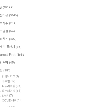
.B
(10299)
천대유
(1045)
보사주
(254)
로남불
(54)
빠찬스
(402)
재인 풍산개
(86)
nest First
(1686)
대 개혁
(45)
강
(381)
건강뇌피셜
(1)
네추럴
(12)
파워리프팅
(34)
홈트레이닝
(65)
SMR
(7)
COVID-19
(68)