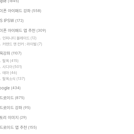
pple
(1845)
이폰 아이패드 강좌
(558)
OS IPSW
(172)
이폰 아이패드 앱 추천
(309)
인피니티 블레이드
(12)
커맨드 앤 컨커 : 라이벌
(7)
옥강좌
(1107)
탈옥
(415)
시디아
(501)
테마
(46)
탈옥소식
(137)
oogle
(434)
드로이드
(875)
드로이드 강좌
(95)
토리 이미지
(29)
드로이드 앱 추천
(155)