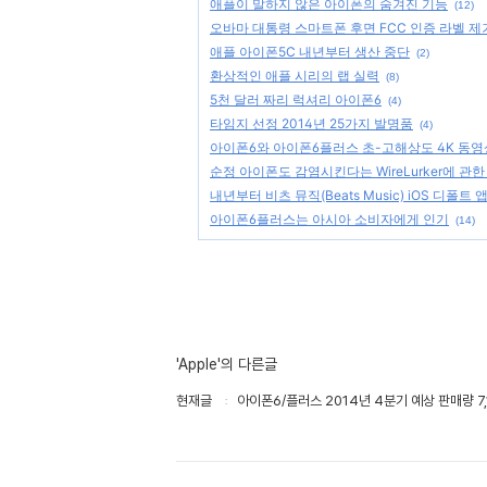
애플이 말하지 않은 아이폰의 숨겨진 기능
(12)
오바마 대통령 스마트폰 후면 FCC 인증 라벨 제
애플 아이폰5C 내년부터 생산 중단
(2)
환상적인 애플 시리의 랩 실력
(8)
5천 달러 짜리 럭셔리 아이폰6
(4)
타임지 선정 2014년 25가지 발명품
(4)
아이폰6와 아이폰6플러스 초-고해상도 4K 동영상
순정 아이폰도 감염시킨다는 WireLurker에 관한
내년부터 비츠 뮤직(Beats Music) iOS 디폴트 
아이폰6플러스는 아시아 소비자에게 인기
(14)
'Apple'의 다른글
현재글
아이폰6/플러스 2014년 4분기 예상 판매량 7