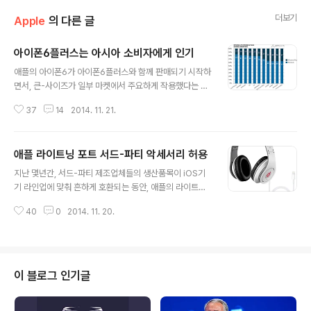
더보기
Apple
의 다른 글
아이폰6플러스는 아시아 소비자에게 인기
글 내용
애플의 아이폰6가 아이폰6플러스와 함께 판매되기 시작하
면서, 큰-사이즈가 일부 마켓에서 주요하게 작용했다는 A
ppLovin 의 최신 레포트입니다. 아이폰6와 아이폰6플러
37
14
2014. 11. 21.
스의 국가별 판매량 조사로, 아시아권을 제외한 모든 국가
에서 아이폰6의 판매량이 더 높습니다. 눈에 띄는 점으로,
한국의 아이폰6+의 점유율은 중국의 35%에도 미치지 못
애플 라이트닝 포트 서드-파티 악세서리 허용
합니다. Source: 'Clear Geographic Split Shows iP
글 내용
hone 6 Plus Especially Popular With Asian Custo
지난 몇년간, 서드-파티 제조업체들의 생산품목이 iOS기
mers' - MacRumors ▲ T.B의 SNS 이야기 블로그의
기 라인업에 맞춰 흔하게 호환되는 동안, 애플의 라이트닝
모든 글은 저작권법의 보호를 받습니다. 어떠한 상업적인
커넥터에 만큼은 접근할 수 없었다. 그러나, 이제 부터 가까
이용도 허가하지 않으며, 이용(불펌)허락을 하지 않습니다.
40
0
2014. 11. 20.
운 시기에 MFi 프로그램이라 알려진 애플의 인증을 받은
▲ 사전협의 없이 본 콘텐츠(..
업체들로 하여금, 라이트닝 포트 서드-파티를 사용하도록
허용할 방침이다. Allowing accessory makers to bu
ild-in a Lightning port provides a number of ben
efits, according to manufacturers briefed during
이 블로그 인기글
Apple’s MFi Summit. One of the biggest benefit
s is to reduce costs for manufacturers and simp