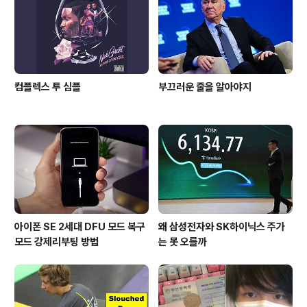
lify the..
컴플렉스 투 심플
부끄러운 줄을 알아야지
아이폰 SE 2세대 DFU 모드 복구
왜 삼성전자와 SK하이닉스 주가
모드 강제리부팅 방법
는 못 오를까