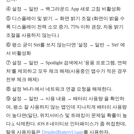
④
설정 → 일반 → 백그라운드 App 새로 고침 비활성화
⑤
디스플레이 및 밝기 → 화면 밝기 조절 (화면이 밝을 수
록 디스플레이 전력 소모 증가, 75% 이하 권장, 자동 밝기
조절을 사용하지 않는다.)
⑥ 평소
굳이 Siri를 쓰지 않는다면 '설정
→ 일반
→ Siri' 에
서
비활성화
⑦
설정 → 일반 → Spotlight 검색에서 '응용 프로그램, 연락
처'를 제외하고 모두 체크 해제(사용중인 앱수가 적은 경우
전부 체크 해제)
⑧
설정 Wi-Fi 에서 네트워크 연결 요청을 해제한다.
⑨ 설정 → 일반
→
사용 내용
→
배터리 사용량
을 확인하
여, 평소 잘 사용하지 않는 앱인데 지나치게 배터리 사용량
이 높다면(일단, 위치서비스 및 트래킹이 문제일 확률이 높
다.), 삭제한다. iOS 8 네이티브 인터페이스가 좀 허접한데,
탈옥 사용자들은
DetailedBatteryUsage
를 사용하자.