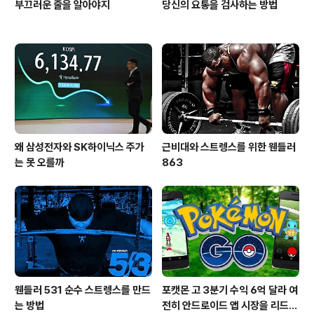
부끄러운 줄을 알아야지
당신의 요통을 검사하는 방법
왜 삼성전자와 SK하이닉스 주가
근비대와 스트렝스를 위한 웬들러
는 못 오를까
863
웬들러 531 순수 스트렝스를 만드
포캣몬 고 3분기 수익 6억 달라 여
는 방법
전히 안드로이드 앱 시장을 리드