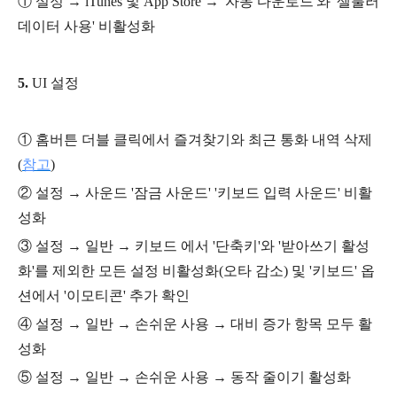
① 설정
→ iTunes 및 App Store
→ '자동 다운로드'와 '셀룰러
데이터 사용' 비활성화
5.
UI 설정
①
홈버튼 더블 클릭에서 즐겨찾기와 최근 통화 내역 삭제
(
참고
)
② 설정 → 사운드 '잠금 사운드' '키보드 입력 사운드' 비활
성화
③
설정
→ 일반
→ 키보드 에서 '단축키'와 '받아쓰기 활성
화'를 제외한 모든 설정 비활성화(오타 감소) 및 '키보
드' 옵
션에서 '이모티콘' 추가 확인
④
설정 → 일반 → 손쉬운 사용 → 대비 증가 항목 모두 활
성화
⑤
설정 → 일반 → 손쉬운 사용 → 동작 줄이기 활성화