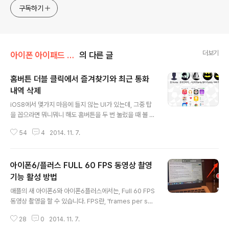
구독하기
더보기
아이폰 아이패드 강좌
의 다른 글
홈버튼 더블 클릭에서 즐겨찾기와 최근 통화
내역 삭제
글 내용
iOS8에서 몇가지 마음에 들지 않는 UI가 있는데, 그중 탑
을 꼽으라면 뭐니뭐니 해도 홈버튼을 두 번 눌렀을 때 볼 수
있는 백그라운드 상단에 떠 있는 '즐겨찾기' 와 '통화목
54
4
2014. 11. 7.
록'입니다. 이걸 어디서 찾아야 하나? 전화에서 찾아야 하
나? 알림센터에서 찾아야 하나? 해메는 분들이 꽤 되서 따
로 글을 남깁니다. Step1. iOS의 모든 연락처 유형의 관련
아이폰6/플러스 FULL 60 FPS 동영상 촬영
설정은 'Mail, 연락처, 캘린더'로 통합되어 있습니다. 설정
→ Mail, 연락처, 캘린더 → App 전환기에서 보기 를 선택
기능 활성 방법
글 내용
합니다. 홈버튼 더블 클릭을 통한 백그라운를 한글 iOS에
애플의 새 아이폰6와 아이폰6플러스에서는, Full 60 FPS
서는 'App 전환기(App Switcher)'라고 부릅니다. Step
동영상 촬영을 할 수 있습니다. FPS란, 'frames per sec
2. '전화 즐겨찾기' 와 '최근 사용'을 해제하면, (우)화면 처
ond'의 약자로 초당 60프레임을 말합니다. 주의할 점은,
럼 홈버튼 더블 클릭 후 나타나던..
28
0
2014. 11. 7.
60프레임 하이 퀄리티 동영상 촬영시, 동영상이 차지하는