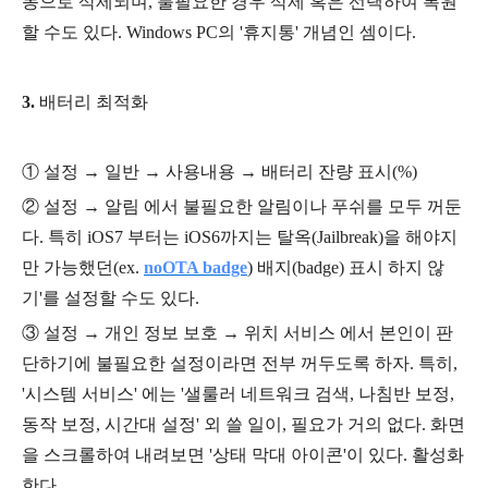
동으로 삭제되며, 불필요한 경우 삭제 혹은 선택하여 복원
할 수도 있다. Windows PC의 '휴지통' 개념인 셈이다.
3.
배터리 최적화
①
설정 → 일반 → 사용내용 → 배터리 잔량 표시(%)
②
설정 → 알림
에서 불필요한 알림이나 푸쉬를 모두 꺼둔
다. 특히 iOS7 부터는 iOS6까지는 탈옥(Jailbreak)을 해야지
만 가능했던(ex.
noOTA badge
)
배지(badge)
표시 하지 않
기'를 설정할 수도 있다.
③
설정 → 개인 정보 보호
→ 위치 서비스 에서 본인이 판
단하기에 불필요한 설정이라면 전부 꺼두도록 하자. 특히,
'시스템 서비스' 에는 '
샐룰러 네트워크 검색, 나침반 보정,
동작 보정, 시간대 설정' 외 쓸 일이, 필요가 거의 없다. 화면
을 스크롤하여 내려보면 '상태 막대 아이콘'이 있다. 활성화
한다.