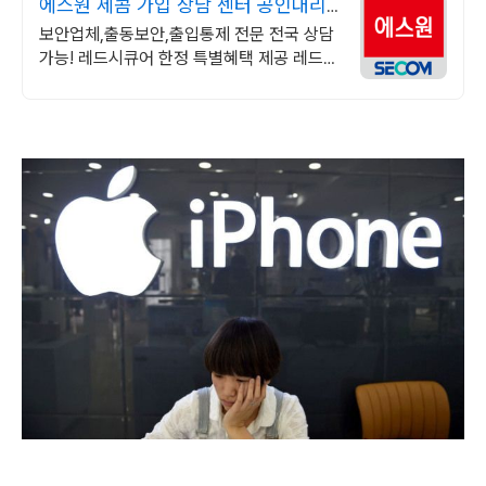
에스원 세콤 가입 상담 센터 공인대리
점 레드시큐어
보안업체,출동보안,출입통제 전문 전국 상담
가능! 레드시큐어 한정 특별혜택 제공 레드시
큐어 한정 특별혜택 제공!