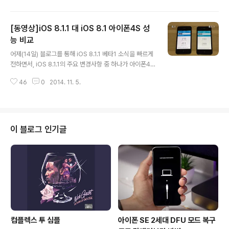
이고, 기기를 받으면 몇가지 확인해야 할 하드웨어적인 불
량체크 목록을 꼼꼼히 따져보는 것이 좋습니다. 첫째, 디스
[동영상]iOS 8.1.1 대 iOS 8.1 아이폰4S 성
플레이 불량화소 점검하기 최근들어, 디스플레이 불량화소
는 거의 없습니다만 아이폰3GS 시절만 하더라도 디스플
능 비교
글 내용
레이 불량화소가 꽤 있었습니다. 올드 유저들이라면 당연
어제(14일) 블로그를 통해 iOS 8.1.1 베타1 소식을 빠르게
히 가장 처음 하는 것이고, 아래의 단계를 거쳐서 간단하게
전하면서, iOS 8.1.1의 주요 변경사항 중 하나가 아이폰4S
확인할 수 있습니다. Step.1 우선 모바일 사파리 브라우저
와 아이패드2의 성능 향상이라 전한적이 있습니다. 이번에
를 열고 www.appleservedup.com 에 접속합니다.
46
0
2014. 11. 5.
는 이와 관련된 iOS 8.1 이 설치된 아이폰4S와 iOS 8.1.1
(좌)초기화면에서 iPhone S..
이 설치된 아이폰4S의 성능 비교 동영상을 소개합니다. 유
투브 유저인 kabriolett가 공개 한 이동영상은, 두 OS가
설치된 아이폰4S를 두고 부팅 속도, 네이티브 앱 구동 속
도, 서드-파티 앱 구동 속도 비교 부터 Geekbench 벤치
이 블로그 인기글
마크 점수까지 확인합니다. 이런 방식의 테스트는 대략적
인 느낌에 의존하는 비과학적인 방식의 테스트입니다. 비
슷한 테스트 유형으로는 드롭테스트가 있죠. 그러나, 드롭
테스트가 비과학적이라 할 지라도, 실생활에서 일반..
컴플렉스 투 심플
아이폰 SE 2세대 DFU 모드 복구