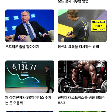
모드 강제리부팅 방법
부끄러운 줄을 알아야지
당신의 요통을 검사하는 방법
왜 삼성전자와 SK하이닉스 주가
근비대와 스트렝스를 위한 웬들러
는 못 오를까
863