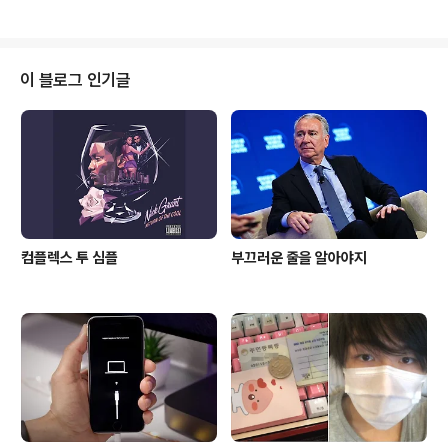
해 볼 수 가 있겠는데 1. 그..
만 아니라 모든 소비 물품에 대한 기준은 각자 차이가 있겠
으나 '보기 좋은 떡이 먹기도 더 좋고' '이왕이면 다홍치
마'라는 말이 있듯이 일단 눈에 확 들어와야 그때부터 이게
뭔가(용도) 어떻게 쓰이나(기능) 얼마나 하나(가격) 튼튼하
이 블로그 인기글
나(내구성) AS는 되나(인지도) 등을 확인한다. 스마트폰이
나 테블렛을 봐도 그렇다. 모바일 전문 리뷰 매체 phonea
rena 에서는 IFA 2013에서 출시한 삼성전자의 갤럭시노
트3를 두고 삼성 스마트폰 외형의 전통적인 디..
컴플렉스 투 심플
부끄러운 줄을 알아야지