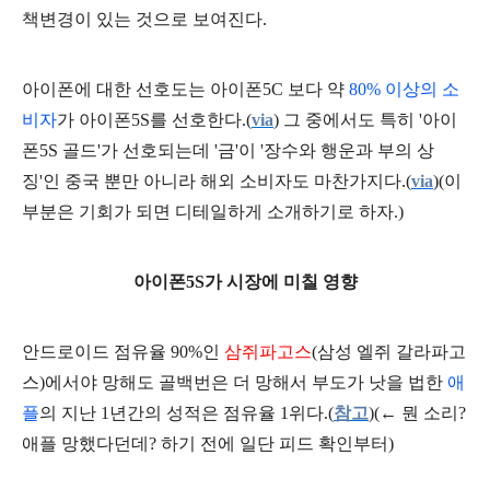
책변경이 있는 것으로 보여진다.
아이폰에 대한 선호도는 아이폰5C 보다 약
80% 이상의 소
비자
가 아이폰5S를 선호한다.(
via
) 그 중에서도 특히 '아이
폰5S 골드'가 선호되는데 '금'이 '장수와 행운과 부의 상
징'인 중국 뿐만 아니라 해외 소비자도 마찬가지다.(
via
)(이
부분은 기회가 되면 디테일하게 소개하기로 하자.)
아이폰5S가 시장에 미칠 영향
안드로이드 점유율 90%인
삼쥐파고스
(삼성 엘쥐 갈라파고
스)에서야 망해도 골백번은 더 망해서 부도가 낫을 법한
애
플
의 지난 1년간의 성적은 점유율 1위다.(
참고
)(← 뭔 소리?
애플 망했다던데? 하기 전에 일단 피드 확인부터)