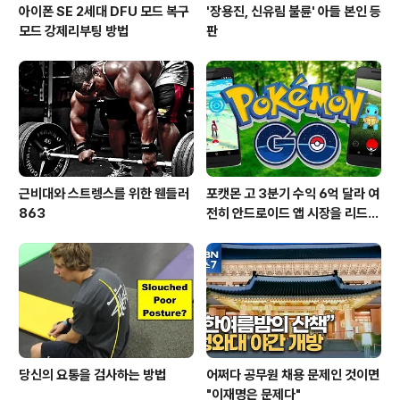
아이폰 SE 2세대 DFU 모드 복구
'장용진, 신유림 불륜' 아들 본인 등
모드 강제리부팅 방법
판
근비대와 스트렝스를 위한 웬들러
포캣몬 고 3분기 수익 6억 달라 여
863
전히 안드로이드 앱 시장을 리드
중이다.
당신의 요통을 검사하는 방법
어쩌다 공무원 채용 문제인 것이면
"이재명은 문제다"