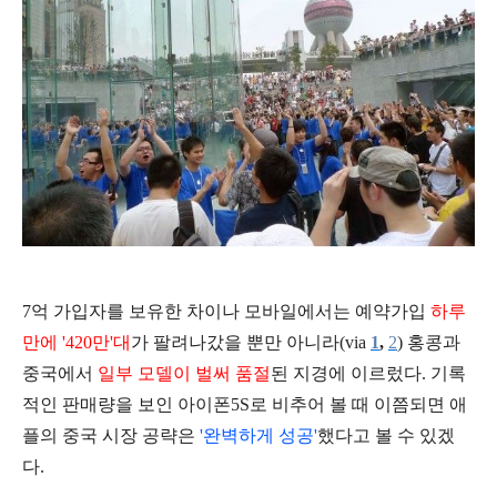
7억 가입자를 보유한 차이나 모바일에서는 예약가입
하루
만에 '420만'대
가 팔려나갔을 뿐만 아니라(via
1
,
2
)
홍콩과
중국에서
일부 모델이 벌써 품절
된 지경에 이르렀다.
기록
적인 판매량을 보인 아이폰5S로 비추어 볼 때 이쯤되면 애
플의 중국 시장 공략은
'완벽하게 성공'
했다고 볼 수 있겠
다.