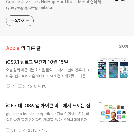
Google Jazz JazzHipHop Hard Rock Metal 연락처
ryueyesgogo@gmail.com
구독하기
더보기
Apple
의 다른 글
iOS7.1 웹로그 발견과 10월 15일
글 내용
오늘 살짝 짜증나는 소식을 들었다.(아래 3번째 경우가 그
이유) 현재 iOS7 은 베타1~GM 버전이 배포됐고 다음주
면 정식 버전이 배포될 것이다. 그런데 애플이 이미 iOS7
12
2
2013. 9. 17.
에 대한 OS 업데이트 준비를 마친 상태라는 것이다. 무슨
얘기인가 하니, 아직 정식버전 배포도 되지 않은 마당에서 i
OS 7.0.1 에 7.0.2 뿐만 아니라 7.1까지 테스트 중이라는
iOS7 대 iOS6 앱 아이콘 비교에서 느끼는 점
얘기다. 美 캘리포니아 주 쿠퍼티노(Cupertino) 본사와
글 내용
그 주변에서 아직 배포되지 않은 Operating Systems의
gif animation via gadgetlove 한국 살면서 느끼는 점
웹 로그(Web log)가 감지됐다. 화면 해상도가 768x102
중 하나가 '디자인에 대한 개념'이 없다. 일제시대의 잔재인
4 인 것으로 볼 때 기기는 '아이패드 미니'로 추정되며 OS
주입식 교육과 '관료주의'적 사회 분위기 때문인지 생각하
버전이 7.1이다. 우리는 여기서 몇가지 '생각'이라는 것을
31
4
2013. 9. 14.
는게 꽤 짧아보인다. '디자인' 참 중요하다. 딱히 IT 제품뿐