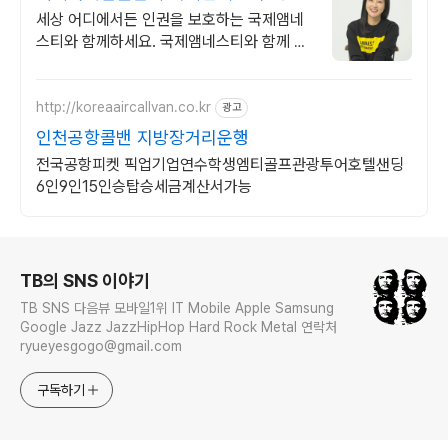
폭력 반대 캠페인
세상 어디에서든 인권을 보호하는 국제앰네
스티와 함께하세요. 국제앰네스티와 함께 여
성의 권리를 지켜요.
http://koreaaircallvan.co.kr
광고
인천공항콜밴 지방장거리운행
전국공항피켓 픽업기업연수학생엠티골프관광투어호텔샌딩
6인9인15인승탑승세금계산서가능
로그 정보
TB의 SNS 이야기
TB SNS 다음뷰 모바일1위 IT Mobile Apple Samsung
Google Jazz JazzHipHop Hard Rock Metal 연락처
ryueyesgogo@gmail.com
구독하기