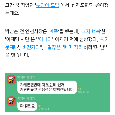
그간 꾹 참았던 '
부엉이 모임
'에서 '십자포화'가 쏟아졌
는데요.
박남춘 전 인천시장은 '
계폭
'을 했는데, '
그저 행복
'한
'이재명 사단'은 "'
아니다
', 이재명 덕에 선방했다, '
뭐가
문제냐
', '
비긴거다
'", "'
같잖은
' '
페미 정리
'하라"며 반박
을 했습니다.