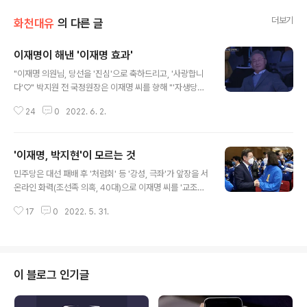
더보기
화천대유
의 다른 글
이재명이 해낸 '이재명 효과'
글 내용
"이재명 의원님, 당선을 '진심'으로 축하드리고, '사랑합니
다'♡" 박지원 전 국정원장은 이재명 씨를 향해 "'자생당
사'(自生黨死)다"고 했는데요. 시스템을 작살내 놓고도
24
0
2022. 6. 2.
"아니라고" 정신으로 승리를 하는 '혼성듀오'가 있긴 한데,
박 전 원장은 "망하니까 '보인다'"고 했습니다. 출구조사 결
과에 민주당 선대위 상황실은 '텅, 텅' 비었고, 1,2 대 조국,
'이재명, 박지현'이 모르는 것
추미애 씨에 이어 3대 '국힘' 총괄'선대위원장'으로 등극을
글 내용
한 이 씨는 "아" 탄식과 함께 침통한 표정으로 말 없이 자리
민주당은 대선 패배 후 '처럼회' 등 '강성, 극좌'가 앞장을 서
를 떠나 어디로 갔냐, "욕구 컨트롤이 안된다."는 '연구대상'
온라인 화력(조선족 의혹, 40대)으로 이재명 씨를 '교조주
이 씨는 개표방송 라이브 '채팅창'에 댓글을 달았습니다.
의'(종교, 반지성) 팬덤 최상부에 옹립을 했습니다. 즉, { 윤
"이번주는 '이거다'" 이 씨와 함께 졌지만 잘 싸워 선거를
17
0
2022. 5. 31.
+ (오, 안, 원, 한) } 국힘과 달리, '수령'만 잡으면 쉽게 무너
작살낸 박지현 비대위원장은 "윤호중 위원장이 사..
지는 구조라 "땡큐, 이재명"이었는데, '토끼몰이, 계양의
덫'까지 걸려줬으니 '인천, 경기도, 전국'까지 1타 3피 짜리
였습니다. 따지고 보면, 이재명 씨 외에 '선수'가 없던 것도
사실인데요. 서로 치고 받으면서 날려버린 측면도 있지만,
이 블로그 인기글
민주당 입장에서 가장 큰 정치적 책임을 말하자면, 후임을
제대로 뽑고 물러났어야 할 '이해찬, 이낙연 전 대표'일 수