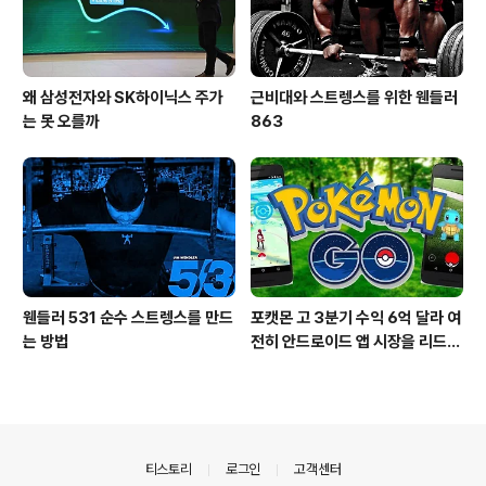
왜 삼성전자와 SK하이닉스 주가
근비대와 스트렝스를 위한 웬들러
는 못 오를까
863
웬들러 531 순수 스트렝스를 만드
포캣몬 고 3분기 수익 6억 달라 여
는 방법
전히 안드로이드 앱 시장을 리드
중이다.
의안내
티스토리
로그인
고객센터