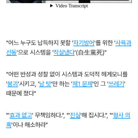
"어느 누구도 납득하지 못할 '
자기방어
'를 위한 '
사욕과
선동
'으로 시스템을 '
작살냈다
'(自生黨死)"
"어떤 반성과 성찰 없이 시스템과 도덕적 헤게모니를
'
붕괴
'시키고,
'
남 탓
'만 하는 '
제1 문제
'인 그 '
쓰레기
'
때문에 졌다"
"'
효과 없고
' 무책임하다.", "'
진실
'해 집시다.", "'
형사 의
혹
'이나 해소하라"