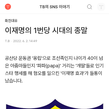
검색하기
TB의 SNS 이야기
티스토리
화천대유
이재명의 1번당 시대의 종말
T.B
2022. 6. 2. 14:49
공산당 운동권 '옹립'으로 조선족인지 나이가 40이 넘
은 아줌마들인지 '파파(papa)' 거리는 '개딸'들로 인기
스타 행세를 해 혐오를 일으킨 '이재명 효과'가 들통이
났습니다.