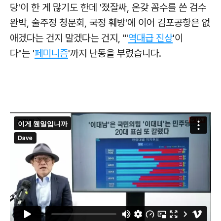
당'이 한 게 많기도 한데 '졌잘싸, 온갖 꼼수를 쓴 검수
완박, 술주정 청문회, 국정 훼방'에 이어 김포공항은 없
애겠다는 건지 말겠다는 건지, "'
역대급 진상
'이
다"는
'
페미니즘
'까지 난동을 부렸습니다.