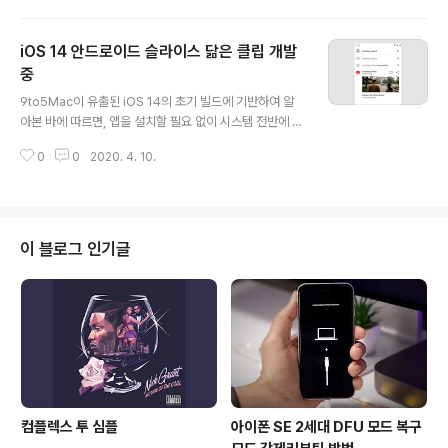
국 GF 증권사의 리서치 노트에 따르면, Pu는 현재 아이폰
12 개발의 "EVT(Engineering Verification Test, 엔지
iOS 14 안드로이드 슬라이스 닮은 클립 개발
니어링 검증 테스트)" 단계가 5.4인치 모델과 6.1인치 모
델은 4월 말, 6.7인치 모델은 5월 중순으로 2주 연장되었
중
글 내용
을 것이라 말하였다. 결과적으로, Pu는 현시점에서 5.4인
9to5Mac이 유출된 iOS 14의 초기 빌드에 기반하여 알
치와 2종의 6.1인치 모델들의 9월 출시에 이어 6.7인치 모
아본 바에 따르면, 앱을 설치할 필요 없이 시스템 전반에 걸
델은 10월에 출시될 것이라 예상한다. 이 2단계 출시는 아
처 서드파티 앱들의 특정 부분을 제공하는 새로운 방법이
이폰 XS와 아이폰 XS Max..
0
0
2020. 4. 10.
개발되는 중이다. 이 기능은 QR 코드 스캔으로 앱들의 기
능 일부를 사용자들에게 경험할 수 있도록 할 것이다. 이전
까지 아이폰 또는 아이패드에 설치하지 않았던 앱으로 부
터 링크를 열거나, QR 코드를 스캔하면 사파리(Safari)에
서 링크를 열게 될 것이다. 애플은 앱이 설치될 때 사파리
이 블로그 인기글
대신에 앱을 실행하는 유니버셜 링크를 제공할 수 있다. 그
러나, 이는 iOS 14 코드에서 발견된 내부적으로 "클립(Cli
ps)"이라 언급된 새로운 API로 가까운 미래에 변경될 수
있다. 9to5Mac이 새로운 API를 분석한 바로, 우리는 개
발..
컴플렉스 투 심플
아이폰 SE 2세대 DFU 모드 복구