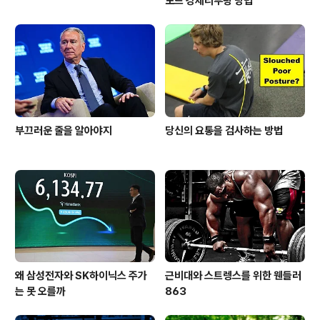
모드 강제리부팅 방법
부끄러운 줄을 알아야지
당신의 요통을 검사하는 방법
왜 삼성전자와 SK하이닉스 주가
근비대와 스트렝스를 위한 웬들러
는 못 오를까
863