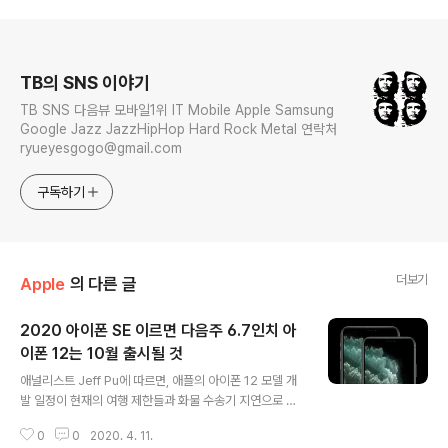
로그 정보
TB의 SNS 이야기
TB SNS 다음뷰 모바일1위 IT Mobile Apple Samsung
Google Jazz JazzHipHop Hard Rock Metal 연락처
ryueyesgogo@gmail.com
구독하기
더보기
Apple
의 다른 글
2020 아이폰 SE 이르면 다음주 6.7인치 아
이폰 12는 10월 출시될 것
글 내용
애널리스트 Jeff Pu에 따르면, 애플의 아이폰 12 모델 개
발 일정이 현재의 여행 제한들과 화물 수송기 지연으로 인
해 약간 늦춰질 것이며, 최상위 등급 6.7인치 모델 출시가
0
0
2020. 4. 11.
지연될 수 있다고 말하였다. MacRumors에서 입수한 중