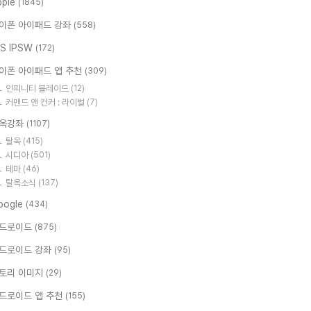
pple
(1845)
이폰 아이패드 강좌
(558)
OS IPSW
(172)
이폰 아이패드 앱 추천
(309)
인피니티 블레이드
(12)
커맨드 앤 컨커 : 라이벌
(7)
옥강좌
(1107)
탈옥
(415)
시디아
(501)
테마
(46)
탈옥소식
(137)
oogle
(434)
드로이드
(875)
드로이드 강좌
(95)
토리 이미지
(29)
드로이드 앱 추천
(155)