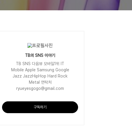
TB의 SNS 이야기
TB SNS 다음뷰 모바일1위 IT
Mobile Apple Samsung Google
Jazz JazzHipHop Hard Rock
Metal 연락처
ryueyesgogo@gmail.com
구독하기