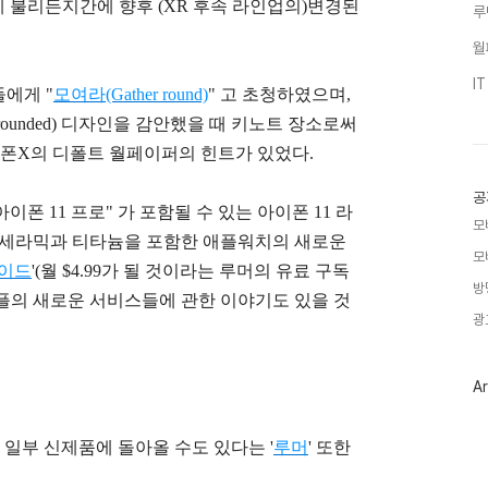
게 불리든지간에 향후 (XR 후속 라인업의)변경된
루
월
I
에게 "
모여라(Gather round)
" 고 초청하였으며,
ounded) 디자인을 감안했을 때 키노트 장소로써
아이폰X의 디폴트 월페이퍼의 힌트가 있었다.
공
이폰 11 프로" 가 포함될 수 있는 아이폰 11 라
모
 세라믹과 티타늄을 포함한 애플워치의 새로운
모
케이드
'(월 $4.99가 될 것이라는 루머의 유료 구독
방
애플의 새로운 서비스들에 관한 이야기도 있을 것
광
Ar
 일부 신제품에 돌아올 수도 있다는 '
루머
' 또한