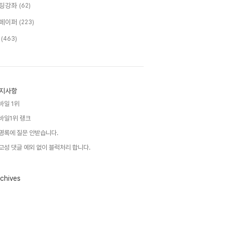
팅강좌
(62)
페이퍼
(223)
T
(463)
지사항
바일 1위
바일1위 랭크
명록에 질문 안받습니다.
고성 댓글 예외 없이 블럭처리 합니다.
chives