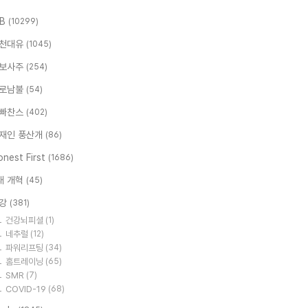
.B
(10299)
천대유
(1045)
보사주
(254)
로남불
(54)
빠찬스
(402)
재인 풍산개
(86)
nest First
(1686)
대 개혁
(45)
강
(381)
건강뇌피셜
(1)
네추럴
(12)
파워리프팅
(34)
홈트레이닝
(65)
SMR
(7)
COVID-19
(68)