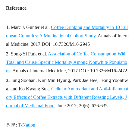
Reference
1.
Marc J. Gunter et al.
Coffee Drinking and Mortality in 10 Eur
opean Countries: A
Multinational Cohort Study
. Annals of Intern
al Medicine, 2017 DOI: 10.7326/M16-2945
2.
Song-Yi Park et al.
Association of Coffee Consumption With
Total and Cause-Specific Mortality Among Nonwhite Populatio
ns
. Annals of Internal Medicine, 2017 DOI: 10.7326/M16-2472
3.
Jung Soohan, Kim Min Hyung, Park Jae Hee, Jeong Yoonhw
a, and Ko Kwang Suk.
Cellular Antioxidant and Anti-Inflammat
ory Effects of Coffee Extracts with Different Roasting Levels, J
ournal of Medicinal Food
. June 2017, 20(6): 626-635
원문:
T-Nation