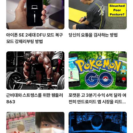
아이폰 SE 2세대 DFU 모드 복구
당신의 요통을 검사하는 방법
모드 강제리부팅 방법
근비대와 스트렝스를 위한 웬들러
포캣몬 고 3분기 수익 6억 달라 여
863
전히 안드로이드 앱 시장을 리드
중이다.