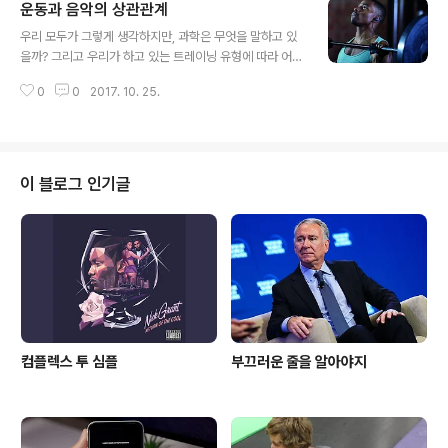
운동과 음악의 상관관계
는 것은 귀차니즘이 될 수는 있지만 땀을 뺄 때 마다 아연이
글 내용
조금씩 손실되기 때문에 아연을 충분히 섭취하지 못한다면
우리 모두가 그렇게 생각하지만, 과학은 무엇을 말하고 있
문제가 될 수 있습니다. 이것은 특히 고강도 선수들에게 해
을까? 그리고 우리가 하고 있는 트레이닝 유형에 따라 어떻
당됩니다. 아연이 뭐죠? 아연은 필수 미네랄로 여러분들의
게 다를까? 아래에 정보를 확인토록 하자. 대부분의 리프터
인체 내에서 생산되지 않음으로 식단의 일부로써 섭취해야
0
0
2017. 10. 25.
들에게 있어 이어 버즈를 꼽고 그들이 즐겨 듣는 음악으로
한다는 것을 의미합니다. 갑각류(조개류), 몇몇 육류 식품
시작하는 것이 훈련의 가장 좋은 방법들 중 하나다. 이는 즉
들, 달걀, 어류..
각적인 스트레스 감소와 당신의 주변 사람들 모두의 소음
을 차단시켜 주기 때문에 집중력과 움직임을 얻는데 도움
이 된다. 그러나, 연구결과는 음악과 훈련의 상관성에 관하
이 블로그 인기글
여 무엇을 말 할까? 트레이닝 유형에 따라서 영향이 다를
까? 과학을 알아보도록 하자. 멘탈 측면 음악은 스트렝스
트레이너들에게 도움이 되는 영역이다. 아래의 연구결과들
에 따르면 실험 주제들은 피실험자들이 그들이 원하는 음
악을 선택하게 했고, 유의미한 결과를 보였..
컴플렉스 투 심플
부끄러운 줄을 알아야지