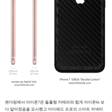
렌더링에서 아이폰7은 돌출형 카메라와 함게 아이폰6s 보
다 얇아졌음을 묘사했고 아이패드 프로의 스마트 커넥터