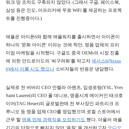
워크 망 조차도 구축되지 않았다. (그래서 구글, 페이스북,
삼성 등은 인도, 아프리카에 무료 WiFi 를 제공하는 프로젝
트를 진행중이다.)
애플은 아이폰6와 함께 애플워치를 출시하면서 아이폰이
하나의 '문화 아이콘' 이라는 것에 착안, 명품 업체의 프리
미엄 마케팅을 시작했다. 구글도 중국 OEMs의 시장 진출
에 의한 안드로이드의 '싸구려화'를 막고자
넥서스6(Nexus
6)에서 이를 시도 했으나
소비자들의 반응은 냉담했다.
실제로
전 버버리 CEO 안젤라 아렌츠, 입생로랑(YSL, Yves
Saint Laurent)의 CEO 폴 데니브, 명품시계 메이커인 태크호
이어(TAG Heuer)의 글로벌판매 전 부사장인 파트리크 프
루니오 등
명품 업체 CEO를 영입했으며 로컬 스토어에서
근무 할
명품 업체 경력직을 모집하기도
했다. 아울러 애플
기기의 단점으로 빠지지 않던 '음질' 을 개선하고자
오디오