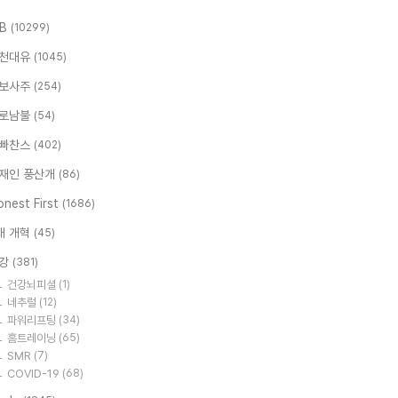
.B
(10299)
천대유
(1045)
보사주
(254)
로남불
(54)
빠찬스
(402)
재인 풍산개
(86)
nest First
(1686)
대 개혁
(45)
강
(381)
건강뇌피셜
(1)
네추럴
(12)
파워리프팅
(34)
홈트레이닝
(65)
SMR
(7)
COVID-19
(68)