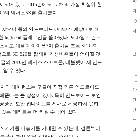
A
출시되어 왔고, 2015년에도 그 해의 가장 최상위 칩
아
화웨이)와 넥서스5X를 출시했다.
i
전자, 샤오미 등의 안드로이드 OEMs가 예상대로 퀄
아
재한 high end 플래그십을 쏟아냈다. 모바일 트랜드
스하고 애플의 아이폰7이 출시될 즈음 SD 820
작으로 SD 820을 탑재한 가성비폰들이 쏟아질 것
탈
글의 2016년 넥서스 스마트폰, 테블렛이 새 안드
 알 수 있다.
전자의 레퍼런스는 구글이 직접 만든 안드로이드
G
 해준다는 큰 장점이 있다. 특히 안드로이드 보안
안
제공중인 보안 업데이트를 제대로 제공하지 못하
안
 갖는 메리트는 더 커질 수 밖에 없다.
팩
서스 기기를 내놓기를 기대할 수 있는데, 결론부터
안
기를 출시하지 않을 것이라는 소식이다.