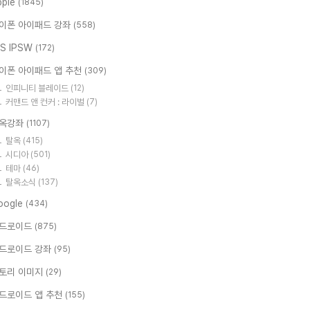
pple
(1845)
이폰 아이패드 강좌
(558)
OS IPSW
(172)
이폰 아이패드 앱 추천
(309)
인피니티 블레이드
(12)
커맨드 앤 컨커 : 라이벌
(7)
옥강좌
(1107)
탈옥
(415)
시디아
(501)
테마
(46)
탈옥소식
(137)
oogle
(434)
드로이드
(875)
드로이드 강좌
(95)
토리 이미지
(29)
드로이드 앱 추천
(155)