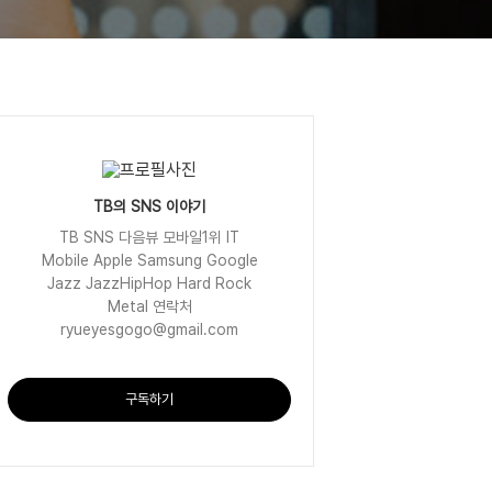
TB의 SNS 이야기
TB SNS 다음뷰 모바일1위 IT
Mobile Apple Samsung Google
Jazz JazzHipHop Hard Rock
Metal 연락처
ryueyesgogo@gmail.com
구독하기