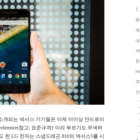
T
화
제
내
아
문
Ho
3
건
 소개되는 넥서스 기기들은 이제 더이상 안드로이
ference(참고; 표준규격)' 이라 부르기도 무색하
기도 한 LG 전자는 스냅드래곤 810의 넥서스5를 시