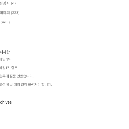
팅강좌
(62)
페이퍼
(223)
T
(463)
지사항
바일 1위
바일1위 랭크
명록에 질문 안받습니다.
고성 댓글 예외 없이 블럭처리 합니다.
chives