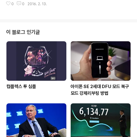
그것들이 모두 같다면 어떨까? 찾아보라, 우리는 피아노를
0
0
2016. 2. 13.
후 소셜 네트워크 서비스인 구글 플러스를 출시, 이후 사진
분해했고 재-조립하여 그것들은 단지 연주했을 뿐이다.: M
과 관련된 구글 포토까지 출시한 만큼 피카사가 구글에게
i..
더이상 필요치 않았다. 데스크탑은 2월 15일 부터 이용할
수 없으며, 5월 1일 부터는 피카사에서 제공 중인 웹 앱을
쓸 수 없다. 그러나 기존에 업로드 해둔 이미지들에 관하여
이 블로그 인기글
는 '보기 및 다운로드가 가능' 하도록 할 것이라 전했다. 이
는 티스토리나 네이버와 같은 국내 블로그들의 경우 이미
지와 동영상 서버 비용이 무료이지만 해외 블로그 서비스
및 서버 기반 매체들은 동영상과 이미지 용량당 비용을 추
가해야 한다. 그래서, ..
컴플렉스 투 심플
아이폰 SE 2세대 DFU 모드 복구
모드 강제리부팅 방법