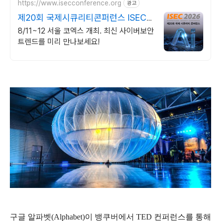
https://www.isecconference.org
광고
제20회 국제시큐리티콘퍼런스 ISEC
2026
8/11~12 서울 코엑스 개최. 최신 사이버보안
트렌드를 미리 만나보세요!
구글 알파벳(Alphabet)이 뱅쿠버에서 TED 컨퍼런스를 통해