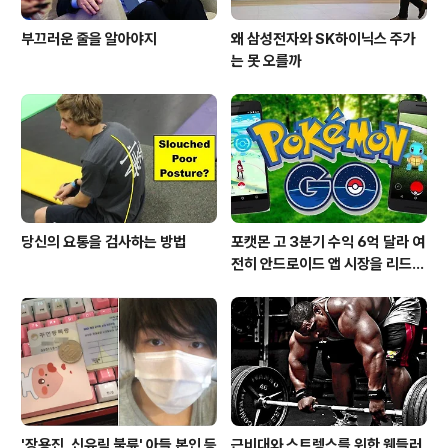
부끄러운 줄을 알아야지
왜 삼성전자와 SK하이닉스 주가
는 못 오를까
당신의 요통을 검사하는 방법
포캣몬 고 3분기 수익 6억 달라 여
전히 안드로이드 앱 시장을 리드
중이다.
'장용진, 신유림 불륜' 아들 본인 등
근비대와 스트렝스를 위한 웬들러