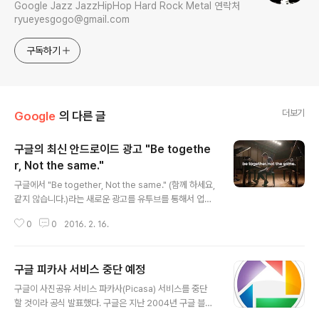
Google Jazz JazzHipHop Hard Rock Metal 연락처
ryueyesgogo@gmail.com
구독하기
더보기
Google
의 다른 글
구글의 최신 안드로이드 광고 "Be togethe
r, Not the same."
글 내용
구글에서 "Be together, Not the same." (함께 하세요,
같지 않습니다.)라는 새로운 광고를 유투브를 통해서 업데
이트 했다. 의미 심장한 표현로, 구글이 자사 모바일 플랫폼
0
0
2016. 2. 16.
에 관한 관점을 어떻게 보고 있는지를 암시할 뿐만 아니라
경쟁자들을 어떻게 보는지를 나타낸 다소 공격적인 광고
다. 영상 속에서는 무명의 피아니스트가 "Monotune" 를
구글 피카사 서비스 중단 예정
2가지 버전의 곡조로 연주를 한다. 하나는 모든 피아노들
글 내용
의 일반적인 다양한 키들이고, 다른 하나는 구글 양식의 특
구글이 사진공유 서비스 파카사(Picasa) 서비스를 중단
별한 스페셜 피아노를 통한 동일한 키의 연주다. "피아노는
할 것이라 공식 발표했다. 구글은 지난 2004년 구글 블로
88개의 키를 가지고 있다. 각각 모두 다르다. 그러나 만약
그를 위해 피카사를 도입했으나, 블로그 서비스를 종료한