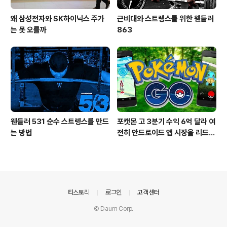
왜 삼성전자와 SK하이닉스 주가
근비대와 스트렝스를 위한 웬들러
는 못 오를까
863
웬들러 531 순수 스트렝스를 만드
포캣몬 고 3분기 수익 6억 달라 여
는 방법
전히 안드로이드 앱 시장을 리드
중이다.
의안내
티스토리
로그인
고객센터
© Daum Corp.