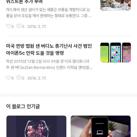
위스트론 추가 루머
글 내용
하드웨어 생산 설비가 없는 애플은 부품을 개별적으로 납
품을 받아 조립을 해서 판매하는 형태로 유통한다. 그중 가
장 유명한 곳이 혼하이 정밀(폭스콘)이다. 새 아이폰5se의
0
0
2016. 2. 17.
최종 조립 업체에 위스트론이 추가될 것이라는 DigiTime
s의 소식이다. 신뢰도가 벌써 부터 바닥을 치기 시작하는
데, 위스트론 외에도 페가트론까지 거론되고 있다. 폭스콘
미국 연방 법원 샌 버디노 총기난사 사건 범인
이 주생산은 폭스콘을 통해서 이뤄지고 위스트론은 소량을
할당 받지만, 점진적으로 위스트론의 생산량을 늘릴 것이
아이폰5c 언락 도울 것을 명령
글 내용
라는 보도다. 일리 있는 루머로, 현재 폭스콘은 자체적으로
작년 2015년 12월 2일 10시 59분 경 미국 캘리포니아
도 많은 제품을 내놓는 중이고 그중에는 한국에서 가성비
주 샌 버디노(San Bernardino) 인랜드 리저널 센터(발달
폰이라 허위 사실이 유포된 인도를 타겟으로 출시했던 '루
장애인을 위한 복지 시설)에서 3인이 총기 난사 사건을 일
나 스마트폰' 이라는 저가폰도 있다. 뿐만 아니라 거의 모든
0
0
2016. 2. 17.
으켜 14명이 사망하고 17명이 부상당한 사건이 있었다. 당
전자제품을 자체 브랜드화 하여 미국..
시 '부부' 긴 남편 사예드 파룩(28세, 환경보건조사관)과
부인 타시민 말리크(27)는 대부 업체로 부터 약 3,359만
원을 대출하여 총기를 구매했고 알카에다의 영문 홍보잡지
'인스파이어'를 참고하여 사제 폭탄까지 제조했다. 두 부부
이 블로그 인기글
는 현장에서 사살 됐으며 이때 사회 복지 센터 인근에서 제
3의 인물이 체포됐으나 총기 난사 사건과의 직접적인 연관
관계는 아직 규명하지 못하고 있다. 당시 언론 보도에 따르
면 인랜드 리저널 센터의 컨퍼런스 룸에서, 파룩이 소속된
공공..