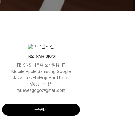
TB의 SNS 이야기
TB SNS 다음뷰 모바일1위 IT
Mobile Apple Samsung Google
Jazz JazzHipHop Hard Rock
Metal 연락처
ryueyesgogo@gmail.com
구독하기