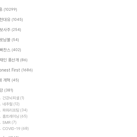
.B
(10299)
천대유
(1045)
보사주
(254)
로남불
(54)
빠찬스
(402)
재인 풍산개
(86)
nest First
(1686)
대 개혁
(45)
강
(381)
건강뇌피셜
(1)
네추럴
(12)
파워리프팅
(34)
홈트레이닝
(65)
SMR
(7)
COVID-19
(68)