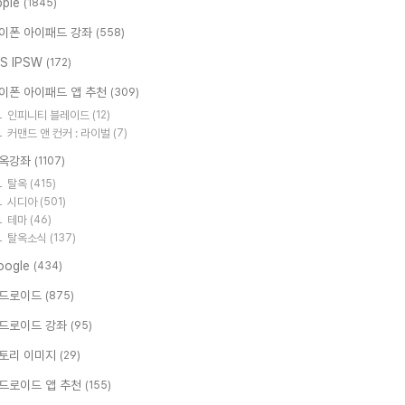
pple
(1845)
이폰 아이패드 강좌
(558)
OS IPSW
(172)
이폰 아이패드 앱 추천
(309)
인피니티 블레이드
(12)
커맨드 앤 컨커 : 라이벌
(7)
옥강좌
(1107)
탈옥
(415)
시디아
(501)
테마
(46)
탈옥소식
(137)
oogle
(434)
드로이드
(875)
드로이드 강좌
(95)
토리 이미지
(29)
드로이드 앱 추천
(155)