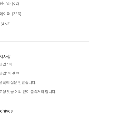
팅강좌
(62)
페이퍼
(223)
T
(463)
지사항
바일 1위
바일1위 랭크
명록에 질문 안받습니다.
고성 댓글 예외 없이 블럭처리 합니다.
chives