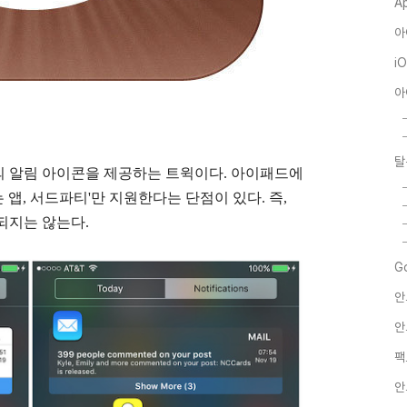
A
아
i
아
탈
의 알림 아이콘을 제공하는 트윅이다. 아이패드에
는 앱, 서드파티'만 지원한다는 단점이 있다. 즉,
되지는 않는다.
G
안
안
팩
안