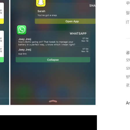
루
월
I
공
모
모
방
광
Ar