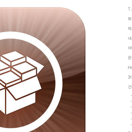
T
화
제
내
아
문
Ho
3
건