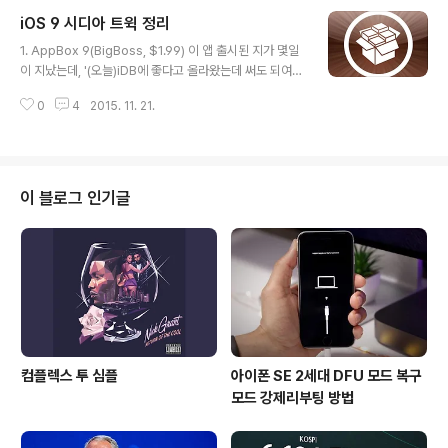
ree) 모바일 Safari 브라우저에서 열수 있는 탭은 최대 3
iOS 9 시디아 트윅 정리
6개로 제한된다. 이유는, 당연히 시스템 리소스에 따른 구
글 내용
동 속도 저하다. 2GB RAM의 아이패드 에어2, 아이폰6S,
1. AppBox 9(BigBoss, $1.99) 이 앱 출시된 지가 몇일
아이폰6S+, 아이패드 프로의 경우 가용램에서 좀 더 자유
이 지났는데, '(오늘)iDB에 좋다고 올라왔는데 써도 되여?'
롭고 이에 따라서 원하는 만큼 탭을 무제한으로 사용할 수
← 질문이 들어와서 따로 소개할까 한다. tb sns에서는 거
있다. 3. ReDock(BigBoss, $1.99) iOS기기 독(Dock)
0
4
2015. 11. 21.
의 모든 시디아 트윅을 인스턴트 메시지 형식으로 총 정리
에 앱을 추..
중이며, 필요한 경우 핵심만 요약 혹은 따로 빼서 소개하는
중인데, 그렇다고 ★ 굳이 다룰 필요가 없는 트윅을 억지로
푸싱하지는 않는다. AppBox는 이전부터 있던 트윅이고,
이번에 iOS 9 호환 업데이트를 지원한 케이스다. 이 트윅
이 블로그 인기글
의 기능은 딱 잘라 말해서 '락스크린(잠금화면)' 에 앱 아이
콘을 등록하여 빠른 실행을 지원하는 것이다. Step1. 설치
후 '설정 → extension settings → AppBox' 에서 락
스크린에 표기될 앱 종류,..
컴플렉스 투 심플
아이폰 SE 2세대 DFU 모드 복구
모드 강제리부팅 방법