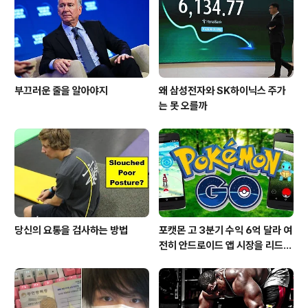
부끄러운 줄을 알아야지
왜 삼성전자와 SK하이닉스 주가
는 못 오를까
당신의 요통을 검사하는 방법
포캣몬 고 3분기 수익 6억 달라 여
전히 안드로이드 앱 시장을 리드
중이다.