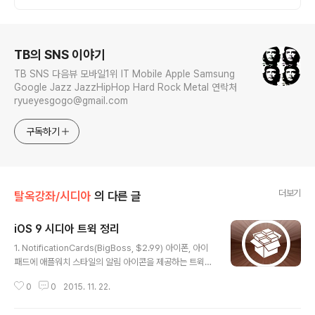
로그 정보
TB의 SNS 이야기
TB SNS 다음뷰 모바일1위 IT Mobile Apple Samsung
Google Jazz JazzHipHop Hard Rock Metal 연락처
ryueyesgogo@gmail.com
구독하기
더보기
탈옥강좌/시디아
의 다른 글
iOS 9 시디아 트윅 정리
글 내용
1. NotificationCards(BigBoss, $2.99) 아이폰, 아이
패드에 애플워치 스타일의 알림 아이콘을 제공하는 트윅이
다. 아이패드에서 쓰면 스타일이 좋다. 다만, '지원하는 앱,
0
0
2015. 11. 22.
서드파티'만 지원한다는 단점이 있다. 즉, 모든 알림센터 알
림이 아래 처럼 표기되지는 않는다. 2. Xaris(BigBoss, F