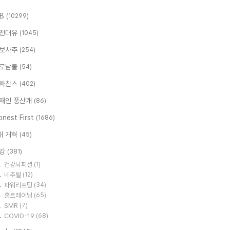
.B
(10299)
천대유
(1045)
보사주
(254)
로남불
(54)
빠찬스
(402)
재인 풍산개
(86)
nest First
(1686)
대 개혁
(45)
강
(381)
건강뇌피셜
(1)
네추럴
(12)
파워리프팅
(34)
홈트레이닝
(65)
SMR
(7)
COVID-19
(68)