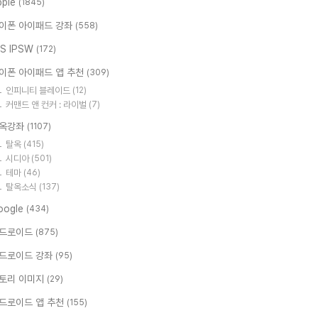
pple
(1845)
이폰 아이패드 강좌
(558)
OS IPSW
(172)
이폰 아이패드 앱 추천
(309)
인피니티 블레이드
(12)
커맨드 앤 컨커 : 라이벌
(7)
옥강좌
(1107)
탈옥
(415)
시디아
(501)
테마
(46)
탈옥소식
(137)
oogle
(434)
드로이드
(875)
드로이드 강좌
(95)
토리 이미지
(29)
드로이드 앱 추천
(155)