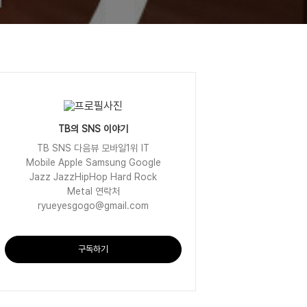
TB의 SNS 이야기
TB SNS 다음뷰 모바일1위 IT
Mobile Apple Samsung Google
Jazz JazzHipHop Hard Rock
Metal 연락처
ryueyesgogo@gmail.com
구독하기