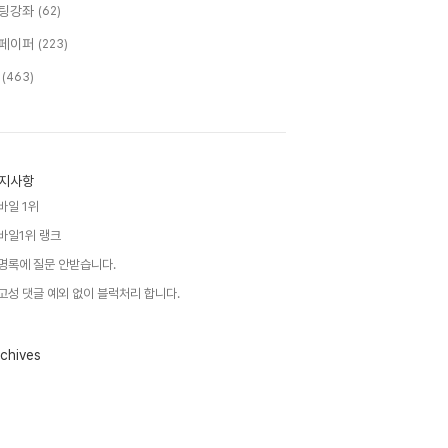
팅강좌
(62)
페이퍼
(223)
T
(463)
지사항
바일 1위
바일1위 랭크
명록에 질문 안받습니다.
고성 댓글 예외 없이 블럭처리 합니다.
chives