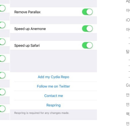
A
아
i
아
탈
G
안
안
팩
안