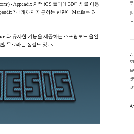
루
avid.com/) - Appendix 처럼 iOS 폴더에 3D터치를 이용
ndix가 4개까지 제공하는 반면에 Manila는 최
월
I
Springtomize 와 유사한 기능을 제공하는 스프링보드 올인
 반면, 무료라는 장점도 있다.
공
모
모
방
광
Ar