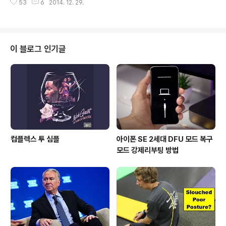
를 처음 보고 '의류 광고' 인줄 알았으나, 마지막에 Torna
53
6
2014. 12. 29.
49조4,010억원)의 평가를 받은 것으로 확인됐다. 샤오미
do 348이 등장한다..
의 공동 창업자이자 대표인 Bin Lin은 그의 '페이스북 포스
트'를 통해서 All-Stars Investment, DST, GIC, Hopu
Fund, Yunfeng Capital 의 투자 유치를 밝혔다. Lin은
이것이 샤오미의 뛰어난 결과에 관한 확인이고, 새로운 국
이 블로그 인기글
면에 관한 얘고라고 언급했다. 더불어, 샤오미는 다음 달 예
정인 CES 2015에서 새로운 플래그쉽 기기를 선보일 것이
라 전했다. 샤오미의 이같은 폭발적인 성장을 첫번째로 보
도했던 것은 지난..
컴플렉스 투 심플
아이폰 SE 2세대 DFU 모드 복구
모드 강제리부팅 방법