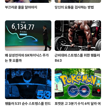
부끄러운 줄을 알아야지
당신의 요통을 검사하는 방법
왜 삼성전자와 SK하이닉스 주가
근비대와 스트렝스를 위한 웬들러
는 못 오를까
863
웬들러 531 순수 스트렝스를 만드
포캣몬 고 3분기 수익 6억 달라 여