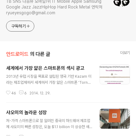
TB SNS 다음뷰 모바일1위 IT Mobile Apple Samsung
Google Jazz JazzHipHop Hard Rock Metal 연락처
ryueyesgogo@gmail.com
구독하기
더보기
안드로이드
의 다른 글
세계에서 가장 얇은 스마트폰의 섹시 광고
글 내용
2013년 유럽 시장을 목표로 설립된 영국 기반 Kazam 이
라는 제조업체에서 세계에서 가장 얇은 스마트폰 'Tornad
o 348'을 출시했는데, 광고가 화제다. Tornado 348은
46
6
2014. 12. 29.
$348 짜리 5.15mm 두께의 스마트폰을 출시했다. 안드
로이드 기기는 '스펙' 보는 재미이니, 스펙을 살펴보자면 4.
8인치 아몰레드720 x 1280 디스플레이(336dpi, 고릴
샤오미의 놀라운 성장
라 글래스 3) MediaTek MT6952(옥타코어, 1.7GHz),
글 내용
1GB RAM, 16GB 내장 스토리지, 8백만 화소 후면 카메
저-가격 스마트폰으로 잘 알려진 중국의 하드웨어 제조업
라, 5백만 화소 전면 셀피 카메라, 2050mAh 배터리에 m
체 샤오미의 빠른 성장은, 오늘 $1.1 billion 이 상승한 새
icroSD 슬롯은 없고 안드로이드 4.4 킷캣 기반이다. 광고
로운 펀딩으로 총 $45 billion(시가총액, 450억 달러, 약