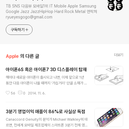
TB SNS 다음뷰 모바일1위 IT Mobile Apple Samsung
Google Jazz JazzHipHop Hard Rock Metal 연락처
ryueyesgogo@gmail.com
구독하기
더보기
Apple
의 다른 글
아이폰6S 혹은 아이폰7 3D 디스플레이 탑재
글 내용
해마다 새로운 아이폰이 출시되고 나면, 이제 앞으로 1년
동안 다음 아이폰이 나올 때까지 '가십거리' 단골 소재가 바
로 차세대 아이폰, 아이패드 루머입니다. 올해도 아이폰이
56
0
2014. 11. 6.
출시됐고, 어김없이 루머가 시작됐고 아마 내년 9월까지는
계속될 것입니다. 차세대 아이폰(아이폰6S 혹은 아이폰7
이 되겠지요.)에 3D 디스플레이가 탑재될 것이라는 루머입
3분기 영업이익 애플이 86%로 사실상 독점
니다. 대만의 미디어 웹사이트 Economic Daily News
글 내용
에서는 차세대 아이폰에 3D 디스플레이가 탑재될 것이고,
Canaccord Genuity의 분석가 Michael Walkley에 따
현재 아이폰의 인셀(In-Cell) 방식의 디스플레이가 터치
르면, 전세계 모바일 제조업체의 스마트폰 3분기 전체 영