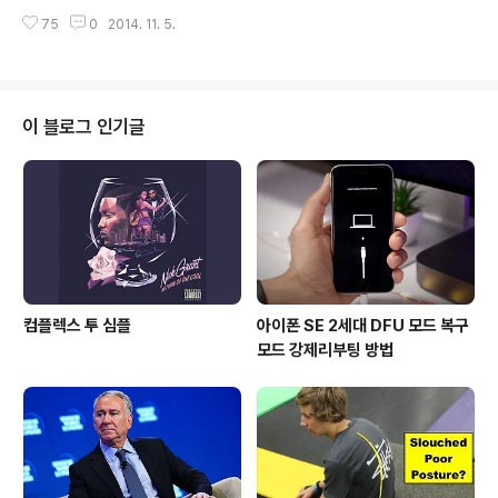
패널이 적용된 새로운 방식의 디스플레이가 될 것이라는
업이익의 86%를 애플이 차지했다고 합니다. 이 수치는 1
전망입니다. Economic Daily News에서 이런 주장을
75
0
2014. 11. 5.
4억 인구의 중국을 제외한 수치이지만 테블렛 시장에 이어
하게 된 근거는, 애플이 지난 9월 '멀티터치와 3D 홀로그
스마트폰 시장조차 사실상 애플의 독과점 구조라고 볼 수
램'에 관..
있겠습니다. Michael Walkley는 삼성전자의 3분기 영업
이익 점유율을 18%로 분석했습니다. 이 수치는 2011년
이후로 최악의 수치로 최근들어 삼성전자의 영업부진을 대
이 블로그 인기글
변하는 중입니다. 이 밖에도 LG전자가 2%, HTC와 블렉
베리가 0%, 모토로라가 2% 적자, 마이크로소프트가 4%
적자를 기록했습니다. 애플과 삼성전자 외에 다른 기업들
에서는 현재 사실상 이익을 내지 못하는 상황으로, 모바일
시장에 ..
컴플렉스 투 심플
아이폰 SE 2세대 DFU 모드 복구
모드 강제리부팅 방법