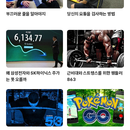
부끄러운 줄을 알아야지
당신의 요통을 검사하는 방법
왜 삼성전자와 SK하이닉스 주가
근비대와 스트렝스를 위한 웬들러
는 못 오를까
863