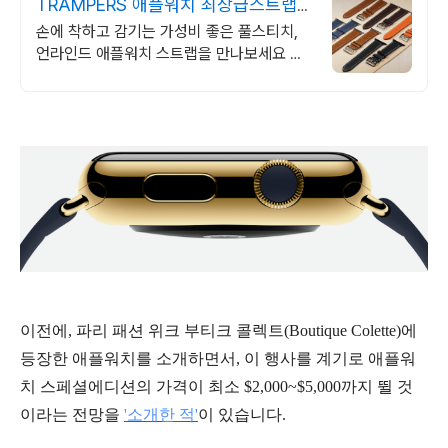
TRAMPERS 애플워치 최상급스트랩
10%이상 할인중
손에 착하고 감기는 가성비 좋은 풀스티치,
언라인드 애플워치 스트랩을 만나보세요 최
고급가죽제품을 현재10~36% 할인판매 중
입니다
이전에,
파리 패션 위크 부티크 콜렉트(Boutique Colette)에
등장한 애플워치를 소개하면서, 이 행사를 계기로 애플워
치 스페셜에디션의 가격이 최소 $2,000~$5,000까지 뛸 것
이라는 전망을
'소개한 적'
이 있습니다.