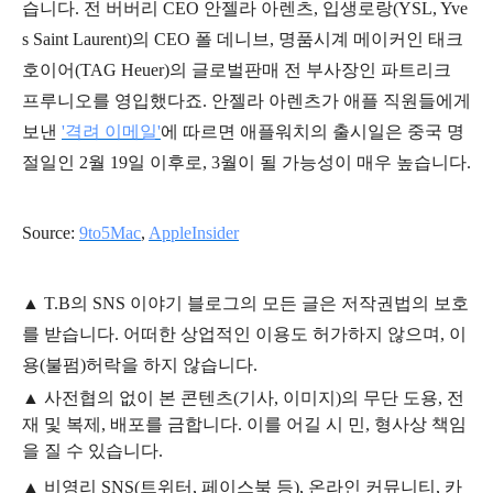
습니다. 전 버버리 CEO 안젤라 아렌츠, 입생로랑(YSL, Yve
s Saint Laurent)의 CEO 폴 데니브, 명품시계 메이커인 태크
호이어(TAG Heuer)의 글로벌판매 전 부사장인 파트리크
프루니오를 영입했다죠. 안젤라 아렌츠가 애플 직원들에게
보낸
'격려 이메일'
에 따르면 애플워치의 출시일은 중국 명
절일인 2월 19일 이후로, 3월이 될 가능성이 매우 높습니다.
Source:
9to5Mac
,
AppleInsider
▲
T.B의
SNS 이야기
블
로그의 모든 글은
저작권법의 보호
를 받습니다. 어떠한 상업적인 이용도 허가하지 않으며,
이
용
(불펌)
허락을 하지 않습니다.
▲
사전협의 없이 본 콘텐츠(기사, 이미지)의 무단 도용, 전
재 및 복제, 배포를 금합니다. 이를 어길 시 민, 형사상 책임
을 질 수 있습니다.
▲ 비영리 SNS(트위터, 페이스북 등), 온라인 커뮤니티, 카