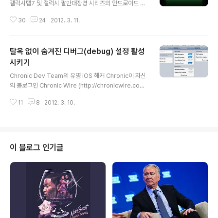
갤럭시탭7 및 갤럭시 팔만대장경 시리즈의 안드로이드 4.
0 ICS 불가 이슈 당시, 아이폰3GS와 아이패드1의 iOS 5
30
24
2012. 3. 11.
지원을 두고 '애플 처럼 해줄바에야 안하는게 낫다'는 비판
이 있었습니다. '탈옥하고 몇 가지 설정으로 해결할 수 있다
없다'를 떠나서, '애플이 아이폰4S 팔려고 SW사후지원 빙
탈옥 없이 숨겨진 디버그(debug) 설정 활성
자하는 마케팅을 펼치는 중이다.'라는 다소 논란(해주고 선
택하라는 것과 아예 선택권 조차 없는)의 여지가 있는 비판
시키기
글 내용
까지 받았습니다. 그 아이폰3GS와 아이패드1이 iOS 5.1
Chronic Dev Team의 유명 iOS 해커 Chronic이 자신
에서 구동 속도가 대폭 개선 됐습니다. 보다 정확하게 말하
의 블로그인 Chronic Wire (http://chronicwire.co
자면 속도 자체가 올라간 것이 아니라, 가용램이 대폭 향상
m/)를 통해 탈옥 없이 프로필 설치로 숨겨진 디버그(debu
됐습니다. 실례로 iOS 5.0.1 에서 30-40MB 가량을..
11
8
2012. 3. 10.
g, 오류를 수정하거나 제거 또는 수집) 설정을 활성화시키
는 법을 공개했습니다. 프로필 설치 방식이니, 탈옥 순정 모
두 해당되며 딱히 설치가 어렵지 않습니다. 아래의 링크를
차례로 Safari 브라우져에서 클릭한 후 프로필 파일을 설
치합니다. Click here to download: BluetoothDebu
이 블로그 인기글
g.mobileconfig (1 KB) Click here to download: i
MessageDebug.mobileconfig (1 KB) Click here t
o download: VideoC..