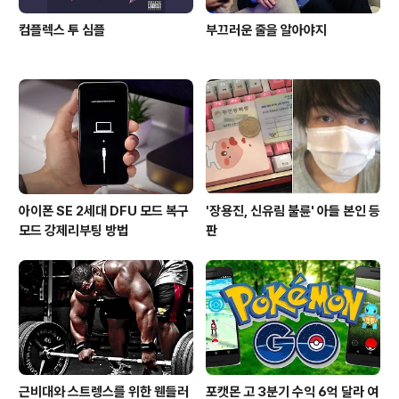
컴플렉스 투 심플
부끄러운 줄을 알아야지
아이폰 SE 2세대 DFU 모드 복구
'장용진, 신유림 불륜' 아들 본인 등
모드 강제리부팅 방법
판
근비대와 스트렝스를 위한 웬들러
포캣몬 고 3분기 수익 6억 달라 여